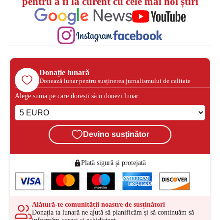
pentru a fi la curent cu cele mai noi știri
Donație lunară
Donează lunar pentru susținerea jurnalismului de calitate
Alege suma pe care dorești să o donezi lunar
Devino susținător
Plată sigură și protejată
Alătură-te comunității noastre de susținători
Donația ta lunară ne ajută să planificăm și să continuăm să