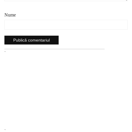
Nume
`
`