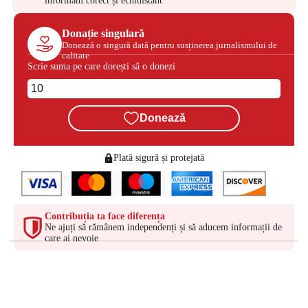
informăm corect și echidistant
Donație singulară
Donează o singură dată pentru susținerea jurnalismului de
calitate
Scrie suma pe care dorești să o donezi
Donează
Plată sigură și protejată
Contribuția ta face diferența
Ne ajuți să rămânem independenți și să aducem informații de
care ai nevoie