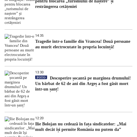
pentru blocarea „turismului de naștere” și
restrângerea cetățeniei
14:35
Tragedie într-o familie din Vrancea! Două persoane
au murit electrocutate în propria locuință!
13:30
FOTO
Descoperire șocantă pe marginea drumului!
Un bărbat de 62 de ani din Argeș a fost găsit mort
într-un șanț!
12:20
Ilie Bolojan nu cedează în fața sindicatelor: „Mai
mult decât își permite România nu putem da”