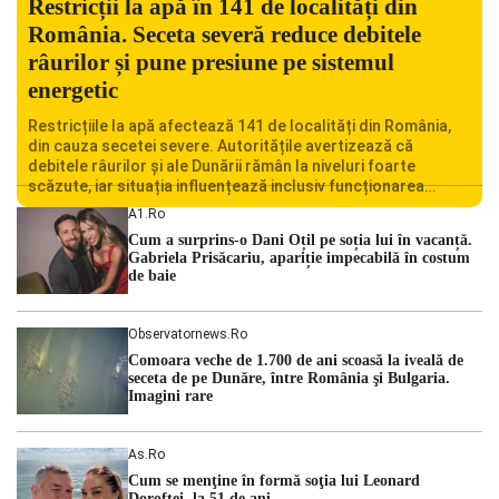
Restricții la apă în 141 de localități din
România. Seceta severă reduce debitele
râurilor și pune presiune pe sistemul
energetic
Restricțiile la apă afectează 141 de localități din România,
din cauza secetei severe. Autoritățile avertizează că
debitele râurilor și ale Dunării rămân la niveluri foarte
scăzute, iar situația influențează inclusiv funcționarea
Centralei Nucleare de la Cernavodă. România se confruntă
A1.ro
cu una dintre cele mai dificile perioade din punct de vedere
Cum a surprins-o Dani Oțil pe soția lui în vacanță.
hidrologic din ultimii ani. Lipsa […]
Gabriela Prisăcariu, apariție impecabilă în costum
de baie
Observatornews.ro
Comoara veche de 1.700 de ani scoasă la iveală de
seceta de pe Dunăre, între România şi Bulgaria.
Imagini rare
As.ro
Cum se menţine în formă soţia lui Leonard
Doroftei, la 51 de ani.