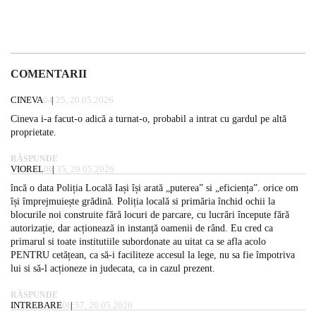
COMENTARII
CINEVA
04:25, 20.05.2026
Cineva i-a facut-o adică a turnat-o, probabil a intrat cu gardul pe altă
proprietate.
RĂSPUNDE
VIOREL
06:35, 20.05.2026
încă o data Poliția Locală Iași își arată „puterea” si „eficiența”. orice om
își împrejmuiește grădină. Poliția locală si primăria închid ochii la
blocurile noi construite fără locuri de parcare, cu lucrări începute fără
autorizație, dar acționează in instanță oamenii de rând. Eu cred ca
primarul si toate institutiile subordonate au uitat ca se afla acolo
PENTRU cetățean, ca să-i faciliteze accesul la lege, nu sa fie împotriva
lui si să-l acționeze in judecata, ca in cazul prezent.
RĂSPUNDE
INTREBARE
06:57, 20.05.2026