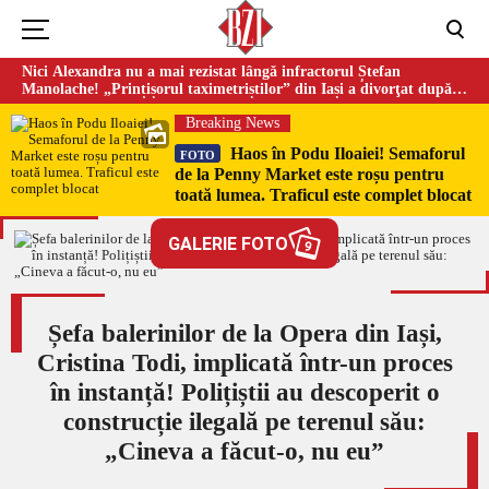
Nici Alexandra nu a mai rezistat lângă infractorul Ștefan
Manolache! „Prințișorul taximetriștilor” din Iași a divorţat după
doi ani de căsnicie
Breaking News
Haos în Podu Iloaiei! Semaforul
FOTO
de la Penny Market este roșu pentru
toată lumea. Traficul este complet blocat
GALERIE FOTO
9
Șefa balerinilor de la Opera din Iași,
Cristina Todi, implicată într-un proces
în instanță! Polițiștii au descoperit o
construcție ilegală pe terenul său:
„Cineva a făcut-o, nu eu”