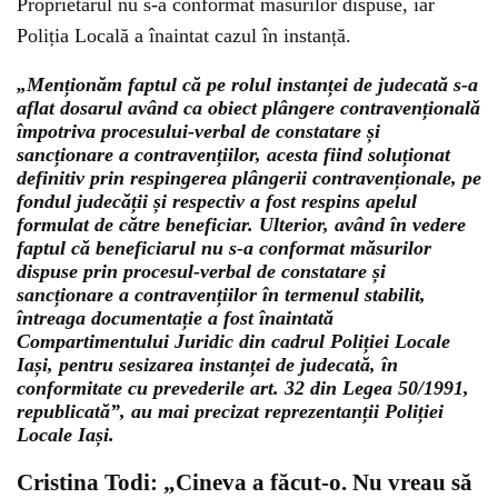
Proprietarul nu s-a conformat măsurilor dispuse, iar
Poliția Locală a înaintat cazul în instanță.
„Menționăm faptul că pe rolul instanței de judecată s-a
aflat dosarul având ca obiect plângere contravențională
împotriva procesului-verbal de constatare și
sancționare a contravențiilor, acesta fiind soluționat
definitiv prin respingerea plângerii contravenționale, pe
fondul judecății și respectiv a fost respins apelul
formulat de către beneficiar. Ulterior, având în vedere
faptul că beneficiarul nu s-a conformat măsurilor
dispuse prin procesul-verbal de constatare și
sancționare a contravențiilor în termenul stabilit,
întreaga documentație a fost înaintată
Compartimentului Juridic din cadrul Poliției Locale
Iași, pentru sesizarea instanței de judecată, în
conformitate cu prevederile art. 32 din Legea 50/1991,
republicată”, au mai precizat reprezentanții Poliției
Locale Iași.
Cristina Todi: „Cineva a făcut-o. Nu vreau să