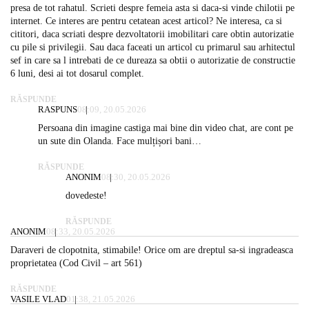
presa de tot rahatul. Scrieti despre femeia asta si daca-si vinde chilotii pe
internet. Ce interes are pentru cetatean acest articol? Ne interesa, ca si
cititori, daca scriati despre dezvoltatorii imobilitari care obtin autorizatie
cu pile si privilegii. Sau daca faceati un articol cu primarul sau arhitectul
sef in care sa l intrebati de ce dureaza sa obtii o autorizatie de constructie
6 luni, desi ai tot dosarul complet.
RĂSPUNDE
RASPUNS
08:09, 20.05.2026
Persoana din imagine castiga mai bine din video chat, are cont pe
un sute din Olanda. Face mulțișori bani…
RĂSPUNDE
ANONIM
08:30, 20.05.2026
dovedeste!
RĂSPUNDE
ANONIM
08:33, 20.05.2026
Daraveri de clopotnita, stimabile! Orice om are dreptul sa-si ingradeasca
proprietatea (Cod Civil – art 561)
RĂSPUNDE
VASILE VLAD
01:38, 21.05.2026