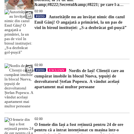
&amp;#8222;Secretul&amp;#8221; pe care l-a
dezvăluit
02:00
FOTO
Autoritățile nu au învățat nimic din cazul
Emil Gânj! O angajată a primăriei, la un pas de
viol în biroul instituției: „S-a dezbrăcat gol-pușcă”
02:00
FOTO
EXCLUSIV
Nordis de Iași! Clienții care au
cumpărat imobile în blocul Nueva, țepuiți de
dezvoltatorul Ștefan Popescu. A vândut același
apartament mai multor persoane
02:00
O femeie din Iași a fost reținută pentru 24 de ore
pentru că a intrat intenționat cu mașina într-o