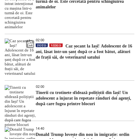
turmă de oi. Este cercetată pentru schingiuirea
animalelor
02:00
FOTO
VIDEO
Caz șocant la Iași! Adolescent de 16
ani, lăsat într-un șanț după ce a fost bătut, alături
de frații săi, de veterinarul satului
02:00
Tinerii cu trotinete sfidează polițiștii din Iași! Un
adolescent a înjurat în repetate rânduri doi agenți,
după care fugea printre blocuri
14:40
Donald Trump lovește din nou în imigrație: ordin