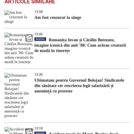
ARTICOLE SIMILARE
13:58
Am fost cenzurat la sânge
13:45
FOTO
Romanița Iovan și Cătălin Botezatu,
imagine iconică din anii ’80: Cum arătau creatorii
de modă în tinerețe
13:20
Ultimatum pentru Guvernul Bolojan! Sindicatele
din sănătate cer rescrierea legii salarizării și
amenință cu proteste
13:18
FOTO