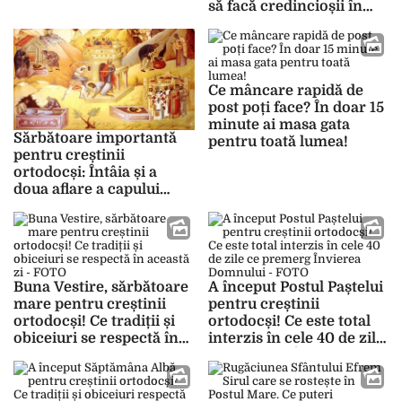
să facă credincioșii în
cea mai lungă și mai
aspră perioadă de
abstinență din an
Ce mâncare rapidă de
post poți face? În doar 15
minute ai masa gata
Sărbătoare importantă
pentru toată lumea!
pentru creștinii
ortodocși: Întâia și a
doua aflare a capului
Sfântului Ioan
Botezătorul! Astăzi
începe și Săptămâna
Albă
Buna Vestire, sărbătoare
A început Postul Paștelui
mare pentru creștinii
pentru creștinii
ortodocși! Ce tradiții și
ortodocși! Ce este total
obiceiuri se respectă în
interzis în cele 40 de zile
această zi – FOTO
ce premerg Învierea
Domnului – FOTO