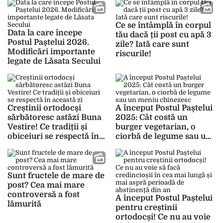
Paștelui
necazuri
Ce se întâmplă în corpul
Data la care începe
tău dacă ții post cu apă 3
Postul Paștelui 2026.
zile? Iată care sunt
Modificări importante
riscurile!
legate de Lăsata Secului
Creștinii ortodocși
A început Postul Paștelui
sărbătoresc astăzi Buna
2025: Cât costă un
Vestire! Ce tradiții și
burger vegetarian, o
obiceiuri se respectă în
ciorbă de legume sau un
această zi
meniu chinezesc
Sunt fructele de mare de
post? Cea mai mare
controversă a fost
A început Postul Paștelui
lămurită
pentru creștinii
ortodocși! Ce nu au voie