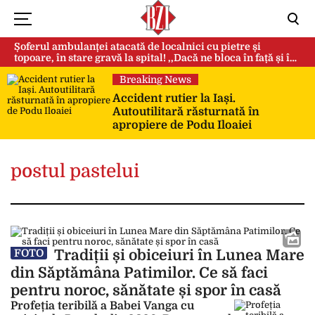
Șoferul ambulanței atacată de localnici cu pietre și
topoare, în stare gravă la spital! ,,Dacă ne bloca în față și în
spate, ne omorau…”
Breaking News
Accident rutier la Iași.
Autoutilitară răsturnată în
apropiere de Podu Iloaiei
postul pastelui
Tradiții și obiceiuri în Lunea Mare
FOTO
din Săptămâna Patimilor. Ce să faci
pentru noroc, sănătate și spor în casă
Profeția teribilă a Babei Vanga cu