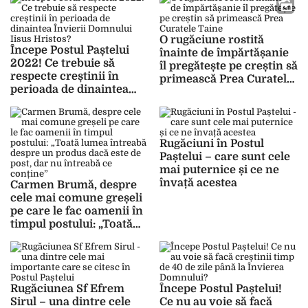
preoții și nutriționiștii
O rugăciune rostită
Începe Postul Paștelui
înainte de împărtășanie
2022! Ce trebuie să
îl pregătește pe creștin să
respecte creștinii în
primească Prea Curatele
perioada de dinaintea
Taine
Învierii Domnului Iisus
Hristos?
Rugăciuni în Postul
Paștelui – care sunt cele
mai puternice și ce ne
învață acestea
Carmen Brumă, despre
cele mai comune greșeli
pe care le fac oamenii în
timpul postului: „Toată
lumea întreabă despre
un produs dacă este de
post, dar nu întreabă ce
conține”
Rugăciunea Sf Efrem
Începe Postul Paștelui!
Sirul – una dintre cele
Ce nu au voie să facă