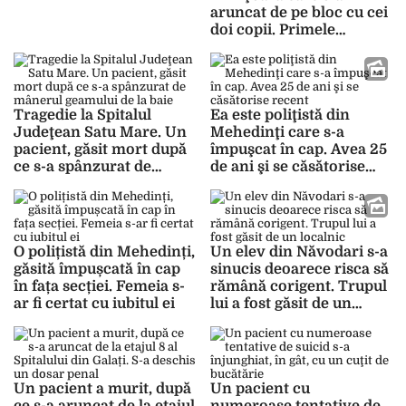
aruncat de pe bloc cu cei
doi copii. Primele
rezultate ale necropsiei
Iuliei – FOTO
Tragedie la Spitalul
Ea este poliţistă din
Judeţean Satu Mare. Un
Mehedinţi care s-a
pacient, găsit mort după
împuşcat în cap. Avea 25
ce s-a spânzurat de
de ani şi se căsătorise
mânerul geamului de la
recent
baie
O polițistă din Mehedinți,
Un elev din Năvodari s-a
găsită împușcată în cap
sinucis deoarece risca să
în fața secției. Femeia s-
rămână corigent. Trupul
ar fi certat cu iubitul ei
lui a fost găsit de un
localnic
Un pacient a murit, după
Un pacient cu