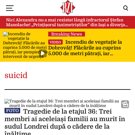
Nici Alexandra nu a mai rezistat lângă infractorul Ștefan
Manolache! „Prințișorul taximetriștilor” din Iași a divorţat
după doi ani de căsnicie
Breaking News
Incendiu de vegetație la
VIDEO
Dobrovăț! Flăcările au cuprins
5.000 de metri pătrați, iar
pompierii au intervenit de urgență
suicid
Tragedie de la etajul 36: Trei
FOTO
membri ai aceleiași familii au murit în
sudul Londrei după o cădere de la
înălțime