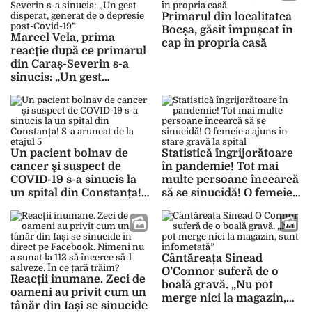
cazuri
Primarul din localitatea
Bocșa, găsit împușcat în
Marcel Vela, prima
cap în propria casă
reacţie după ce primarul
din Caraș-Severin s-a
sinucis: „Un gest
disperat, generat de o
depresie post-Covid-19”
Un pacient bolnav de
Statistică îngrijorătoare
cancer şi suspect de
în pandemie! Tot mai
COVID-19 s-a sinucis la
multe persoane încearcă
un spital din Constanța!
să se sinucidă! O femeie a
S-a aruncat de la etajul 5
ajuns în stare gravă la
spital
Cântăreața Sinead
O’Connor suferă de o
Reacții inumane. Zeci de
boală gravă. „Nu pot
oameni au privit cum un
merge nici la magazin,
tânăr din Iași se sinucide
sunt înfometată”