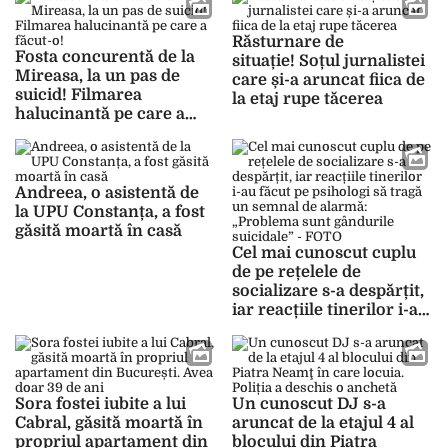
frecvent spânzurarea,
armele de foc sau
intoxicațiile violente”
Răsturnare de
Fosta concurentă de la
situație! Soțul jurnalistei
Mireasa, la un pas de
care și-a aruncat fiica de
suicid! Filmarea
la etaj rupe tăcerea
halucinantă pe care a
făcut-o!
Andreea, o asistentă de
la UPU Constanța, a fost
găsită moartă în casă
Cel mai cunoscut cuplu
de pe rețelele de
socializare s-a despărțit,
iar reacțiile tinerilor i-au
făcut pe psihologi să
tragă un semnal de
alarmă: „Problema sunt
gândurile suicidale” –
Sora fostei iubite a lui
Un cunoscut DJ s-a
FOTO
Cabral, găsită moartă în
aruncat de la etajul 4 al
propriul apartament din
blocului din Piatra