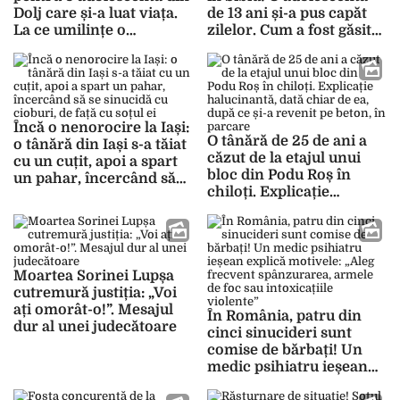
Dolj care și-a luat viața.
de 13 ani și-a pus capăt
La ce umilințe o
zilelor. Cum a fost găsită
supuneau colegii
minora
Încă o nenorocire la Iași:
O tânără de 25 de ani a
o tânără din Iași s-a tăiat
căzut de la etajul unui
cu un cuțit, apoi a spart
bloc din Podu Roș în
un pahar, încercând să
chiloți. Explicație
se sinucidă cu cioburi, de
halucinantă, dată chiar
față cu soțul ei
de ea, după ce și-a
revenit pe beton, în
parcare
Moartea Sorinei Lupșa
cutremură justiția: „Voi
ați omorât-o!”. Mesajul
În România, patru din
dur al unei judecătoare
cinci sinucideri sunt
comise de bărbați! Un
medic psihiatru ieșean
explică motivele: „Aleg