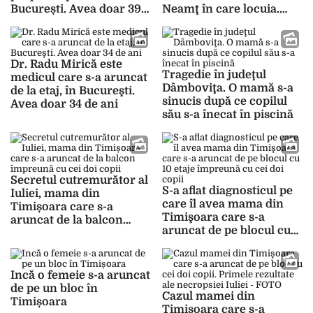
București. Avea doar 39
Neamţ în care locuia.
de ani
Poliția a deschis o
anchetă
Dr. Radu Mirică este
Tragedie în judeţul
medicul care s-a aruncat
Dâmboviţa. O mamă s-a
de la etaj, în Bucureşti.
sinucis după ce copilul
Avea doar 34 de ani
său s-a înecat în piscină
Secretul cutremurător al
S-a aflat diagnosticul pe
Iuliei, mama din
care îl avea mama din
Timișoara care s-a
Timişoara care s-a
aruncat de la balcon
aruncat de pe blocul cu
împreună cu cei doi
10 etaje împreună cu cei
copii
doi copii
Incă o femeie s-a aruncat
de pe un bloc în
Cazul mamei din
Timișoara
Timişoara care s-a