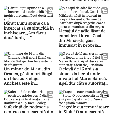
scos la iveală despre
Ludmila Vartic: „Am
încercat, în primul rând,
să protejez copiii noștri”
Dănuț Lupu spune că a
încercat să se sinucidă în
Mesajul de adio lăsat de
închisoare.„Am făcut
consilierul local, Costi
două luni și…”
din Mihăești, găsit
împușcat în propria
locuință. Semne de
întrebare după tragedia
care a șocat comunitatea
din Argeș
Un minor de 14 ani, din
O elevă de 15 ani s-a
Oradea, găsit mort lângă
sinucis la liceul unde
un bloc cu 8 etaje.
învață fiul Marei Bănică.
Ancheta este în
Apel dur către autorități
desfășurare
făcut de jurnalista
Suferință de nedescris
Tragedie cutremurătoare
pentru o adolescentă din
în Sibiu! O adolescentă