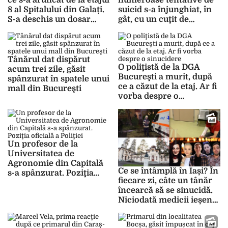
ce s-a aruncat de la etajul
numeroase tentative de
8 al Spitalului din Galați.
suicid s-a înjunghiat, în
S-a deschis un dosar
gât, cu un cuţit de
penal
bucătărie
Tânărul dat dispărut
O poliţistă de la DGA
acum trei zile, găsit
Bucureşti a murit, după
spânzurat în spatele unui
ce a căzut de la etaj. Ar fi
mall din Bucureşti
vorba despre o
sinucidere
Un profesor de la
Universitatea de
Agronomie din Capitală
Ce se întâmplă în Iași? În
s-a spânzurat. Poziţia
fiecare zi, câte un tânăr
oficială a Poliţiei
încearcă să se sinucidă.
Niciodată medicii ieșeni
nu s-au confruntat cu un
număr atât de mare de