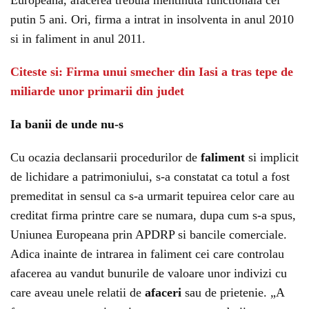
Europeana, afacerea trebuia mentinuta functionala cel
putin 5 ani. Ori, firma a intrat in insolventa in anul 2010
si in faliment in anul 2011.
Citeste si: Firma unui smecher din Iasi a tras tepe de
miliarde unor primarii din judet
Ia banii de unde nu-s
Cu ocazia declansarii procedurilor de
faliment
si implicit
de lichidare a patrimoniului, s-a constatat ca totul a fost
premeditat in sensul ca s-a urmarit tepuirea celor care au
creditat firma printre care se numara, dupa cum s-a spus,
Uniunea Europeana prin APDRP si bancile comerciale.
Adica inainte de intrarea in faliment cei care controlau
afacerea au vandut bunurile de valoare unor indivizi cu
care aveau unele relatii de
afaceri
sau de prietenie. „A