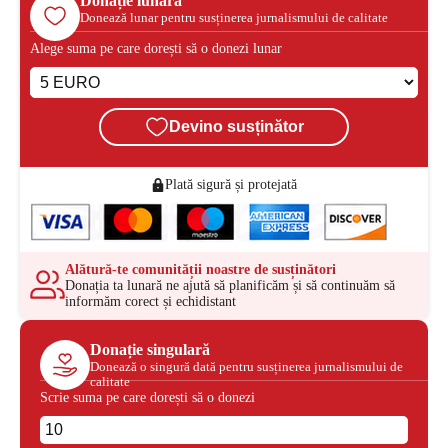
Donație lunară
Donează lunar pentru susținerea jurnalismului de calitate
Alege suma pe care dorești să o donezi lunar
Devino susținător
Plată sigură și protejată
Alătură-te comunității noastre de susținători
Donația ta lunară ne ajută să planificăm și să continuăm să
informăm corect și echidistant
Donație singulară
Donează o singură dată pentru susținerea jurnalismului de
calitate
Scrie suma pe care dorești să o donezi