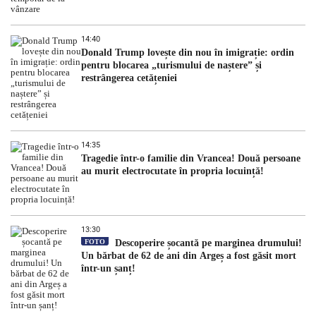
14:40
Donald Trump lovește din nou în imigrație: ordin
pentru blocarea „turismului de naștere” și
restrângerea cetățeniei
14:35
Tragedie într-o familie din Vrancea! Două persoane
au murit electrocutate în propria locuință!
13:30
FOTO
Descoperire șocantă pe marginea drumului!
Un bărbat de 62 de ani din Argeș a fost găsit mort
într-un șanț!