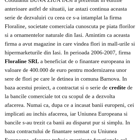
Cotidianul BUNA ZIUA IASI a prezentat in editiile
anterioare astfel de situatii, iar astazi continua aceasta
serie de dezvaluiri cu ceea ce s-a intamplat la firma
Floraline, societate comerciala cunoscuta pe piata florilor
si a ornamentelor naturale din Iasi. Amintim ca aceasta
firma a avut magazine in care vindea flori in mall-urile si
hipermarketurile din Iasi. In perioada 2006-2007, firma
Floraline SRL
a beneficiat de o finantare europeana in
valoare de 400.000 de euro pentru modernizarea unor
sere de flori pe care le detinea in comuna Barnova. In
baza acestui proiect, a contractat si o serie de
credite
de
la bancile comerciale tot cu scopul de a dezvolta
afacerea. Numai ca, dupa ce a incasat banii europeni, cei
implicati au inchis afacerea, iar Uniunea Europeana si
bancile s-au trezit ca banii au disparut pur si simplu. In
baza contractului de finantare semnat cu Uniunea