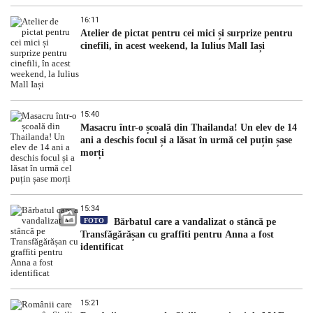
16:11
Atelier de pictat pentru cei mici și surprize pentru
cinefili, în acest weekend, la Iulius Mall Iași
15:40
Masacru într-o școală din Thailanda! Un elev de 14
ani a deschis focul și a lăsat în urmă cel puțin șase
morți
15:34
FOTO
Bărbatul care a vandalizat o stâncă pe
Transfăgărășan cu graffiti pentru Anna a fost
identificat
15:21