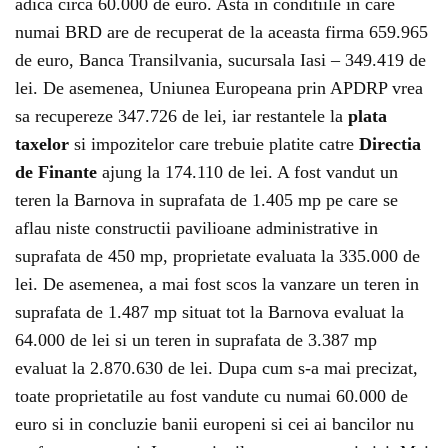
adica circa 60.000 de euro. Asta in conditiile in care
numai BRD are de recuperat de la aceasta firma 659.965
de euro, Banca Transilvania, sucursala Iasi – 349.419 de
lei. De asemenea, Uniunea Europeana prin APDRP vrea
sa recupereze 347.726 de lei, iar restantele la
plata
taxelor
si impozitelor care trebuie platite catre
Directia
de Finante
ajung la 174.110 de lei. A fost vandut un
teren la Barnova in suprafata de 1.405 mp pe care se
aflau niste constructii pavilioane administrative in
suprafata de 450 mp, proprietate evaluata la 335.000 de
lei. De asemenea, a mai fost scos la vanzare un teren in
suprafata de 1.487 mp situat tot la Barnova evaluat la
64.000 de lei si un teren in suprafata de 3.387 mp
evaluat la 2.870.630 de lei. Dupa cum s-a mai precizat,
toate proprietatile au fost vandute cu numai 60.000 de
euro si in concluzie banii europeni si cei ai bancilor nu