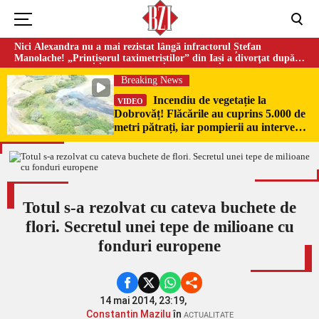
Nici Alexandra nu a mai rezistat lângă infractorul Ștefan
Manolache! „Prințișorul taximetriștilor” din Iași a divorţat după
doi ani de căsnicie
Breaking News
Incendiu de vegetație la
VIDEO
Dobrovăț! Flăcările au cuprins 5.000 de
metri pătrați, iar pompierii au intervenit
de urgență
Totul s-a rezolvat cu cateva buchete de
flori. Secretul unei tepe de milioane cu
fonduri europene
14 mai 2014, 23:19,
Constantin Mazilu
în
ACTUALITATE