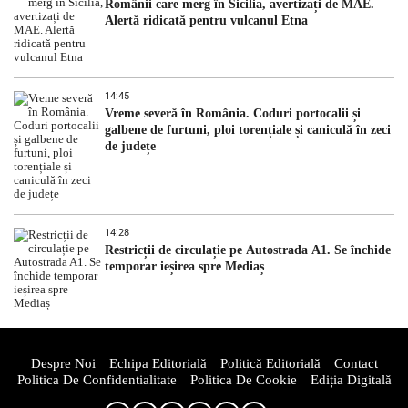
Românii care merg în Sicilia, avertizați de MAE.
Alertă ridicată pentru vulcanul Etna
14:45
Vreme severă în România. Coduri portocalii și
galbene de furtuni, ploi torențiale și caniculă în zeci
de județe
14:28
Restricții de circulație pe Autostrada A1. Se închide
temporar ieșirea spre Mediaș
Despre Noi
Echipa Editorială
Politică Editorială
Contact
Politica De Confidentialitate
Politica De Cookie
Ediția Digitală