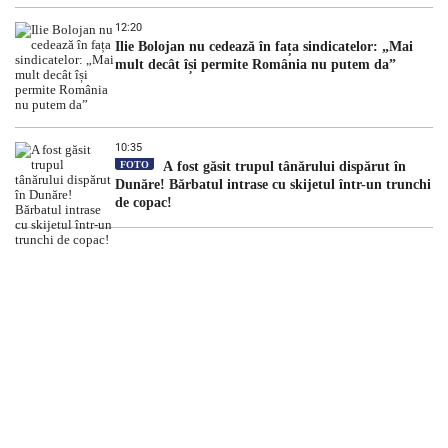
12:20
Ilie Bolojan nu cedează în fața sindicatelor: „Mai
mult decât își permite România nu putem da”
10:35
FOTO
A fost găsit trupul tânărului dispărut în
Dunăre! Bărbatul intrase cu skijetul într-un trunchi
de copac!