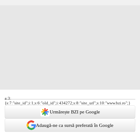
a:3:
{s:7:"site_id";i:1;s:6:"old_id";i:434272;s:8:"site_url";s:10:"www.bzi.ro";}
Urmărește BZI pe Google
Adaugă-ne ca sursă preferată în Google