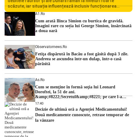
debitele râurilor și ale Dunării rămân la niveluri foarte
scăzute, iar situația influențează inclusiv funcționarea
Centralei Nucleare de la Cernavodă. România se confruntă
A1.ro
cu una dintre cele mai dificile perioade din punct de vedere
Cum arată Ilinca Simion cu burtica de gravidă.
hidrologic din ultimii ani. Lipsa […]
Imagini rare cu soția lui George Simion, însărcinată
a doua oară
Observatornews.ro
Fetiţa dispărută în Bacău a fost găsită după 3 zile.
Andreea se ascundea într-un dulap, într-o casă
părăsită
As.ro
Cum se menţine în formă soţia lui Leonard
Doroftei, la 51 de ani.
&amp;#8222;Secretul&amp;#8221; pe care l-a
dezvăluit
17:40
Decizie de ultimă oră a Agenției Medicamentului!
Două medicamente cunoscute, retrase temporar de
la vânzare