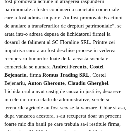
fost promovata actiune in atragerea raspunderii
patrimoniale a fostei conduceri a societatii comerciale
care a fost admisa in parte. Au fost promovate 6 actiuni
de anulare a transferurilor de drepturi patrimoniale”, se
arata intr-o adresa depusa de lichidatorul firmei la
dosarul de faliment al SC Floraline SRL. Printre cei
impotriva carora au fost deschise procese in vederea
recuperarii bunurilor luate de la aceasta societate
comerciala se numara
Andrei Ferentz
,
Costel
Bejenariu
, firma
Romus Trading SRL
, Costel
Bejenariu,
Anton Gheronte
,
Claudiu Gherghel
.
Lichidatorul a avut castig de cauza in justitie, deoarece
in cele din urma cladirile administrative, serele si
terenurile agricole au fost scoase la vanzare. Chiar si asa,
dupa vanzarea acestora, s-au recuperat doar un procent
foarte mic din banii pe care trebuia sa-i restituie firma,