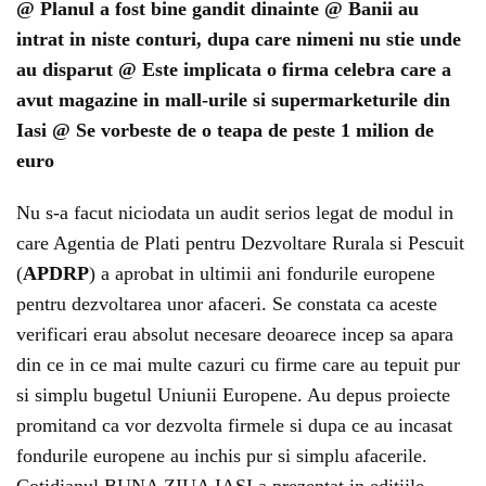
@ Planul a fost bine gandit dinainte @ Banii au
intrat in niste conturi, dupa care nimeni nu stie unde
au disparut @ Este implicata o firma celebra care a
avut magazine in mall-urile si supermarketurile din
Iasi @ Se vorbeste de o teapa de peste 1 milion de
euro
Nu s-a facut niciodata un audit serios legat de modul in
care Agentia de Plati pentru Dezvoltare Rurala si Pescuit
(
APDRP
) a aprobat in ultimii ani fondurile europene
pentru dezvoltarea unor afaceri. Se constata ca aceste
verificari erau absolut necesare deoarece incep sa apara
din ce in ce mai multe cazuri cu firme care au tepuit pur
si simplu bugetul Uniunii Europene. Au depus proiecte
promitand ca vor dezvolta firmele si dupa ce au incasat
fondurile europene au inchis pur si simplu afacerile.