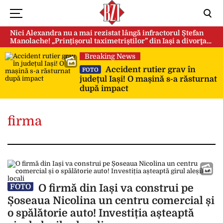
Nici Alexandra nu a mai rezistat lângă infractorul Ștefan
Manolache! „Prințișorul taximetriștilor” din Iași a divorţat
după doi ani de căsnicie
Breaking News
Accident rutier grav în
FOTO
județul Iași! O mașină s-a răsturnat
după impact
firma
O firmă din Iași va construi pe
FOTO
Șoseaua Nicolina un centru comercial și
o spălătorie auto! Investiția așteaptă