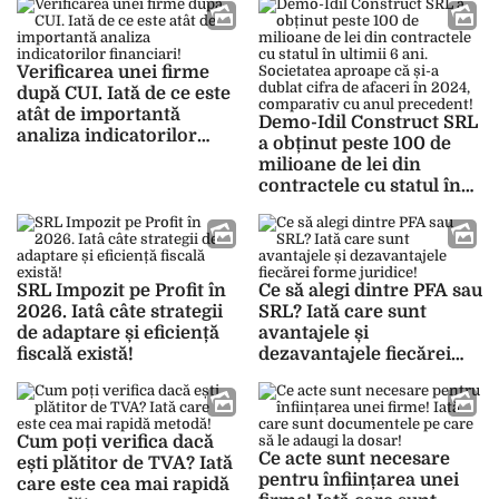
actual!
Verificarea unei firme
după CUI. Iată de ce este
atât de importantă
Demo-Idil Construct SRL
analiza indicatorilor
a obținut peste 100 de
financiari!
milioane de lei din
contractele cu statul în
ultimii 6 ani. Societatea
aproape că și-a dublat
cifra de afaceri în 2024,
comparativ cu anul
SRL Impozit pe Profit în
Ce să alegi dintre PFA sau
precedent!
2026. Iatâ câte strategii
SRL? Iată care sunt
de adaptare și eficiență
avantajele și
fiscală există!
dezavantajele fiecărei
forme juridice!
Cum poți verifica dacă
Ce acte sunt necesare
ești plătitor de TVA? Iată
pentru înființarea unei
care este cea mai rapidă