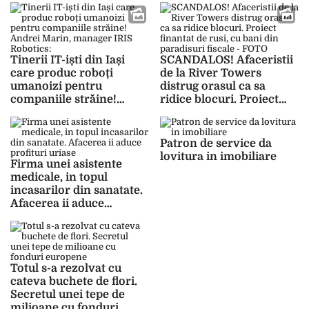
din România
Tinerii IT-iști din Iași
SCANDALOS! Afaceristii
care produc roboți
de la River Towers
umanoizi pentru
distrug orasul ca sa
companiile străine!
ridice blocuri. Proiect
Andrei Marin, manager
finantat de rusi, cu bani
IRIS Robotics: „Toată
din paradisuri fiscale –
treaba a pornit dintr-un
FOTO
Patron de service da
garaj”
lovitura in imobiliare
Firma unei asistente
medicale, in topul
incasarilor din sanatate.
Afacerea ii aduce
profituri uriase
Totul s-a rezolvat cu
cateva buchete de flori.
Secretul unei tepe de
milioane cu fonduri