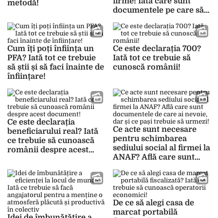
firme! Iată care sunt
metodă!
documentele pe care să
le adaugi la dosar!
Cum îți poți înființa un
Ce este declarația 700?
PFA? Iată tot ce trebuie
Iată tot ce trebuie să
să știi și să faci înainte de
cunoscă românii!
înființare!
Ce este declarația
Ce acte sunt necesare
beneficiarului real? Iată
pentru schimbarea
ce trebuie să cunoască
sediului social al firmei la
românii despre acest
ANAF? Află care sunt
document!
documentele de care ai
nevoie, dar și ce pași
trebuie să urmezi!
De ce să alegi casa de
marcat portabilă
Idei de îmbunătățire a