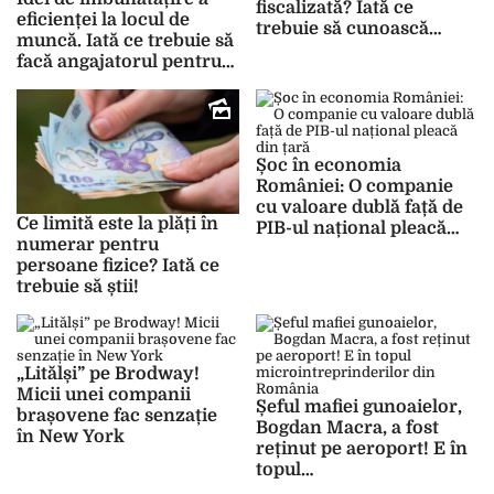
fiscalizată? Iată ce
eficienței la locul de
trebuie să cunoască
muncă. Iată ce trebuie să
operatorii economici!
facă angajatorul pentru a
menține o atmosferă
plăcută și productivă în
colectiv
Șoc în economia
României: O companie
cu valoare dublă față de
Ce limită este la plăți în
PIB-ul național pleacă
numerar pentru
din țară
persoane fizice? Iată ce
trebuie să știi!
„Litălși” pe Brodway!
Micii unei companii
Șeful mafiei gunoaielor,
brașovene fac senzație
Bogdan Macra, a fost
în New York
reținut pe aeroport! E în
topul
microintreprinderilor