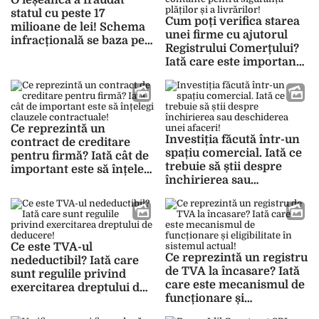
O ieșeancă a fraudat
statul cu peste 17
Cum poți verifica starea
milioane de lei! Schema
unei firme cu ajutorul
infracțională se baza pe
Registrului Comerțului?
firme fantomă!
Iată care este importanța
monitorizării contante
pentru siguranța plăților
și a livrărilor!
Ce reprezintă un
Investiția făcută într-un
contract de creditare
spațiu comercial. Iată ce
pentru firmă? Iată cât de
trebuie să știi despre
important este să înțelegi
închirierea sau
clauzele contractuale!
deschiderea unei afaceri!
Ce este TVA-ul
Ce reprezintă un registru
nedeductibil? Iată care
de TVA la încasare? Iată
sunt regulile privind
care este mecanismul de
exercitarea dreptului de
funcționare și
deducere!
eligibilitate în sistemul