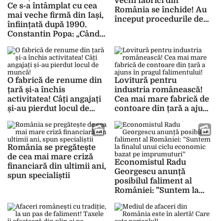
vechi fabrici din
Ce s-a întâmplat cu cea
România se închide! Au
mai veche firmă din Iași,
început procedurile de
înființată după 1990.
dizolvare și lichidare!
Constantin Popa: „Când
au privatizat, erau peste
1.000 de salariați”
O fabrică de renume din
Lovitură pentru
țară și-a închis
industria românească!
activitatea! Câți angajați
Cea mai mare fabrică de
și-au pierdut locul de
contoare din țară a ajuns
muncă!
în pragul falimentului!
România se pregătește
de cea mai mare criză
Economistul Radu
financiară din ultimii ani,
Georgescu anunță
spun specialiștii
posibilul faliment al
României: ”Suntem la
finalul unui ciclu
economic bazat pe
imprumuturi”