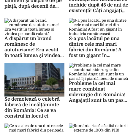
faliment și dispare de pe
închide după 45 de ani de
piață, după decenii de
existență! Câți angajați
activitate
rămân fără loc de muncă
A dispărut un brand
S-a pus lacătul pe una
românesc de
dintre cele mai mari
autoturisme! Era vestit
fabrici din România! A
în toată lumea și vindea
fost un gigant în
pe bandă rulantă
industria românească
Probleme la cel mai
mare combinat
siderurgic din România!
Se demolează o celebră
Angajații sunt la un pas
fabrică de încălțăminte
să își piardă locul de
din România! Ce se va
muncă
construi în locul ei