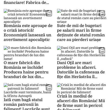
financiare! Fabrica de
renume din țară intră în
insolvență!
România este aproape de
Sute de mii de bugetari
o criză istorică!
pe salarii mari în firme
Economiștii lansează un
deținute de statul român
avertisment apocaliptic
care au pierderi uriașe
O mare fabrică din
Dani Oţil are mari
România se închide!
probleme în afaceri.
Producea haine pentru
Datoriile la cafeneaua de
branduri de lux din
fițe din Herăstrău îl
lume!
„sufocă”
Criză în mediul de
Iată cum bagă statul
afaceri din România! Mii
român patronii în
de firme sunt în pericol
faliment! Lucrările sunt