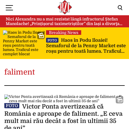
Nici Alexandra nu a mai rezistat lângă infractorul Ștefan
Manolache! „Prințișorul taximetriștilor” din Iași a divorţat
după doi ani de căsnicie
Breaking News
Haos în Podu Iloaiei!
FOTO
Semaforul de la Penny Market este
roșu pentru toată lumea. Traficul
este complet blocat
faliment
Victor Ponta avertizează că
FOTO
România e aproape de faliment. „E ceva
mult mai rău decât a fost în ultimii 35
de ani”