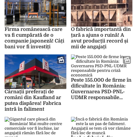
Firma românească care
O fabrică importantă din
va fi cumpărată de o
țară a ajuns o ruină! A
companie japoneză! Câți
avut producții record și
bani vor fi investiți
mii de angajați
Peste 155.000 de firme în
dificultate în România:
Guvernarea PSD-PNL-
Cârnații preferați de
UDMR responsabile
români din Kaufland ar
pentru criză economică
putea dispărea! Fabrica
intră în faliment