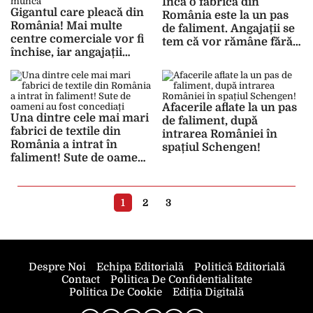
Încă o fabrică din
Gigantul care pleacă din
România este la un pas
România! Mai multe
de faliment. Angajații se
centre comerciale vor fi
tem că vor rămâne fără
închise, iar angajații
loc de muncă
rămân fără loc de muncă
Afacerile aflate la un pas
Una dintre cele mai mari
de faliment, după
fabrici de textile din
intrarea României în
România a intrat în
spațiul Schengen!
faliment! Sute de oameni
au fost concediați
1
2
3
Despre Noi
Echipa Editorială
Politică Editorială
Contact
Politica De Confidentialitate
Politica De Cookie
Ediția Digitală