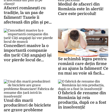
Mediul de afaceri din
Afaceri românești cu
România este în alertă!
tradiție, la un pas de
Care este pericolul!
faliment! Taxele îi
afectează din plin și pe
clienți!
Concedieri masive la o
importantă companie
din țară! Câți angajați își
Se schimbă legea pentru
vor pierde locul de
românii care dețin firme
muncă
și au ajuns la faliment! Ce
nu mai au voie să facă
timp de 5 ani!
O fabrică de renume din
România își reia
Unul din marii
producția, după ce a fost
producători de biciclete
în insolvență!
are grave probleme