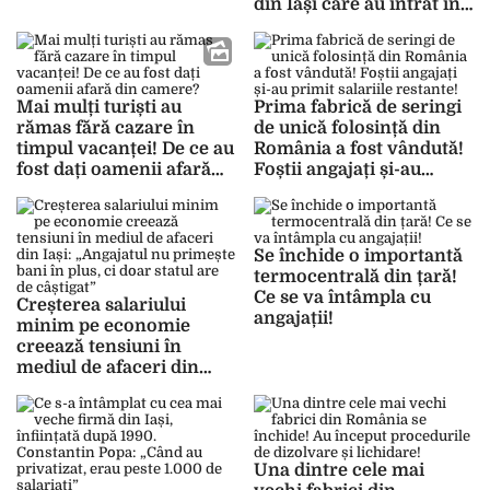
din Iași care au intrat în
insolvență. S-a
înregistrat o creștere a
înmatriculărilor
societăților noi
Mai mulți turiști au
Prima fabrică de seringi
rămas fără cazare în
de unică folosință din
timpul vacanței! De ce au
România a fost vândută!
fost dați oamenii afară
Foștii angajați și-au
din camere?
primit salariile restante!
Se închide o importantă
termocentrală din țară!
Ce se va întâmpla cu
Creșterea salariului
angajații!
minim pe economie
creează tensiuni în
mediul de afaceri din
Iași: „Angajatul nu
primește bani în plus, ci
doar statul are de
câștigat”
Una dintre cele mai