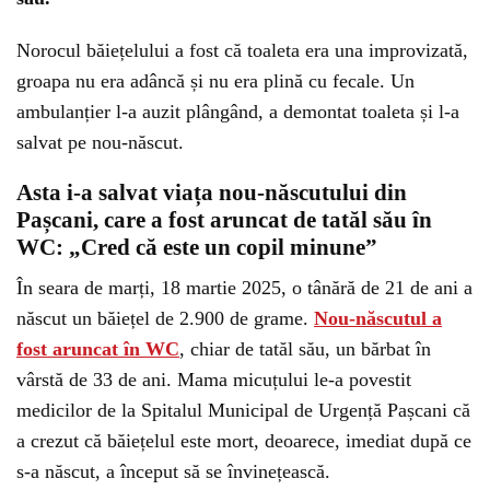
Norocul băiețelului a fost că toaleta era una improvizată,
groapa nu era adâncă și nu era plină cu fecale. Un
ambulanțier l-a auzit plângând, a demontat toaleta și l-a
salvat pe nou-născut.
Asta i-a salvat viața nou-născutului din
Pașcani, care a fost aruncat de tatăl său în
WC: „Cred că este un copil minune”
În seara de marți, 18 martie 2025, o tânără de 21 de ani a
născut un băiețel de 2.900 de grame.
Nou-născutul a
fost aruncat în WC
, chiar de tatăl său, un bărbat în
vârstă de 33 de ani. Mama micuțului le-a povestit
medicilor de la Spitalul Municipal de Urgență Pașcani că
a crezut că băiețelul este mort, deoarece, imediat după ce
s-a născut, a început să se învinețească.