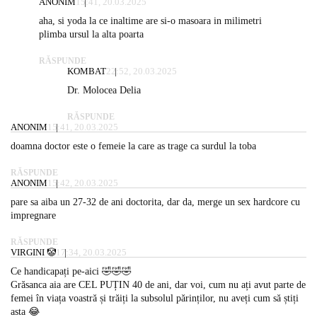
ANONIM
15:41, 20.03.2025
aha, si yoda la ce inaltime are si-o masoara in milimetri
plimba ursul la alta poarta
RĂSPUNDE
KOMBAT
22:52, 20.03.2025
Dr. Molocea Delia
RĂSPUNDE
ANONIM
15:41, 20.03.2025
doamna doctor este o femeie la care as trage ca surdul la toba
RĂSPUNDE
ANONIM
15:42, 20.03.2025
pare sa aiba un 27-32 de ani doctorita, dar da, merge un sex hardcore cu
impregnare
RĂSPUNDE
VIRGINI 🤡
17:34, 20.03.2025
Ce handicapați pe-aici 🤣🤣🤣
Grăsanca aia are CEL PUȚIN 40 de ani, dar voi, cum nu ați avut parte de
femei în viața voastră și trăiți la subsolul părinților, nu aveți cum să știți
asta 😂