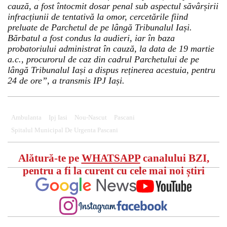
cauză, a fost întocmit dosar penal sub aspectul săvârșirii
infracțiunii de tentativă la omor, cercetările fiind
preluate de Parchetul de pe lângă Tribunalul Iași.
Bărbatul a fost condus la audieri, iar în baza
probatoriului administrat în cauză, la data de 19 martie
a.c., procurorul de caz din cadrul Parchetului de pe
lângă Tribunalul Iași a dispus reținerea acestuia, pentru
Could not play video.
24 de ore”, a transmis IPJ Iași.
There was a problem trying to load the video.
Error code: html5_video:4
Ambulanta
Ipj Iasi
Nou-Nascut
Pascani
Spitalul Municipal De Urgenta Pascani
Alătură-te pe
WHATSAPP
canalului BZI,
pentru a fi la curent cu cele mai noi știri