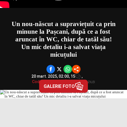
Un nou-născut a supraviețuit ca prin
minune la Pașcani, după ce a fost
aruncat în WC, chiar de tatăl său!
Un mic detaliu i-a salvat viața
micuțului
20 mart. 2025, 02:00,
15
,
Codruța ȘOROAGĂ
în
TITLURILE ZILEI
GALERIE FOTO
86