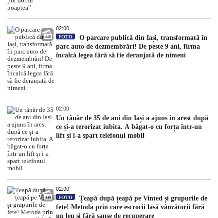
02:00
FOTO
O parcare publică din Iași, transformată în
parc auto de dezmembrări! De peste 9 ani, firma
încalcă legea fără să fie deranjată de nimeni
02:00
Un tânăr de 35 de ani din Iași a ajuns în arest după
ce și-a terorizat iubita. A băgat-o cu forța într-un
lift și i-a spart telefonul mobil
02:00
FOTO
Țeapă după țeapă pe Vinted și grupurile de
fete! Metoda prin care escrocii lasă vânzătorii fără
un leu și fără șanse de recuperare