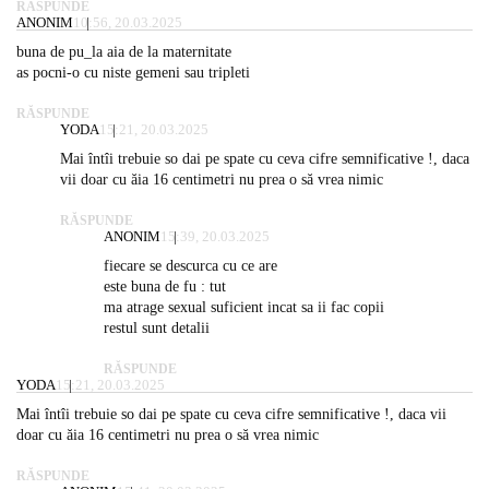
RĂSPUNDE
ANONIM
10:56, 20.03.2025
buna de pu_la aia de la maternitate
as pocni-o cu niste gemeni sau tripleti
RĂSPUNDE
YODA
15:21, 20.03.2025
Mai întîi trebuie so dai pe spate cu ceva cifre semnificative !, daca
vii doar cu ăia 16 centimetri nu prea o să vrea nimic
RĂSPUNDE
ANONIM
15:39, 20.03.2025
fiecare se descurca cu ce are
este buna de fu : tut
ma atrage sexual suficient incat sa ii fac copii
restul sunt detalii
RĂSPUNDE
YODA
15:21, 20.03.2025
Mai întîi trebuie so dai pe spate cu ceva cifre semnificative !, daca vii
doar cu ăia 16 centimetri nu prea o să vrea nimic
RĂSPUNDE