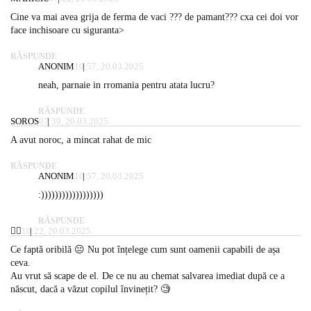
Cine va mai avea grija de ferma de vaci ??? de pamant??? cxa cei doi vor
face inchisoare cu siguranta>
RĂSPUNDE
ANONIM
10:57, 20.03.2025
neah, parnaie in rromania pentru atata lucru?
RĂSPUNDE
SOROS
07:39, 20.03.2025
A avut noroc, a mincat rahat de mic
RĂSPUNDE
ANONIM
10:57, 20.03.2025
:))))))))))))))))))
RĂSPUNDE
🕵️‍♂️
10:22, 20.03.2025
Ce faptă oribilă 😐 Nu pot înțelege cum sunt oamenii capabili de așa
ceva.
Au vrut să scape de el. De ce nu au chemat salvarea imediat după ce a
născut, dacă a văzut copilul învinețit? 🧐