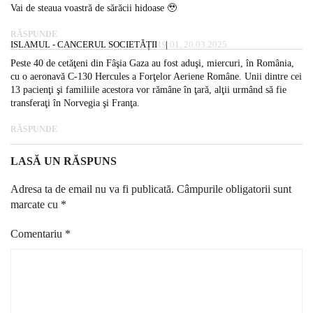
Vai de steaua voastră de sărăcii hidoase 🥹
RĂSPUNDE
ISLAMUL - CANCERUL SOCIETĂȚII
19:01, 20.03.2025
Peste 40 de cetăţeni din Fâşia Gaza au fost aduşi, miercuri, în România,
cu o aeronavă C-130 Hercules a Forţelor Aeriene Române. Unii dintre cei
13 pacienţi şi familiile acestora vor rămâne în ţară, alţii urmând să fie
transferaţi în Norvegia şi Franţa.
RĂSPUNDE
LASĂ UN RĂSPUNS
Adresa ta de email nu va fi publicată.
Câmpurile obligatorii sunt
marcate cu
*
Comentariu
*