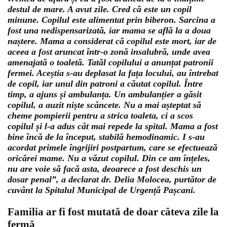
destul de mare. A avut zile. Cred că este un copil
minune. Copilul este alimentat prin biberon. Sarcina a
fost una nedispensarizată, iar mama se află la a doua
naștere. Mama a considerat că copilul este mort, iar de
aceea a fost aruncat într-o zonă insalubră, unde avea
amenajată o toaletă. Tatăl copilului a anunțat patronii
fermei. Aceștia s-au deplasat la fața locului, au întrebat
de copil, iar unul din patroni a căutat copilul. Între
timp, a ajuns și ambulanța. Un ambulanțier a găsit
copilul, a auzit niște scâncete. Nu a mai așteptat să
cheme pompierii pentru a strica toaleta, ci a scos
copilul și l-a adus cât mai repede la spital. Mama a fost
bine încă de la început, stabilă hemodinamic. I s-au
acordat primele îngrijiri postpartum, care se efectuează
oricărei mame. Nu a văzut copilul. Din ce am înțeles,
nu are voie să facă asta, deoarece a fost deschis un
dosar penal”, a declarat dr. Delia Molocea, purtător de
cuvânt la Spitalul Municipal de Urgență Pașcani.
Familia ar fi fost mutată de doar câteva zile la
fermă