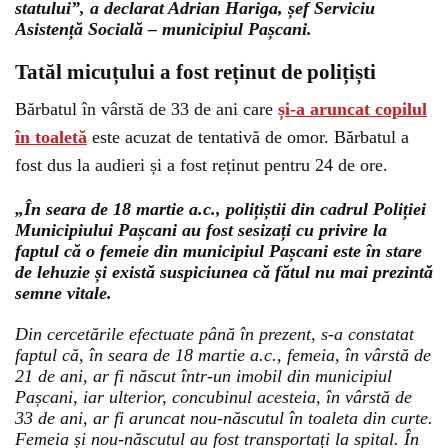
statului”, a declarat Adrian Hariga, șef Serviciu
Asistență Socială – municipiul Pașcani.
Tatăl micuțului a fost reținut de polițiști
Bărbatul în vârstă de 33 de ani care
și-a aruncat copilul
în toaletă
este acuzat de tentativă de omor. Bărbatul a
fost dus la audieri și a fost reținut pentru 24 de ore.
„În seara de 18 martie a.c., polițiștii din cadrul Poliției
Municipiului Pașcani au fost sesizați cu privire la
faptul că o femeie din municipiul Pașcani este în stare
de lehuzie și există suspiciunea că fătul nu mai prezintă
semne vitale.
Din cercetările efectuate până în prezent, s-a constatat
faptul că, în seara de 18 martie a.c., femeia, în vârstă de
21 de ani, ar fi născut într-un imobil din municipiul
Pașcani, iar ulterior, concubinul acesteia, în vârstă de
33 de ani, ar fi aruncat nou-născutul în toaleta din curte.
Femeia și nou-născutul au fost transportați la spital. În