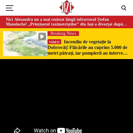
Nici Alexandra nu a mai rezistat lângă infractorul Ștefan
Manolache! „Prințișorul taximetriștilor” din Iași a divorţat după
doi ani de căsnicie
Breaking News
Incendiu de vegetație la
VIDEO
Dobrovăț! Flăcările au cuprins 5.000 de
metri pătrați, iar pompierii au intervenit
de urgență