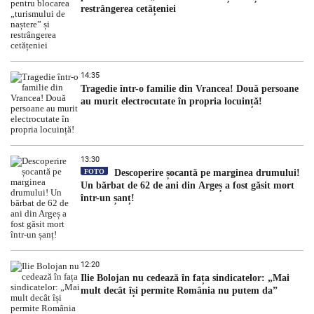
restrângerea cetățeniei
14:35
Tragedie într-o familie din Vrancea! Două persoane
au murit electrocutate în propria locuință!
13:30
FOTO
Descoperire șocantă pe marginea drumului!
Un bărbat de 62 de ani din Argeș a fost găsit mort
într-un șanț!
12:20
Ilie Bolojan nu cedează în fața sindicatelor: „Mai
mult decât își permite România nu putem da”