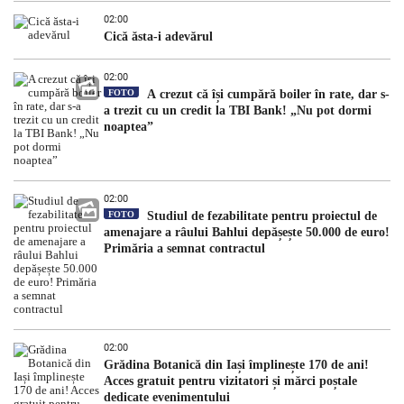
02:00
Cică ăsta-i adevărul
02:00
FOTO
A crezut că își cumpără boiler în rate, dar s-
a trezit cu un credit la TBI Bank! „Nu pot dormi
noaptea”
02:00
FOTO
Studiul de fezabilitate pentru proiectul de
amenajare a râului Bahlui depășește 50.000 de euro!
Primăria a semnat contractul
02:00
Grădina Botanică din Iași împlinește 170 de ani!
Acces gratuit pentru vizitatori și mărci poștale
dedicate evenimentului