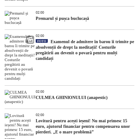
02:00
Premarul și pușca buclucașă
02:00
FOTO
Examenul de admitere în barou îi trimite pe
absolvenții de drept la meditații! Costurile
pregătirii au devenit o povară pentru mulți
candidați
02:00
CULMEA GHINIONULUI (anapestic)
02:00
Lovitură pentru acești ieșeni! Nu mai primesc 15
euro, ajutorul financiar pentru compensarea unor
pierderi. „E o mare problemă”