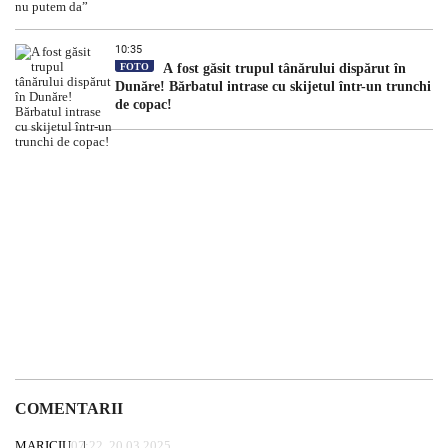
10:35
FOTO
A fost găsit trupul tânărului dispărut în
Dunăre! Bărbatul intrase cu skijetul într-un trunchi
de copac!
COMENTARII
MARICIU
07:22, 20.03.2025