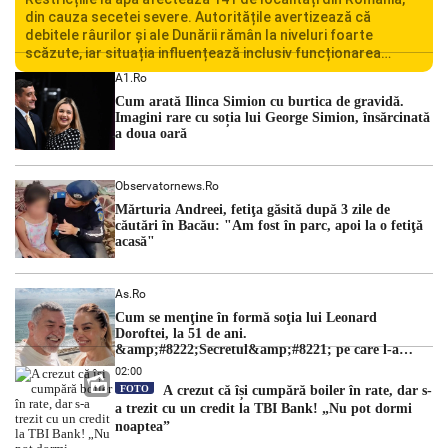
din cauza secetei severe. Autoritățile avertizează că
debitele râurilor și ale Dunării rămân la niveluri foarte
scăzute, iar situația influențează inclusiv funcționarea
Centralei Nucleare de la Cernavodă. România se confruntă
A1.ro
cu una dintre cele mai dificile perioade din punct de vedere
Cum arată Ilinca Simion cu burtica de gravidă.
hidrologic din ultimii ani. Lipsa […]
Imagini rare cu soția lui George Simion, însărcinată
a doua oară
Observatornews.ro
Mărturia Andreei, fetiţa găsită după 3 zile de
căutări în Bacău: "Am fost în parc, apoi la o fetiţă
acasă"
As.ro
Cum se menţine în formă soţia lui Leonard
Doroftei, la 51 de ani.
&amp;#8222;Secretul&amp;#8221; pe care l-a
dezvăluit
02:00
FOTO
A crezut că își cumpără boiler în rate, dar s-
a trezit cu un credit la TBI Bank! „Nu pot dormi
noaptea”