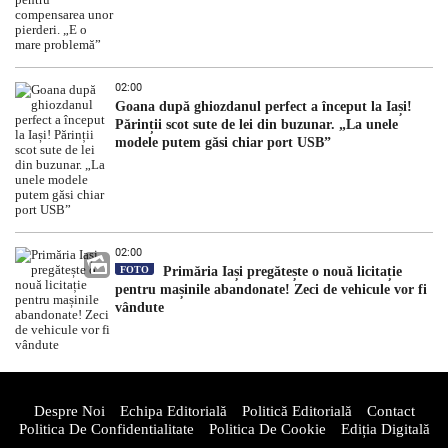
02:00
Goana după ghiozdanul perfect a început la Iași!
Părinții scot sute de lei din buzunar. „La unele
modele putem găsi chiar port USB”
02:00
FOTO
Primăria Iași pregătește o nouă licitație
pentru mașinile abandonate! Zeci de vehicule vor fi
vândute
Despre Noi
Echipa Editorială
Politică Editorială
Contact
Politica De Confidentialitate
Politica De Cookie
Ediția Digitală