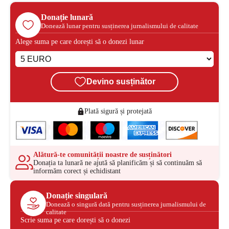
Donație lunară
Donează lunar pentru susținerea jurnalismului de calitate
Alege suma pe care dorești să o donezi lunar
Devino susținător
Plată sigură și protejată
Alătură-te comunității noastre de susținători
Donația ta lunară ne ajută să planificăm și să continuăm să
informăm corect și echidistant
Donație singulară
Donează o singură dată pentru susținerea jurnalismului de
calitate
Scrie suma pe care dorești să o donezi