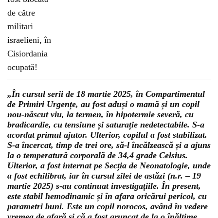
„În cursul serii de 18 martie 2025, în Compartimentul
de Primiri Urgențe, au fost aduși o mamă și un copil
nou-născut viu, la termen, în hipotermie severă, cu
bradicardie, cu tensiune și saturație nedetectabile. S-a
acordat primul ajutor. Ulterior, copilul a fost stabilizat.
S-a încercat, timp de trei ore, să-l încălzească și a ajuns
la o temperatură corporală de 34,4 grade Celsius.
Ulterior, a fost internat pe Secția de Neonatologie, unde
a fost echilibrat, iar în cursul zilei de astăzi (n.r. – 19
martie 2025) s-au continuat investigațiile. În present,
este stabil hemodinamic și în afara oricărui pericol, cu
parametri buni. Este un copil norocos, având în vedere
vremea de afară și că a fost aruncat de la o înălțime