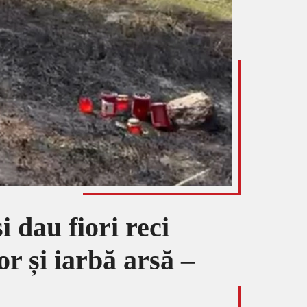
 dau fiori reci
or și iarbă arsă –