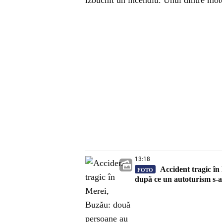
izbucnit un incendiu. Unul dintre motoc
13:18
Accident tragic în
FOTO
după ce un autoturism s-a