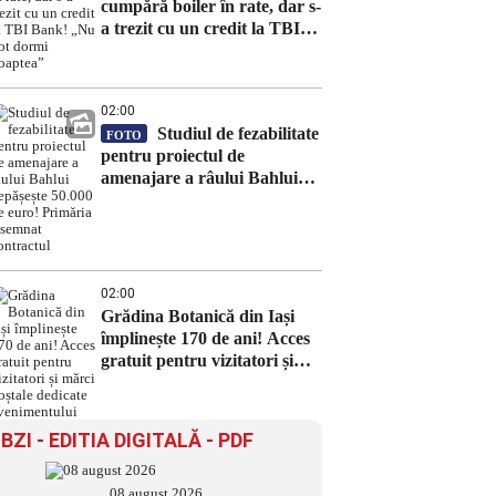
cumpără boiler în rate, dar s-
a trezit cu un credit la TBI
Bank! „Nu pot dormi
noaptea”
02:00
Studiul de fezabilitate
FOTO
pentru proiectul de
amenajare a râului Bahlui
depășește 50.000 de euro!
Primăria a semnat contractul
02:00
Grădina Botanică din Iași
împlinește 170 de ani! Acces
gratuit pentru vizitatori și
mărci poștale dedicate
evenimentului
BZI - EDITIA DIGITALĂ - PDF
08 august 2026