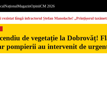
cal
Național
Magazin
Opinii
CM 2026
rezistat lângă infractorul Ștefan Manolache! „Prințișorul taximetri
s
cendiu de vegetație la Dobrovăț! Fl
iar pompierii au intervenit de urgen