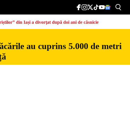
știlor” din Iași a divorţat după doi ani de căsnicie
ăcările au cuprins 5.000 de metri
ță