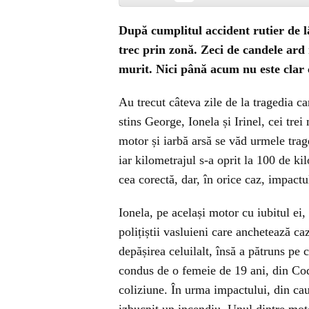
După cumplitul accident rutier de l
trec prin zonă. Zeci de candele ard n
murit. Nici până acum nu este clar 
Au trecut câteva zile de la tragedia ca
stins George, Ionela și Irinel, cei trei
motor și iarbă arsă se văd urmele trag
iar kilometrajul s-a oprit la 100 de ki
cea corectă, dar, în orice caz, impactu
Ionela, pe același motor cu iubitul ei,
polițiștii vasluieni care anchetează caz
depășirea celuilalt, însă a pătruns pe 
condus de o femeie de 19 ani, din Codăe
coliziune. În urma impactului, din ca