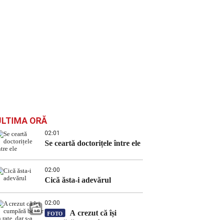
ULTIMA ORĂ
02:01
Se ceartă doctorițele între ele
02:00
Cică ăsta-i adevărul
02:00
A crezut că își
FOTO