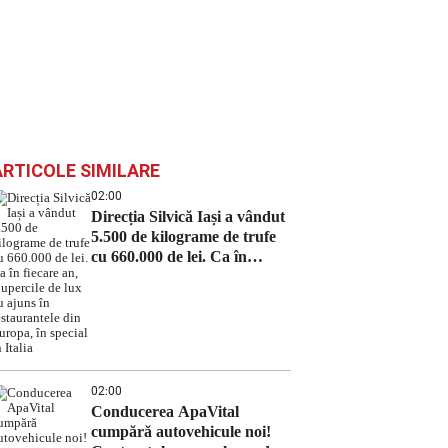
ARTICOLE SIMILARE
02:00
Direcția Silvică Iași a vândut
5.500 de kilograme de trufe
cu 660.000 de lei. Ca în
fiecare an, ciupercile de lux
au ajuns în restaurantele din
Europa, în special în Italia
02:00
Conducerea ApaVital
cumpără autovehicule noi!