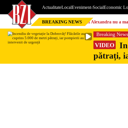
Actualitate
Local
Eveniment-Social
Economic Lo
BREAKING NEWS
Nici Alexandra nu a mai 
Breaking New
In
VIDEO
pătrați, 