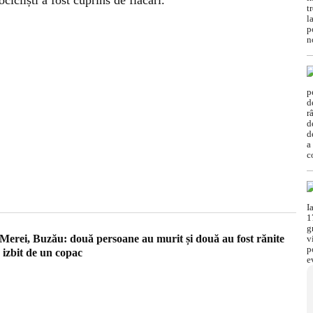
icliști a fost cuprins de flăcări.
 Merei, Buzău: două persoane au murit și două au fost rănite
 izbit de un copac