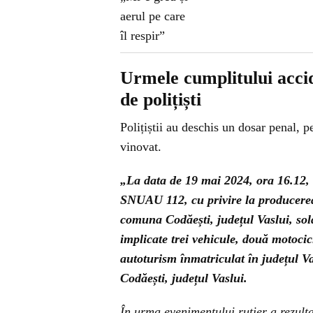
Urmele cumplitului accid
de polițiști
Polițiștii au deschis un dosar penal, p
vinovat.
„La data de 19 mai 2024, ora 16.12, P
SNUAU 112, cu privire la producerea
comuna Codăești, județul Vaslui, sol
implicate trei vehicule, două motocicl
autoturism înmatriculat în județul V
Codăești, județul Vaslui.
În urma evenimentului rutier a rezulta