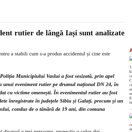
ent rutier de lângă Iași sunt analizate
entru a stabili cum s-a produs accidentul și cine este
oliția Municipiului Vaslui a fost sesizată, prin apel
 unui eveniment rutier pe drumul național DN 24, în
dat cu victime omenești. În evenimentul rutier au fost
ete înregistrate în județele Sibiu și Galați, precum și un
aslui, condus de o tânără de 19 ani, din comuna
t decesul a trei persoane, respectiv a celor doi