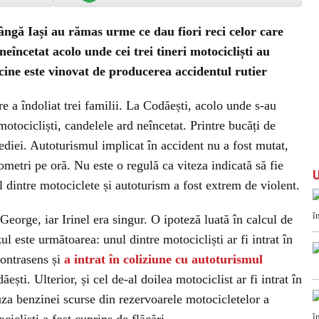
ângă Iași au rămas urme ce dau fiori reci celor care
eîncetat acolo unde cei trei tineri motocicliști au
cine este vinovat de producerea accidentul rutier
re a îndoliat trei familii. La Codăești, acolo unde s-au
 motocicliști, candelele ard neîncetat. Printre bucăți de
ediei. Autoturismul implicat în accident nu a fost mutat,
lometri pe oră. Nu este o regulă ca viteza indicată să fie
l dintre motociclete și autoturism a fost extrem de violent.
 George, iar Irinel era singur. O ipoteză luată în calcul de
ul este următoarea: unul dintre motocicliști ar fi intrat în
contrasens și
a intrat în coliziune cu autoturismul
ști. Ulterior, și cel de-al doilea motociclist ar fi intrat în
uza benzinei scurse din rezervoarele motocicletelor a