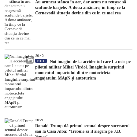
Au aruncat stânca în aer, dar acum nu reușesc să
scufunde barjele: A doua amânare, în timp ce la
Cernavodă situația devine din ce în ce mai rea
20:40
FOTO
Noi imagini de la accidentul care l-a ucis pe
pilotul militar Mihai Vîrdol. Imaginile surprind
momentul impactului dintre motocicleta
angajatului MApN și autoturism
20:21
Donald Trump dă primul semnal despre succesorul
său la Casa Albă: ‘Trebuie să îl alegem pe J.D.
Vance’