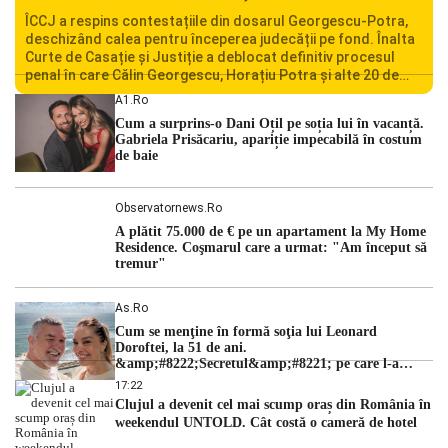
ÎCCJ a respins contestațiile din dosarul Georgescu-Potra,
deschizând calea pentru începerea judecății pe fond. Înalta
Curte de Casație și Justiție a deblocat definitiv procesul
penal în care Călin Georgescu, Horațiu Potra și alte 20 de
persoane sunt acuzați de acțiuni îndreptate împotriva
A1.ro
ordinii constituționale. În ședința din camera preliminară,
Cum a surprins-o Dani Oțil pe soția lui în vacanță.
judecătorii de la instanța supremă au […]
Gabriela Prisăcariu, apariție impecabilă în costum
de baie
Observatornews.ro
A plătit 75.000 de € pe un apartament la My Home
Residence. Coşmarul care a urmat: "Am început să
tremur"
As.ro
Cum se menţine în formă soţia lui Leonard
Doroftei, la 51 de ani.
&amp;#8222;Secretul&amp;#8221; pe care l-a
dezvăluit
17:22
Clujul a devenit cel mai scump oraș din România în
weekendul UNTOLD. Cât costă o cameră de hotel