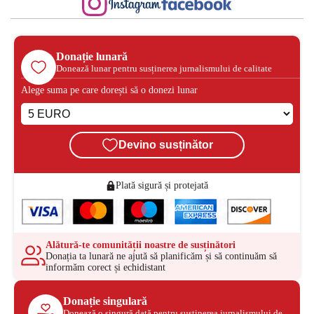
Donație lunară
Donează lunar pentru susținerea jurnalismului de calitate
Alege suma pe care dorești să o donezi lunar
Devino susținător
Plată sigură și protejată
Alătură-te comunității noastre de susținători
Donația ta lunară ne ajută să planificăm și să continuăm să
informăm corect și echidistant
Donație singulară
Donează o singură dată pentru susținerea jurnalismului de