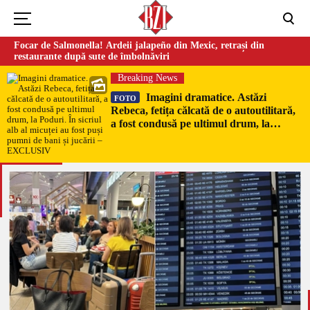
Focar de Salmonella! Ardeii jalapeño din Mexic, retrași din
restaurante după sute de îmbolnăviri
Breaking News
Imagini dramatice. Astăzi
FOTO
Rebeca, fetița călcată de o autoutilitară,
a fost condusă pe ultimul drum, la
Poduri. În sicriul alb al micuței au fost
puși pumni de bani și jucării –
EXCLUSIV