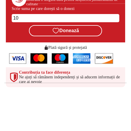
calitate
Scrie suma pe care dorești să o donezi
Donează
Plată sigură și protejată
Contribuția ta face diferența
Ne ajuți să rămânem independenți și să aducem informații de
care ai nevoie