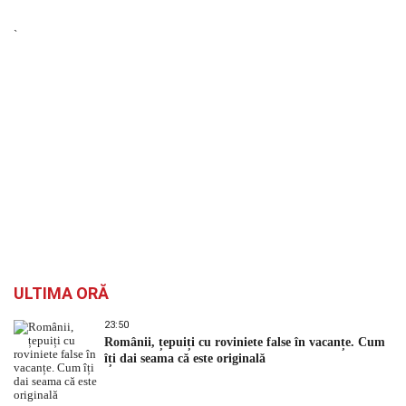
`
ULTIMA ORĂ
23:50
Românii, țepuiți cu roviniete false în vacanțe. Cum
îți dai seama că este originală