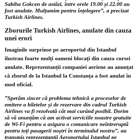
Sabiha Gokcen de astăzi, între orele 19.00 și 22.00 au
fost anulate. Mulțumim pentru înțelegere”, a precizat
Turkish Airlines.
Zborurile Turkish Airlines, anulate din cauza
unei erori
Imaginile surprinse pe aeroportul din Istanbul
ilustrau foarte mulți oameni blocați din cauza cursei
anulate. Reprezentanții companiei aeriene au anunțat
că zborul de la Istanbul la Constanța a fost anulat în
mod oficial.
”Sperăm sincer că problema tehnică a proceselor de
emitere a biletelor și de rezervare din cadrul Turkish
Airlines va fi rezolvată cât mai curând posibil. Dorim
să vă anunțăm că am activat serviciile noastre gratuite
de Wi-Fi pentru a asigura o comunicare neîntreruptă
pentru toți pasagerii noștri în terminalul nostru”, au
transmis reprezentanții Aeroportului Istanbul pe