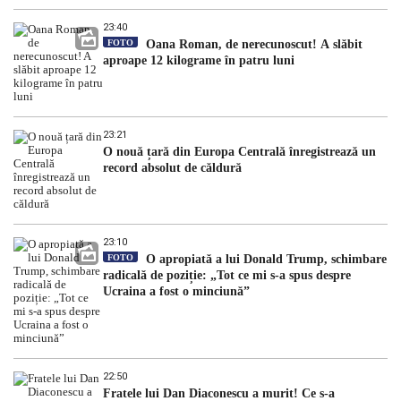
23:40
FOTO
Oana Roman, de nerecunoscut! A slăbit
aproape 12 kilograme în patru luni
23:21
O nouă țară din Europa Centrală înregistrează un
record absolut de căldură
23:10
FOTO
O apropiată a lui Donald Trump, schimbare
radicală de poziție: „Tot ce mi s-a spus despre
Ucraina a fost o minciună”
22:50
Fratele lui Dan Diaconescu a murit! Ce s-a