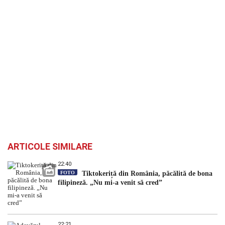
ARTICOLE SIMILARE
22:40
FOTO
Tiktokeriță din România, păcălită de bona
filipineză. „Nu mi-a venit să cred”
22:21