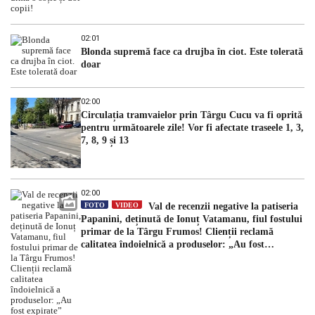
02:01
Blonda supremă face ca drujba în ciot. Este tolerată
doar
02:00
Circulația tramvaielor prin Târgu Cucu va fi oprită
pentru următoarele zile! Vor fi afectate traseele 1, 3,
7, 8, 9 și 13
02:00
FOTO
VIDEO
Val de recenzii negative la patiseria
Papanini, deținută de Ionuț Vatamanu, fiul fostului
primar de la Târgu Frumos! Clienții reclamă
calitatea îndoielnică a produselor: „Au fost
expirate”