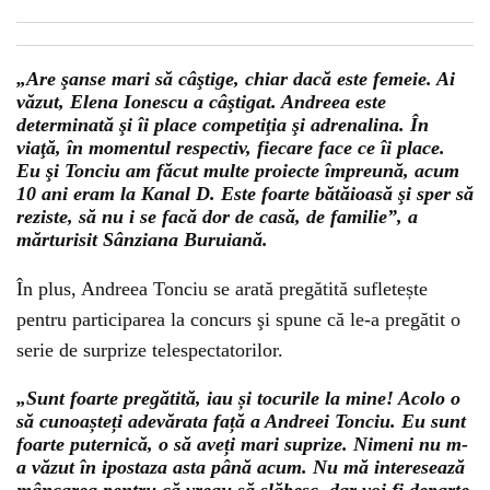
„Are şanse mari să câştige, chiar dacă este femeie. Ai
văzut, Elena Ionescu a câştigat. Andreea este
determinată şi îi place competiţia şi adrenalina. În
viaţă, în momentul respectiv, fiecare face ce îi place.
Eu şi Tonciu am făcut multe proiecte împreună, acum
10 ani eram la Kanal D. Este foarte bătăioasă şi sper să
reziste, să nu i se facă dor de casă, de familie”, a
mărturisit Sânziana Buruiană.
În plus, Andreea Tonciu se arată pregătită sufletește
pentru participarea la concurs şi spune că le-a pregătit o
serie de surprize telespectatorilor.
„Sunt foarte pregătită, iau și tocurile la mine! Acolo o
să cunoașteți adevărata față a Andreei Tonciu. Eu sunt
foarte puternică, o să aveți mari suprize. Nimeni nu m-
a văzut în ipostaza asta până acum. Nu mă interesează