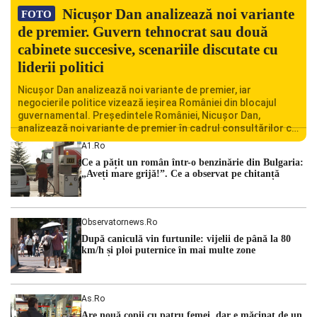
Nicușor Dan analizează noi variante
FOTO
de premier. Guvern tehnocrat sau două
cabinete succesive, scenariile discutate cu
liderii politici
Nicușor Dan analizează noi variante de premier, iar
negocierile politice vizează ieșirea României din blocajul
guvernamental. Președintele României, Nicușor Dan,
analizează noi variante de premier în cadrul consultărilor cu
liderii politici. Ciprian Ciucu vorbește despre scenariul unui
A1.ro
guvern tehnocrat și despre posibilitatea a două cabinete
Ce a pățit un român într-o benzinărie din Bulgaria:
succesive. Nicușor Dan analizează noi variante de premier
„Aveți mare grijă!”. Ce a observat pe chitanță
România traversează […]
Observatornews.ro
După caniculă vin furtunile: vijelii de până la 80
km/h și ploi puternice în mai multe zone
As.ro
Are nouă copii cu patru femei, dar e măcinat de un