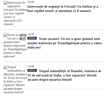
14:45
Intervenție de urgență la Uricani! Un bărbat și-a
luat copilul ostatic și amenință că îl omoară
14:35
FOTO
Scene șocante! Un urs a spart geamul unei
mașini staționate pe Transfăgărășan pentru a căuta
mâncare!
13:50
FOTO
Trupul neînsuflețit al Danielei, românca de
35 de ani ucisă în Italia, a fost repatriat! Detalii
șocante despre moartea femeii!