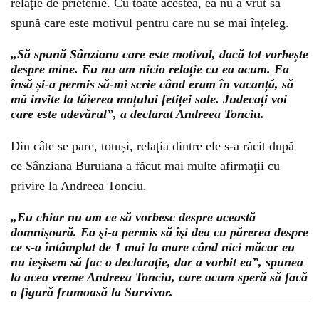
relaţie de prietenie. Cu toate acestea, ea nu a vrut să
spună care este motivul pentru care nu se mai înțeleg.
„Să spună Sânziana care este motivul, dacă tot vorbește
despre mine. Eu nu am nicio relație cu ea acum. Ea
însă și-a permis să-mi scrie când eram în vacanță, să
mă invite la tăierea moțului fetiței sale. Judecați voi
care este adevărul”, a declarat Andreea Tonciu.
Din câte se pare, totuși, relaţia dintre ele s-a răcit după
ce Sânziana Buruiana a făcut mai multe afirmaţii cu
privire la Andreea Tonciu.
„Eu chiar nu am ce să vorbesc despre această
domnişoară. Ea şi-a permis să îşi dea cu părerea despre
ce s-a întâmplat de 1 mai la mare când nici măcar eu
nu ieşisem să fac o declaraţie, dar a vorbit ea”, spunea
la acea vreme Andreea Tonciu, care acum speră să facă
o figură frumoasă la Survivor.