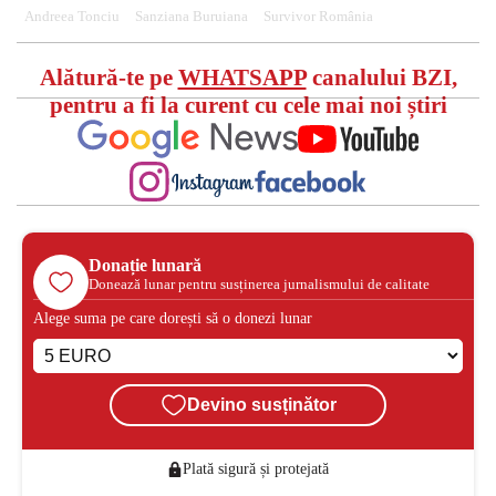
Andreea Tonciu
Sanziana Buruiana
Survivor România
Alătură-te pe
WHATSAPP
canalului BZI,
pentru a fi la curent cu cele mai noi știri
Donație lunară
Donează lunar pentru susținerea jurnalismului de calitate
Alege suma pe care dorești să o donezi lunar
Devino susținător
Plată sigură și protejată