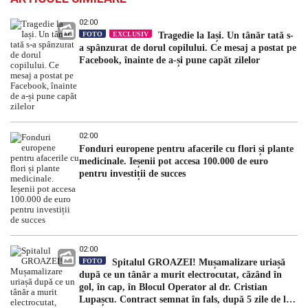
02:00
FOTO
EXCLUSIV
Tragedie la Iași. Un tânăr tată s-
a spânzurat de dorul copilului. Ce mesaj a postat pe
Facebook, înainte de a-și pune capăt zilelor
02:00
Fonduri europene pentru afacerile cu flori și plante
medicinale. Ieșenii pot accesa 100.000 de euro
pentru investiții de succes
02:00
FOTO
Spitalul GROAZEI! Mușamalizare uriașă
după ce un tânăr a murit electrocutat, căzând în
gol, în cap, în Blocul Operator al dr. Cristian
Lupașcu. Contract semnat în fals, după 5 zile de la