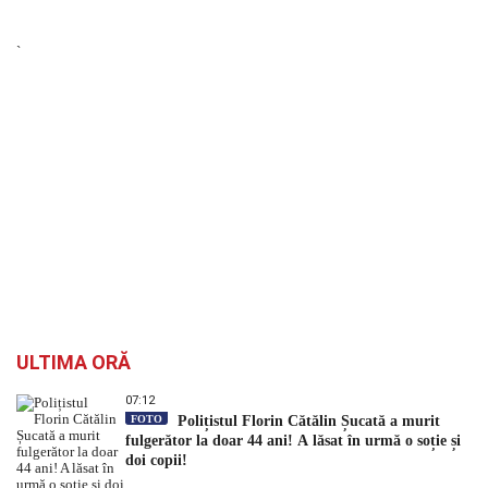
`
ULTIMA ORĂ
07:12
FOTO
Polițistul Florin Cătălin Șucată a murit
fulgerător la doar 44 ani! A lăsat în urmă o soție și
doi copii!