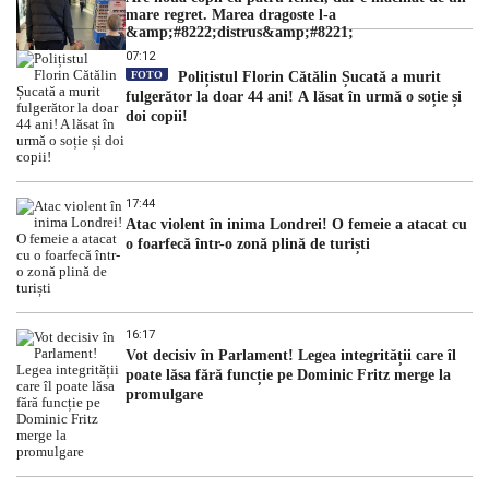
mare regret. Marea dragoste l-a
&amp;#8222;distrus&amp;#8221;
07:12
FOTO
Polițistul Florin Cătălin Șucată a murit
fulgerător la doar 44 ani! A lăsat în urmă o soție și
doi copii!
17:44
Atac violent în inima Londrei! O femeie a atacat cu
o foarfecă într-o zonă plină de turiști
16:17
Vot decisiv în Parlament! Legea integrității care îl
poate lăsa fără funcție pe Dominic Fritz merge la
promulgare