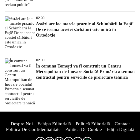
02:00
Astăzi are loc marele praznic al Schimbării la Față!
De ce icoana acestei sărbători este unică în
Ortodoxie
02:00
În comuna Tomești va fi construit un Centru
Metropolitan de Inovare Socială! Primăria a semnat
contractul pentru serviciile de proiectare tehnică
Despre Noi
Echipa Editorială
Politică Editorială
Contact
Politica De Confidentialitate
Politica De Cookie
Ediția Digitală