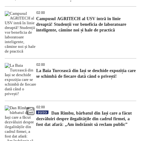
02:00
Campusul AGRITECH al USV intră în linie
dreaptă! Studenții vor beneficia de laboratoare
inteligente, cămine noi și hale de practică
02:00
La Baia Turcească din Iași se deschide expoziția care
se schimbă de fiecare dată când o privești!
02:00
FOTO
Dan Rîmbu, bărbatul din Iași care a făcut
dezvăluiri despre ilegalitățile din cadrul firmei, a
fost dat afară: „Am îndrăznit să reclam public”