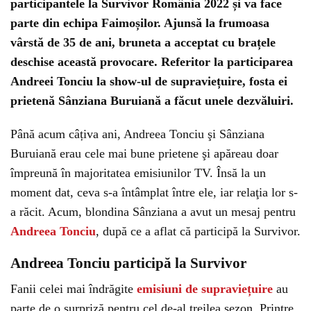
participantele la Survivor România 2022 și va face
parte din echipa Faimoșilor. Ajunsă la frumoasa
vârstă de 35 de ani, bruneta a acceptat cu brațele
deschise această provocare. Referitor la participarea
Andreei Tonciu la show-ul de supraviețuire, fosta ei
prietenă Sânziana Buruiană a făcut unele dezvăluiri.
Până acum câțiva ani, Andreea Tonciu şi Sânziana
Buruiană erau cele mai bune prietene şi apăreau doar
împreună în majoritatea emisiunilor TV. Însă la un
moment dat, ceva s-a întâmplat între ele, iar relaţia lor s-
a răcit. Acum, blondina Sânziana a avut un mesaj pentru
Andreea Tonciu
, după ce a aflat că participă la Survivor.
Andreea Tonciu participă la Survivor
Fanii celei mai îndrăgite
emisiuni de supraviețuire
au
parte de o surpriză pentru cel de-al treilea sezon. Printre