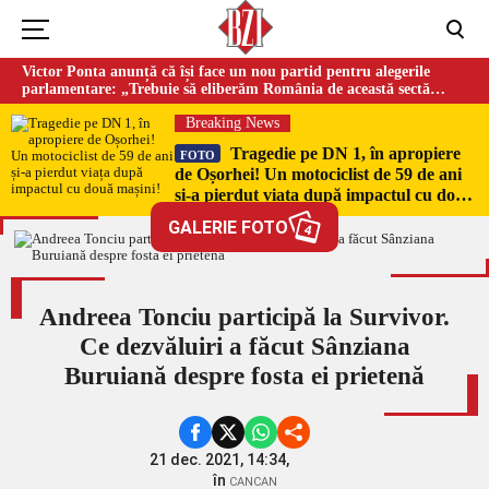
Victor Ponta anunță că își face un nou partid pentru alegerile
parlamentare: „Trebuie să eliberăm România de această sectă
globalistă”
Breaking News
Tragedie pe DN 1, în apropiere
FOTO
de Oșorhei! Un motociclist de 59 de ani
și-a pierdut viața după impactul cu două
mașini!
GALERIE FOTO
4
Andreea Tonciu participă la Survivor.
Ce dezvăluiri a făcut Sânziana
Buruiană despre fosta ei prietenă
21 dec. 2021, 14:34,
în
CANCAN