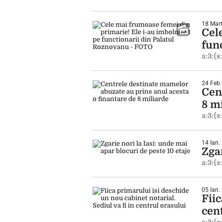
18 Mart
Cel
fun
a:3:{s
24 Feb.
Cen
8 m
a:3:{s
14 Ian.
Zgar
a:3:{s
05 Ian.
Fiic
cen