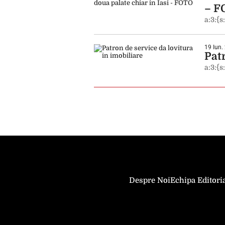
– F
a:3:{s
19 Iun.
Patr
a:3:{s
Despre Noi
Echipa Editori