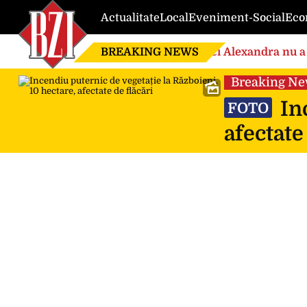
Actualitate
Local
Eveniment-Social
Eco
BREAKING NEWS
Nici Alexandra nu a 
de căsnicie
Breaking N
Inc
FOTO
afectate