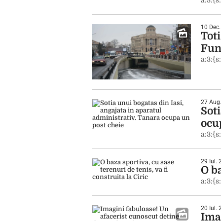
a:3:{s
10 Dec.
Toti
Fun
a:3:{s
27 Aug.
Soti
ocu
a:3:{s
29 Iul.
O ba
a:3:{s
20 Iul.
Imag