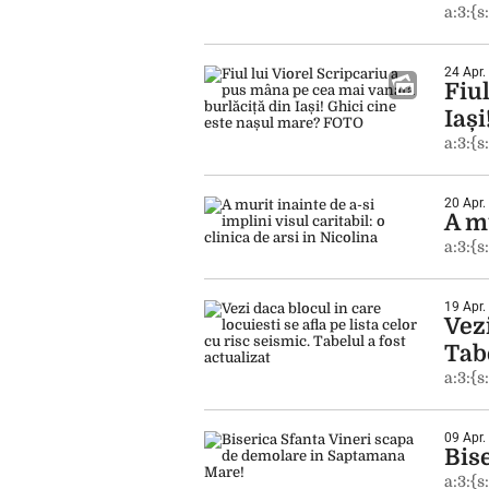
a:3:{s
24 Apr.
Fiul
Iaș
a:3:{s
20 Apr.
A mu
a:3:{s
19 Apr.
Vezi
Tabe
a:3:{s
09 Apr.
Bis
a:3:{s