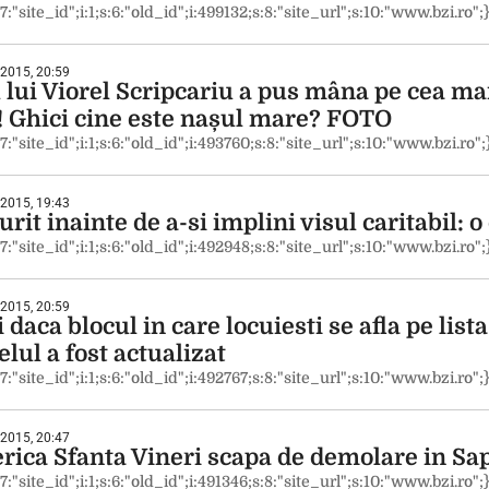
:7:"site_id";i:1;s:6:"old_id";i:499132;s:8:"site_url";s:10:"www.bzi.ro";
 2015, 20:59
 lui Viorel Scripcariu a pus mâna pe cea ma
i! Ghici cine este nașul mare? FOTO
:7:"site_id";i:1;s:6:"old_id";i:493760;s:8:"site_url";s:10:"www.bzi.ro";
 2015, 19:43
rit inainte de a-si implini visul caritabil: o
:7:"site_id";i:1;s:6:"old_id";i:492948;s:8:"site_url";s:10:"www.bzi.ro";
 2015, 20:59
 daca blocul in care locuiesti se afla pe lista
lul a fost actualizat
:7:"site_id";i:1;s:6:"old_id";i:492767;s:8:"site_url";s:10:"www.bzi.ro";
 2015, 20:47
erica Sfanta Vineri scapa de demolare in S
:7:"site_id";i:1;s:6:"old_id";i:491346;s:8:"site_url";s:10:"www.bzi.ro";