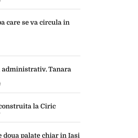
}
pa care se va circula in
l administrativ. Tanara
}
construita la Ciric
}
 doua palate chiar in Iasi