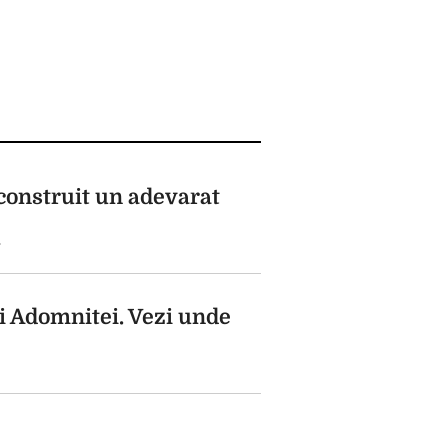
a construit un adevarat
}
ui Adomnitei. Vezi unde