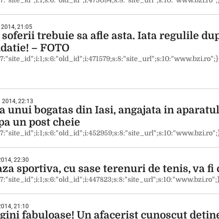
:7:"site_id";i:1;s:6:"old_id";i:475094;s:8:"site_url";s:10:"www.bzi.ro";
 2014, 21:05
 soferii trebuie sa afle asta. Iata regulile du
datie! – FOTO
:7:"site_id";i:1;s:6:"old_id";i:471579;s:8:"site_url";s:10:"www.bzi.ro";}
 2014, 22:13
a unui bogatas din Iasi, angajata in aparatu
pa un post cheie
:7:"site_id";i:1;s:6:"old_id";i:452959;s:8:"site_url";s:10:"www.bzi.ro";
 2014, 22:30
za sportiva, cu sase terenuri de tenis, va fi 
:7:"site_id";i:1;s:6:"old_id";i:447823;s:8:"site_url";s:10:"www.bzi.ro";
 2014, 21:10
ini fabuloase! Un afacerist cunoscut detine