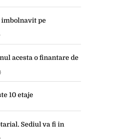
 imbolnavit pe
}
ul acesta o finantare de
}
te 10 etaje
rial. Sediul va fi in