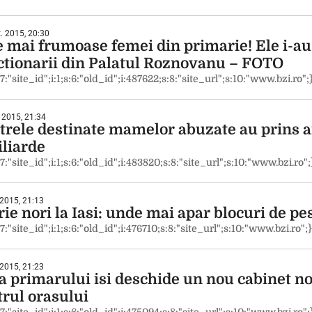
. 2015, 20:30
e mai frumoase femei din primarie! Ele i-au
ctionarii din Palatul Roznovanu – FOTO
:7:"site_id";i:1;s:6:"old_id";i:487622;s:8:"site_url";s:10:"www.bzi.ro";
 2015, 21:34
trele destinate mamelor abuzate au prins an
iliarde
:7:"site_id";i:1;s:6:"old_id";i:483820;s:8:"site_url";s:10:"www.bzi.ro";
 2015, 21:13
ie nori la Iasi: unde mai apar blocuri de pes
:7:"site_id";i:1;s:6:"old_id";i:476710;s:8:"site_url";s:10:"www.bzi.ro";}
 2015, 21:23
a primarului isi deschide un nou cabinet nota
trul orasului