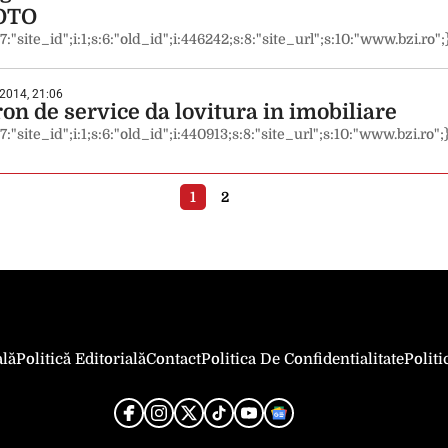
OTO
:7:"site_id";i:1;s:6:"old_id";i:446242;s:8:"site_url";s:10:"www.bzi.ro";
 2014, 21:06
on de service da lovitura in imobiliare
:7:"site_id";i:1;s:6:"old_id";i:440913;s:8:"site_url";s:10:"www.bzi.ro";
1
2
ală
Politică Editorială
Contact
Politica De Confidentialitate
Polit