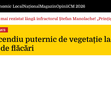
nomic Local
Național
Magazin
Opinii
CM 2026
mai rezistat lângă infractorul Ștefan Manolache! „Prințișo
ews
endiu puternic de vegetație la
 de flăcări