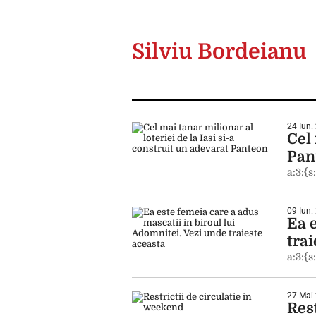
Silviu Bordeianu
24 Iun.
Cel 
Pan
a:3:{s
09 Iun.
Ea 
trai
a:3:{s
27 Mai 
Rest