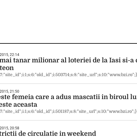
 2015, 22:14
mai tanar milionar al loteriei de la Iasi si-
teon
:7:"site_id";i:1;s:6:"old_id";i:503714;s:8:"site_url";s:10:"www.bzi.ro";
 2015, 21:50
este femeia care a adus mascatii in biroul l
este aceasta
:7:"site_id";i:1;s:6:"old_id";i:501187;s:8:"site_url";s:10:"www.bzi.ro";}
2015, 20:58
rictii de circulatie in weekend