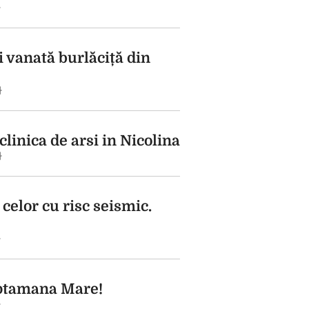
}
i vanată burlăciță din
}
 clinica de arsi in Nicolina
}
 celor cu risc seismic.
}
aptamana Mare!
}