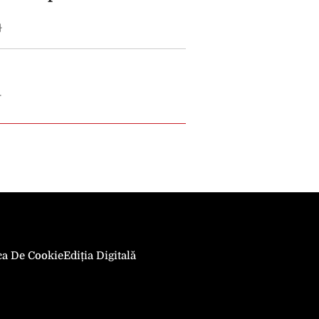
}
}
ica De Cookie
Ediția Digitală