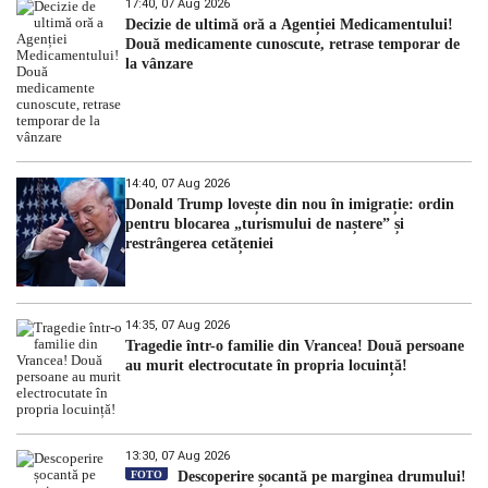
17:40, 07 Aug 2026
Decizie de ultimă oră a Agenției Medicamentului!
Două medicamente cunoscute, retrase temporar de
la vânzare
14:40, 07 Aug 2026
Donald Trump lovește din nou în imigrație: ordin
pentru blocarea „turismului de naștere” și
restrângerea cetățeniei
14:35, 07 Aug 2026
Tragedie într-o familie din Vrancea! Două persoane
au murit electrocutate în propria locuință!
13:30, 07 Aug 2026
FOTO
Descoperire șocantă pe marginea drumului!