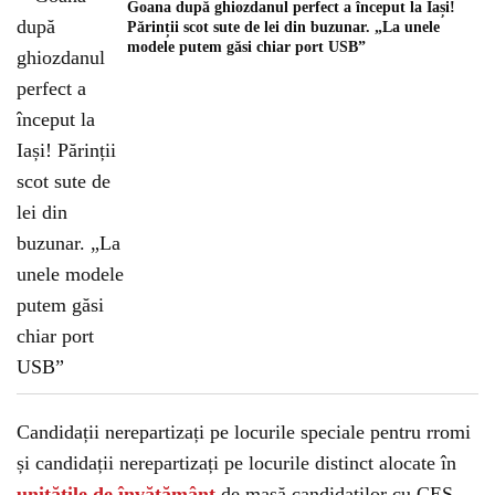
Goana după ghiozdanul perfect a început la Iași!
Părinții scot sute de lei din buzunar. „La unele
modele putem găsi chiar port USB”
Candidații nerepartizați pe locurile speciale pentru rromi
și candidații nerepartizați pe locurile distinct alocate în
unitățile de învățământ
de masă candidaților cu CES