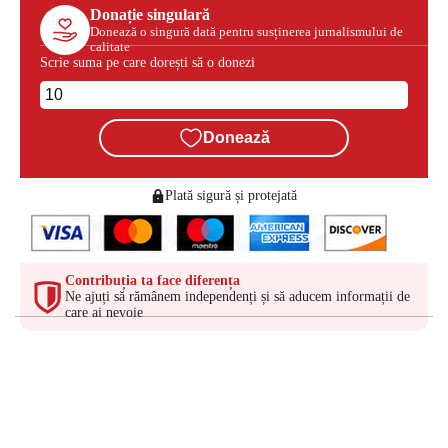
Donație singulară
Donează o singură dată pentru susținerea jurnalismului de
calitate
Scrie suma pe care dorești să o donezi
Donează
Plată sigură și protejată
Contribuția ta face diferența
Ne ajuți să rămânem independenți și să aducem informații de
care ai nevoie