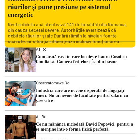
râurilor și pune presiune pe sistemul
energetic
Restricțiile la apă afectează 141 de localități din România,
din cauza secetei severe. Autoritățile avertizează că
debitele râurilor și ale Dunării rămân la niveluri foarte
scăzute, iar situația influențează inclusiv funcționarea
Centralei Nucleare de la Cernavodă. România se confruntă
A1.ro
cu una dintre cele mai dificile perioade din punct de vedere
Cum arată casa în care locuiește Laura Cosoi cu
hidrologic din ultimii ani. Lipsa […]
familia sa. Camera fetițelor e ca din basme
Observatornews.ro
Industria care are nevoie disperată de angajaţi
tineri. Nu ai nevoie de facultate pentru salarii cu
şase cifre
As.ro
Ce nu mănâncă niciodată David Popovici, pentru a
se menţine într-o formă fizică perfectă