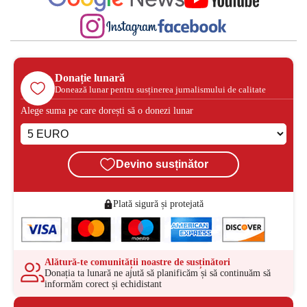
Donație lunară
Donează lunar pentru susținerea jurnalismului de calitate
Alege suma pe care dorești să o donezi lunar
Devino susținător
Plată sigură și protejată
Alătură-te comunității noastre de susținători
Donația ta lunară ne ajută să planificăm și să continuăm să
informăm corect și echidistant