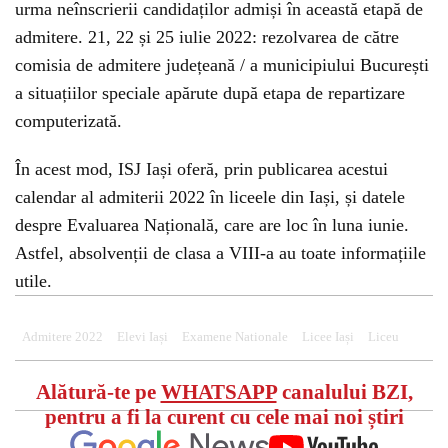
urma neînscrierii candidaților admiși în această etapă de
admitere. 21, 22 și 25 iulie 2022: rezolvarea de către
comisia de admitere județeană / a municipiului București
a situațiilor speciale apărute după etapa de repartizare
computerizată.
În acest mod, ISJ Iași oferă, prin publicarea acestui
calendar al admiterii 2022 în liceele din Iași, și datele
despre Evaluarea Națională, care are loc în luna iunie.
Astfel, absolvenții de clasa a VIII-a au toate informațiile
utile.
Admitere 2022
Elevi Iași
Examene Nationale
Licee Iași
Liceu
Alătură-te pe
WHATSAPP
canalului BZI,
pentru a fi la curent cu cele mai noi știri