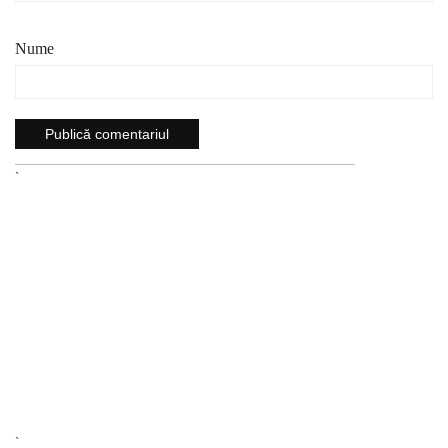
Nume
`
`