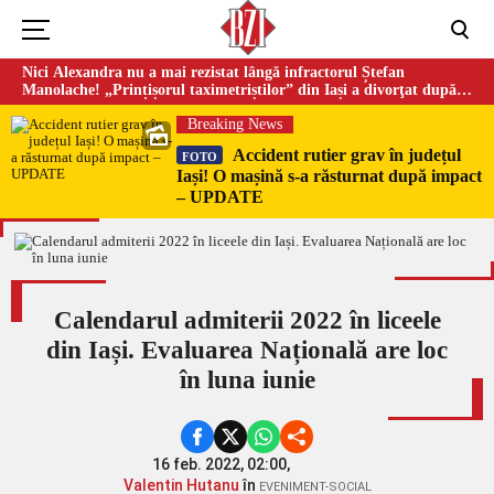
Nici Alexandra nu a mai rezistat lângă infractorul Ștefan
Manolache! „Prințișorul taximetriștilor” din Iași a divorţat după
doi ani de căsnicie
Breaking News
Accident rutier grav în județul
FOTO
Iași! O mașină s-a răsturnat după impact
– UPDATE
Calendarul admiterii 2022 în liceele
din Iași. Evaluarea Națională are loc
în luna iunie
16 feb. 2022, 02:00,
Valentin Hutanu
în
EVENIMENT-SOCIAL