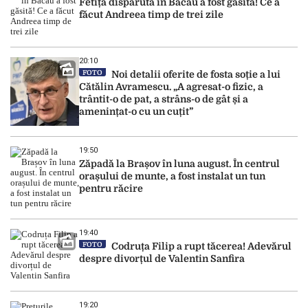
Fetița dispărută în Bacău a fost găsită! Ce a
făcut Andreea timp de trei zile
20:10
FOTO
Noi detalii oferite de fosta soție a lui
Cătălin Avramescu. „A agresat-o fizic, a
trântit-o de pat, a strâns-o de gât și a
amenințat-o cu un cuțit”
19:50
Zăpadă la Brașov în luna august. În centrul
orașului de munte, a fost instalat un tun
pentru răcire
19:40
FOTO
Codruța Filip a rupt tăcerea! Adevărul
despre divorțul de Valentin Sanfira
19:20