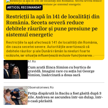
ARTICOL RECOMANDAT
Restricții la apă în 141 de localități din
România. Seceta severă reduce
debitele râurilor și pune presiune pe
sistemul energetic
Restricțiile la apă afectează 141 de localități din România,
din cauza secetei severe. Autoritățile avertizează că
debitele râurilor și ale Dunării rămân la niveluri foarte
scăzute, iar situația influențează inclusiv funcționarea
Centralei Nucleare de la Cernavodă. România se confruntă
A1.ro
cu una dintre cele mai dificile perioade din punct de vedere
Cum arată Ilinca Simion cu burtica de
hidrologic din ultimii ani. Lipsa […]
gravidă. Imagini rare cu soția lui George
Simion, însărcinată a doua oară
Observatornews.ro
Fetiţa dispărută în Bacău a fost găsită după 3
zile. Andreea se ascundea într-un dulap, într-
o casă părăsită