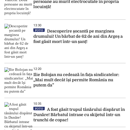
persoane au murit electrocutate în propria
locuință!
13:30
FOTO
Descoperire șocantă pe marginea
drumului! Un bărbat de 62 de ani din Argeș a
fost găsit mort într-un șanț!
12:20
Ilie Bolojan nu cedează în fața sindicatelor:
„Mai mult decât își permite România nu
putem da”
10:35
FOTO
A fost găsit trupul tânărului dispărut în
Dunăre! Bărbatul intrase cu skijetul într-un
trunchi de copac!