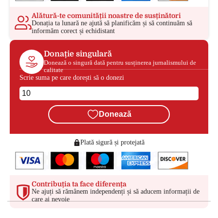
Alătură-te comunității noastre de susținători
Donația ta lunară ne ajută să planificăm și să continuăm să
informăm corect și echidistant
Donație singulară
Donează o singură dată pentru susținerea jurnalismului de
calitate
Scrie suma pe care dorești să o donezi
Donează
Plată sigură și protejată
Contribuția ta face diferența
Ne ajuți să rămânem independenți și să aducem informații de
care ai nevoie