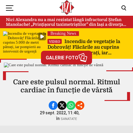
Nici Alexandra nu a mai rezistat lângă infractorul Ștefan
Manolache! „Prințișorul taximetriștilor” din Iași a divorţat
după doi ani de căsnicie
Breaking News
Incendiu de vegetație la
VIDEO
Dobrovăț! Flăcările au cuprins
5.000 de metri pătrați, iar
GALERIE FOTO
pompierii au intervenit de urgență
4
Care este pulsul normal. Ritmul
cardiac în funcție de vârstă
29 sept. 2022, 11:40,
în
SANATATE