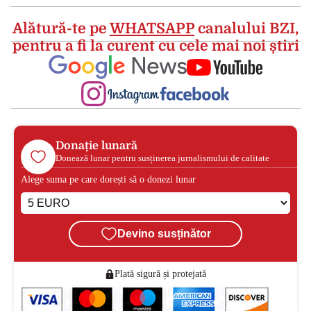
Alătură-te pe
WHATSAPP
canalului BZI,
pentru a fi la curent cu cele mai noi știri
Donație lunară
Donează lunar pentru susținerea jurnalismului de calitate
Alege suma pe care dorești să o donezi lunar
Devino susținător
Plată sigură și protejată