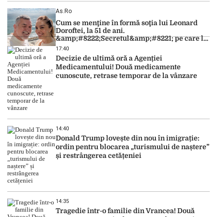
As.ro
Cum se menţine în formă soţia lui Leonard
Doroftei, la 51 de ani.
&amp;#8222;Secretul&amp;#8221; pe care l-a
dezvăluit
17:40
Decizie de ultimă oră a Agenției
Medicamentului! Două medicamente
cunoscute, retrase temporar de la vânzare
14:40
Donald Trump lovește din nou în imigrație:
ordin pentru blocarea „turismului de naștere”
și restrângerea cetățeniei
14:35
Tragedie într-o familie din Vrancea! Două