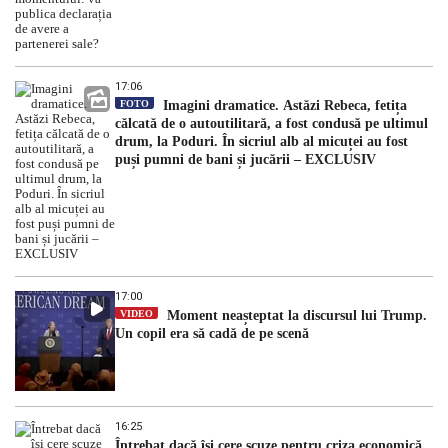
17:06
FOTO
Imagini dramatice. Astăzi Rebeca, fetița
călcată de o autoutilitară, a fost condusă pe ultimul
drum, la Poduri. În sicriul alb al micuței au fost
puși pumni de bani și jucării – EXCLUSIV
17:00
VIDEO
Moment neașteptat la discursul lui Trump.
Un copil era să cadă de pe scenă
16:25
Întrebat dacă își cere scuze pentru criza economică,