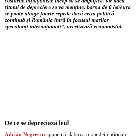
costurile inflaționiste încep să se amplifice, iar dacă
ritmul de depreciere se va menține, borna de 6 lei/euro
se poate atinge foarte repede dacă criza politică
continuă și România intră în focusul marilor
speculanți internaționali”, avertizează economistul.
De ce se depreciază leul
Adrian Negrescu
spune că slăbirea monedei naționale