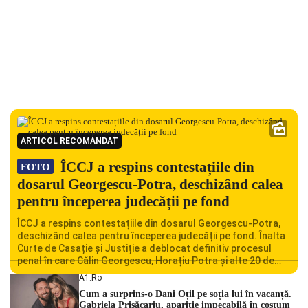
ARTICOL RECOMANDAT
ÎCCJ a respins contestațiile din
FOTO
dosarul Georgescu-Potra, deschizând calea
pentru începerea judecății pe fond
ÎCCJ a respins contestațiile din dosarul Georgescu-Potra,
deschizând calea pentru începerea judecății pe fond. Înalta
Curte de Casație și Justiție a deblocat definitiv procesul
penal în care Călin Georgescu, Horațiu Potra și alte 20 de
persoane sunt acuzați de acțiuni îndreptate împotriva
A1.ro
ordinii constituționale. În ședința din camera preliminară,
Cum a surprins-o Dani Oțil pe soția lui în vacanță.
judecătorii de la instanța supremă au […]
Gabriela Prisăcariu, apariție impecabilă în costum