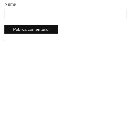
Nume
`
`