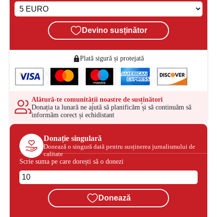
Devino susținător
Plată sigură și protejată
Alătură-te comunității noastre de susținători
Donația ta lunară ne ajută să planificăm și să continuăm să
informăm corect și echidistant
Donație singulară
Donează o singură dată pentru susținerea jurnalismului de
calitate
Scrie suma pe care dorești să o donezi
Donează