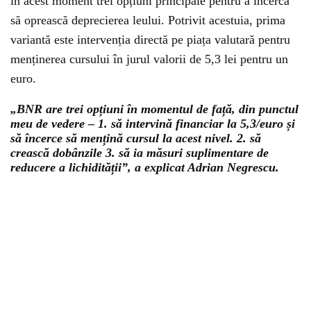
în acest moment trei opțiuni principale pentru a încerca
să oprească deprecierea leului. Potrivit acestuia, prima
variantă este intervenția directă pe piața valutară pentru
menținerea cursului în jurul valorii de 5,3 lei pentru un
euro.
„BNR are trei opțiuni în momentul de față, din punctul
meu de vedere – 1. să intervină financiar la 5,3/euro și
să încerce să mențină cursul la acest nivel. 2. să
crească dobânzile 3. să ia măsuri suplimentare de
reducere a lichidității”, a explicat Adrian Negrescu.