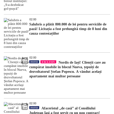
02:00
Salubris a plătit 800.000 de lei pentru serviciile de
pază! Licitația a fost prelungită timp de 8 luni din
cauza contestațiilor
02:00
FOTO
EXCLUSIV
Nordis de Iași! Clienții care au
cumpărat imobile în blocul Nueva, țepuiți de
dezvoltatorul Ștefan Popescu. A vândut același
apartament mai multor persoane
02:00
FOTO
Afaceristul „de casă” al Consiliului
Județean Iași a fost servit cu un nou contract!