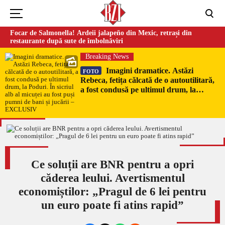
Focar de Salmonella! Ardeii jalapeño din Mexic, retrași din
restaurante după sute de îmbolnăviri
Breaking News
Imagini dramatice. Astăzi
FOTO
Rebeca, fetița călcată de o autoutilitară,
a fost condusă pe ultimul drum, la
Poduri. În sicriul alb al micuței au fost
puși pumni de bani și jucării –
EXCLUSIV
Ce soluții are BNR pentru a opri
căderea leului. Avertismentul
economiștilor: „Pragul de 6 lei pentru
un euro poate fi atins rapid”