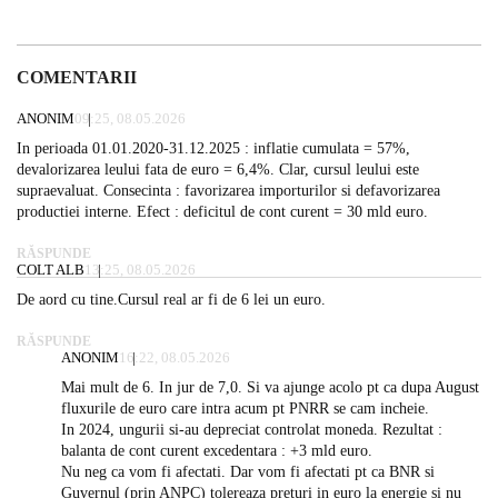
COMENTARII
ANONIM
09:25, 08.05.2026
In perioada 01.01.2020-31.12.2025 : inflatie cumulata = 57%,
devalorizarea leului fata de euro = 6,4%. Clar, cursul leului este
supraevaluat. Consecinta : favorizarea importurilor si defavorizarea
productiei interne. Efect : deficitul de cont curent = 30 mld euro.
RĂSPUNDE
COLT ALB
13:25, 08.05.2026
De aord cu tine.Cursul real ar fi de 6 lei un euro.
RĂSPUNDE
ANONIM
16:22, 08.05.2026
Mai mult de 6. In jur de 7,0. Si va ajunge acolo pt ca dupa August
fluxurile de euro care intra acum pt PNRR se cam incheie.
In 2024, ungurii si-au depreciat controlat moneda. Rezultat :
balanta de cont curent excedentara : +3 mld euro.
Nu neg ca vom fi afectati. Dar vom fi afectati pt ca BNR si
Guvernul (prin ANPC) tolereaza preturi in euro la energie si nu