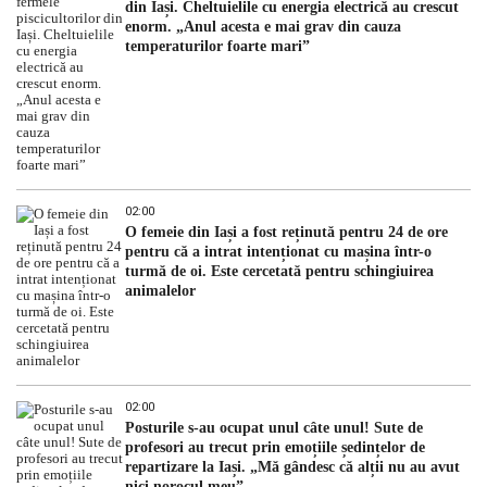
din Iași. Cheltuielile cu energia electrică au crescut
enorm. „Anul acesta e mai grav din cauza
temperaturilor foarte mari”
02:00
O femeie din Iași a fost reținută pentru 24 de ore
pentru că a intrat intenționat cu mașina într-o
turmă de oi. Este cercetată pentru schingiuirea
animalelor
02:00
Posturile s-au ocupat unul câte unul! Sute de
profesori au trecut prin emoțiile ședințelor de
repartizare la Iași. „Mă gândesc că alții nu au avut
nici norocul meu”