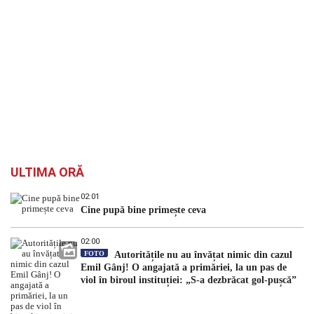
ULTIMA ORĂ
02:01
Cine pupă bine primește ceva
02:00
FOTO
Autoritățile nu au învățat nimic din cazul
Emil Gânj! O angajată a primăriei, la un pas de
viol în biroul instituției: „S-a dezbrăcat gol-pușcă”