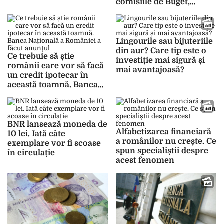
comisiile de Buget,
Finanțe și Bănci va fi
crucial
Lingourile sau bijuteriile
din aur? Care tip este o
Ce trebuie să știe
investiție mai sigură și
românii care vor să facă
mai avantajoasă?
un credit ipotecar în
această toamnă. Banca
Națională a României a
făcut anunțul
BNR lansează moneda de
Alfabetizarea financiară
10 lei. Iată câte
a românilor nu crește. Ce
exemplare vor fi scoase
spun specialiștii despre
în circulație
acest fenomen