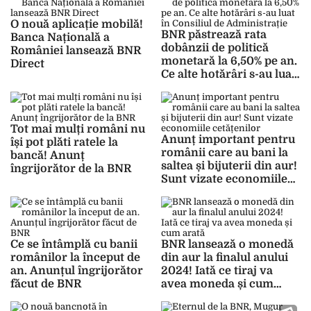
O nouă aplicație mobilă!
BNR păstrează rata
Banca Națională a
dobânzii de politică
României lansează BNR
monetară la 6,50% pe an.
Direct
Ce alte hotărâri s-au luat
în Consiliul de
Administrație
Tot mai mulți români nu
Anunț important pentru
își pot plăti ratele la
românii care au bani la
bancă! Anunț
saltea și bijuterii din aur!
îngrijorător de la BNR
Sunt vizate economiile
cetățenilor
Ce se întâmplă cu banii
BNR lansează o monedă
românilor la început de
din aur la finalul anului
an. Anunțul îngrijorător
2024! Iată ce tiraj va
făcut de BNR
avea moneda și cum
arată