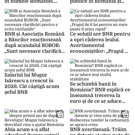
în numele României.
publice în România și
Bucureștiul va găzdui
nevoia de consolidare
reuniunea din 2027
fiscală”
BNR și Asociația Română
Ce soluții are BNR pentru
a Băncilor reacționează
a opri căderea leului.
după scandalul ROBOR:
Avertismentul
„Sunt necesare clarificări
economiștilor: „Pragul de
pentru a evita confuziile”
6 lei pentru un euro
poate fi atins rapid”
Salariul lui Mugur
Isărescu a crescut în
Se schimbă banii în
2026. Cât câștigă acum
România? BNR explică ce
șeful BNR
înseamnă trecerea la
euro și de ce ar aduce
mai multă stabilitate
Abia acum s-a aflat
BNR avertizează: Trăim