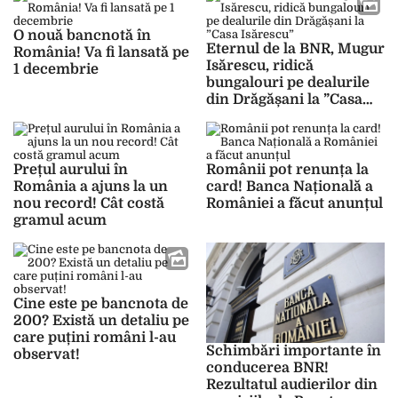
O nouă bancnotă în
Eternul de la BNR, Mugur
România! Va fi lansată pe
Isărescu, ridică
1 decembrie
bungalouri pe dealurile
din Drăgășani la ”Casa
Isărescu”
Prețul aurului în
Românii pot renunța la
România a ajuns la un
card! Banca Națională a
nou record! Cât costă
României a făcut anunțul
gramul acum
Cine este pe bancnota de
200? Există un detaliu pe
care puțini români l-au
Schimbări importante în
observat!
conducerea BNR!
Rezultatul audierilor din