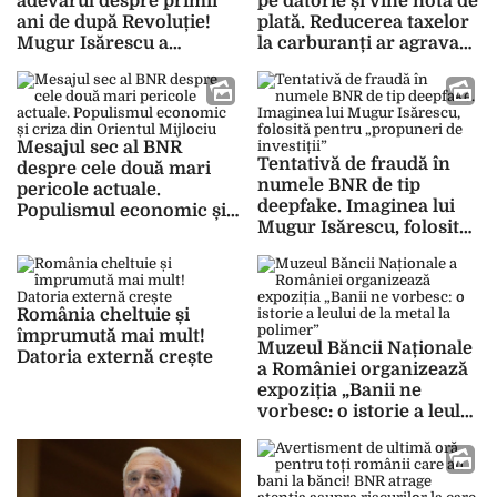
adevărul despre primii
pe datorie și vine nota de
ani de după Revoluție!
plată. Reducerea taxelor
Mugur Isărescu a
la carburanți ar agrava
dezvăluit cine a ajutat
criza
România
Mesajul sec al BNR
Tentativă de fraudă în
despre cele două mari
numele BNR de tip
pericole actuale.
deepfake. Imaginea lui
Populismul economic și
Mugur Isărescu, folosită
criza din Orientul
pentru „propuneri de
Mijlociu
investiții”
România cheltuie și
împrumută mai mult!
Muzeul Băncii Naționale
Datoria externă crește
a României organizează
expoziția „Banii ne
vorbesc: o istorie a leului
de la metal la polimer”