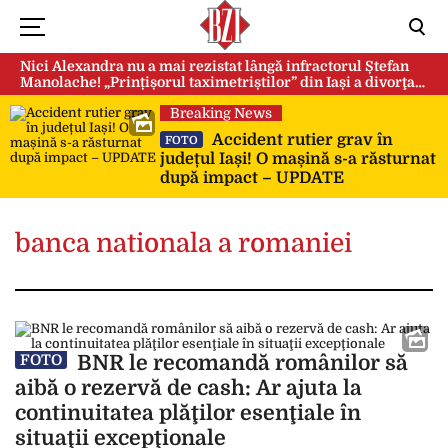
Nici Alexandra nu a mai rezistat lângă infractorul Ștefan
Manolache! „Prințișorul taximetriștilor” din Iași a divorţat
după doi ani de căsnicie
Breaking News
Accident rutier grav în
FOTO
județul Iași! O mașină s-a răsturnat
după impact – UPDATE
banca nationala a romaniei
BNR le recomandă românilor să
FOTO
aibă o rezervă de cash: Ar ajuta la
continuitatea plăţilor esenţiale în
situaţii excepţionale