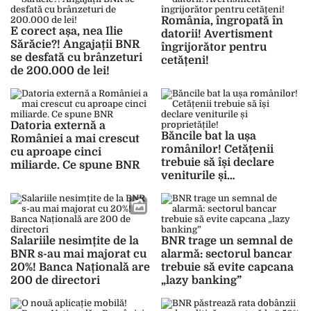
România, îngropată în
E corect așa, nea Ilie
datorii! Avertisment
Sărăcie?! Angajații BNR
îngrijorător pentru
se desfată cu brânzeturi
cetățeni!
de 200.000 de lei!
Datoria externă a
Băncile bat la ușa
României a mai crescut
românilor! Cetățenii
cu aproape cinci
trebuie să își declare
miliarde. Ce spune BNR
veniturile și
proprietățile!
Salariile nesimțite de la
BNR trage un semnal de
BNR s-au mai majorat cu
alarmă: sectorul bancar
20%! Banca Națională are
trebuie să evite capcana
200 de directori
„lazy banking”