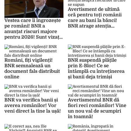
Avertisment de ultimă
oră pentru toți românii
care au bani la bănci!
Vestea care îi îngrozește
BNR atrage atenția
pe români! BNR a
asupra riscurilor la care
anunțat riscuri majore
se supun
pentru 2026! Sunt vizați
cei care își țin banii în
bănci!
Români, fiți vigilenți!
BNR suspendă plățile
BNR semnalează un
prin E-Bloc! Ce se
document fals distribuit
întâmplă cu întreținerea
online
și banii deja trimiși
BNR va verifica banii și
Avertismentul BNR dă
averea românilor! Vor
fiori reci românilor! Vine
veni direct la tine la ușă!
un nou val de scumpiri
în toamnă!