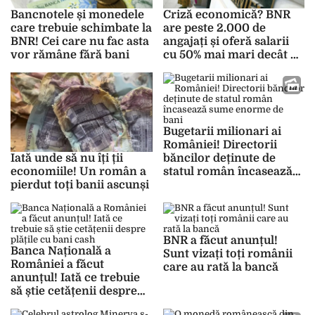
Bancnotele și monedele
Criză economică? BNR
care trebuie schimbate la
are peste 2.000 de
BNR! Cei care nu fac asta
angajați și oferă salarii
vor rămâne fără bani
cu 50% mai mari decât pe
piața de profil
Bugetarii milionari ai
României! Directorii
băncilor deținute de
Iată unde să nu îți ții
statul român încasează
economiile! Un român a
sume enorme de bani
pierdut toți banii ascunși
BNR a făcut anunțul!
Banca Națională a
Sunt vizați toți românii
României a făcut
care au rată la bancă
anunțul! Iată ce trebuie
să știe cetățenii despre
plățile cu bani cash