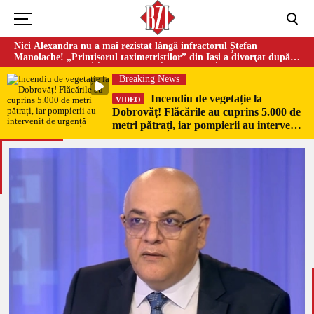
Nici Alexandra nu a mai rezistat lângă infractorul Ștefan
Manolache! „Prințișorul taximetriștilor” din Iași a divorţat după
doi ani de căsnicie
Breaking News
Incendiu de vegetație la
VIDEO
Dobrovăț! Flăcările au cuprins 5.000 de
metri pătrați, iar pompierii au intervenit
de urgență