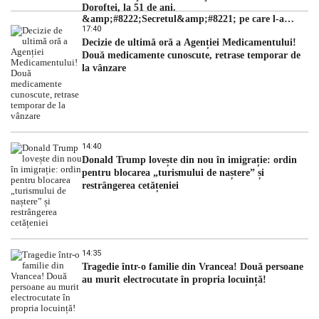
Doroftei, la 51 de ani.
&amp;#8222;Secretul&amp;#8221; pe care l-a
17:40
dezvăluit
Decizie de ultimă oră a Agenției Medicamentului!
Două medicamente cunoscute, retrase temporar de
la vânzare
14:40
Donald Trump lovește din nou în imigrație: ordin
pentru blocarea „turismului de naștere” și
restrângerea cetățeniei
14:35
Tragedie într-o familie din Vrancea! Două persoane
au murit electrocutate în propria locuință!