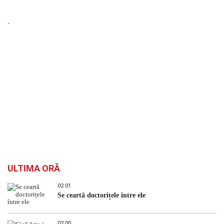
`
ULTIMA ORĂ
02:01
Se ceartă doctorițele între ele
02:00