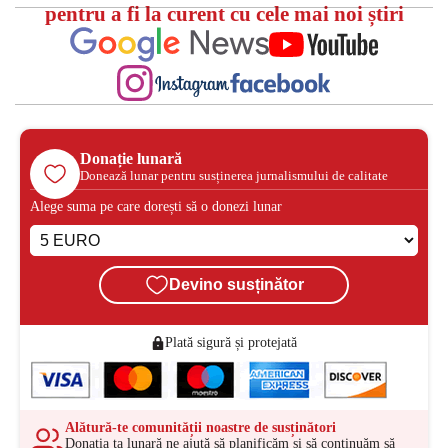
pentru a fi la curent cu cele mai noi știri
Donație lunară
Donează lunar pentru susținerea jurnalismului de calitate
Alege suma pe care dorești să o donezi lunar
Devino susținător
Plată sigură și protejată
Alătură-te comunității noastre de susținători
Donația ta lunară ne ajută să planificăm și să continuăm să