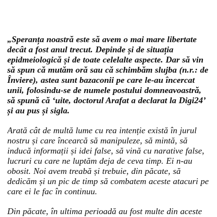
„Speranța noastră este să avem o mai mare libertate
decât a fost anul trecut. Depinde și de situația
epidmeiologică și de toate celelalte aspecte. Dar să vin
să spun că mutăm oră sau că schimbăm slujba (n.r.: de
Înviere), astea sunt bazaconii pe care le-au încercat
unii, folosindu-se de numele postului domneavoastră,
să spună că ‘uite, doctorul Arafat a declarat la Digi24’
și au pus și sigla.
Arată cât de multă lume cu rea intenție există în jurul
nostru și care încearcă să manipuleze, să mintă, să
inducă informații și idei false, să vină cu narative false,
lucruri cu care ne luptăm deja de ceva timp. Ei n-au
obosit. Noi avem treabă și trebuie, din păcate, să
dedicăm și un pic de timp să combatem aceste atacuri pe
care ei le fac în continuu.
Din păcate, în ultima perioadă au fost multe din aceste