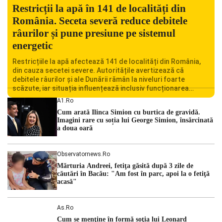
Restricții la apă în 141 de localități din
România. Seceta severă reduce debitele
râurilor și pune presiune pe sistemul
energetic
Restricțiile la apă afectează 141 de localități din România,
din cauza secetei severe. Autoritățile avertizează că
debitele râurilor și ale Dunării rămân la niveluri foarte
scăzute, iar situația influențează inclusiv funcționarea
Centralei Nucleare de la Cernavodă. România se confruntă
A1.ro
cu una dintre cele mai dificile perioade din punct de vedere
Cum arată Ilinca Simion cu burtica de gravidă.
hidrologic din ultimii ani. Lipsa […]
Imagini rare cu soția lui George Simion, însărcinată
a doua oară
Observatornews.ro
Mărturia Andreei, fetiţa găsită după 3 zile de
căutări în Bacău: "Am fost în parc, apoi la o fetiţă
acasă"
As.ro
Cum se menţine în formă soţia lui Leonard