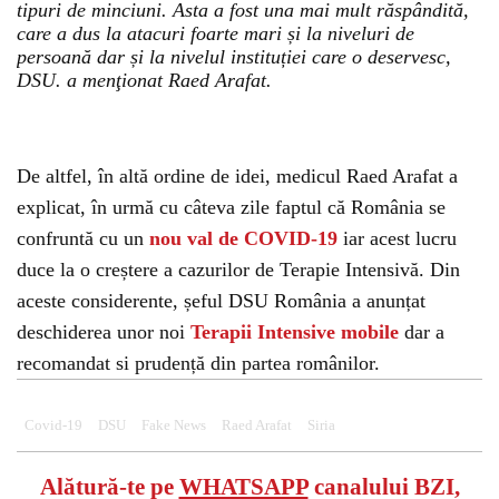
tipuri de minciuni. Asta a fost una mai mult răspândită,
care a dus la atacuri foarte mari și la niveluri de
persoană dar și la nivelul instituției care o deservesc,
DSU. a menţionat Raed Arafat.
De altfel, în altă ordine de idei, medicul Raed Arafat a
explicat, în urmă cu câteva zile faptul că România se
confruntă cu un
nou val de COVID-19
iar acest lucru
duce la o creștere a cazurilor de Terapie Intensivă. Din
aceste considerente, șeful DSU România a anunțat
deschiderea unor noi
Terapii Intensive mobile
dar a
recomandat si prudență din partea românilor.
Covid-19
DSU
Fake News
Raed Arafat
Siria
Alătură-te pe
WHATSAPP
canalului BZI,