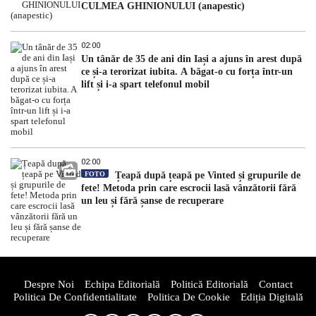
CULMEA GHINIONULUI (anapestic)
02:00
Un tânăr de 35 de ani din Iași a ajuns în arest după
ce și-a terorizat iubita. A băgat-o cu forța într-un
lift și i-a spart telefonul mobil
02:00
FOTO
Țeapă după țeapă pe Vinted și grupurile de
fete! Metoda prin care escrocii lasă vânzătorii fără
un leu și fără șanse de recuperare
Despre Noi
Echipa Editorială
Politică Editorială
Contact
Politica De Confidentialitate
Politica De Cookie
Ediția Digitală