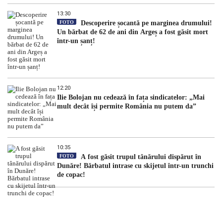
13:30
FOTO
Descoperire șocantă pe marginea drumului!
Un bărbat de 62 de ani din Argeș a fost găsit mort
într-un șanț!
12:20
Ilie Bolojan nu cedează în fața sindicatelor: „Mai
mult decât își permite România nu putem da”
10:35
FOTO
A fost găsit trupul tânărului dispărut în
Dunăre! Bărbatul intrase cu skijetul într-un trunchi
de copac!