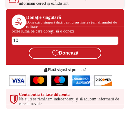
informăm corect și echidistant
Donație singulară
Donează o singură dată pentru susținerea jurnalismului de
calitate
Scrie suma pe care dorești să o donezi
Donează
Plată sigură și protejată
Contribuția ta face diferența
Ne ajuți să rămânem independenți și să aducem informații de
care ai nevoie