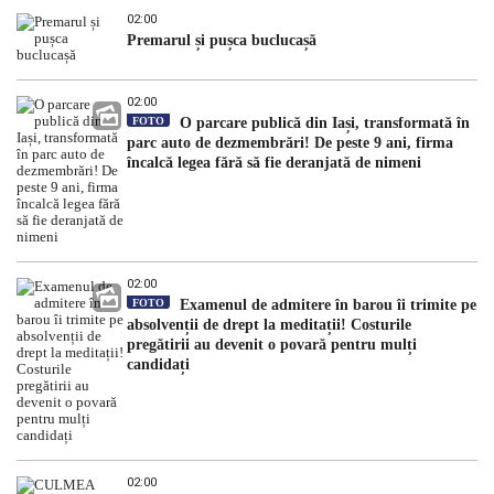
02:00
Premarul și pușca buclucașă
02:00
FOTO
O parcare publică din Iași, transformată în
parc auto de dezmembrări! De peste 9 ani, firma
încalcă legea fără să fie deranjată de nimeni
02:00
FOTO
Examenul de admitere în barou îi trimite pe
absolvenții de drept la meditații! Costurile
pregătirii au devenit o povară pentru mulți
candidați
02:00