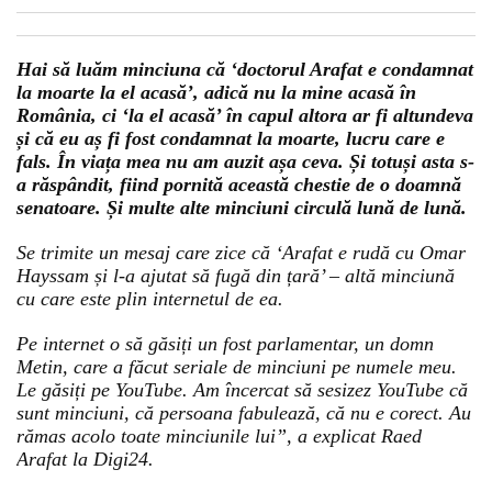
Hai să luăm minciuna că ‘doctorul Arafat e condamnat
la moarte la el acasă’, adică nu la mine acasă în
România, ci ‘la el acasă’ în capul altora ar fi altundeva
și că eu aș fi fost condamnat la moarte, lucru care e
fals. În viața mea nu am auzit așa ceva. Și totuși asta s-
a răspândit, fiind pornită această chestie de o doamnă
senatoare. Și multe alte minciuni circulă lună de lună.
Se trimite un mesaj care zice că ‘Arafat e rudă cu Omar
Hayssam și l-a ajutat să fugă din țară’ – altă minciună
cu care este plin internetul de ea.
Pe internet o să găsiți un fost parlamentar, un domn
Metin, care a făcut seriale de minciuni pe numele meu.
Le găsiți pe YouTube. Am încercat să sesizez YouTube că
sunt minciuni, că persoana fabulează, că nu e corect. Au
rămas acolo toate minciunile lui”, a explicat Raed
Arafat la Digi24.