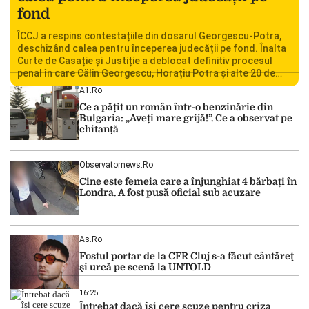
fond
ÎCCJ a respins contestațiile din dosarul Georgescu-Potra,
deschizând calea pentru începerea judecății pe fond. Înalta
Curte de Casație și Justiție a deblocat definitiv procesul
penal în care Călin Georgescu, Horațiu Potra și alte 20 de
persoane sunt acuzați de acțiuni îndreptate împotriva
A1.ro
ordinii constituționale. În ședința din camera preliminară,
Ce a pățit un român într-o benzinărie din
judecătorii de la instanța supremă au […]
Bulgaria: „Aveți mare grijă!”. Ce a observat pe
chitanță
Observatornews.ro
Cine este femeia care a înjunghiat 4 bărbați în
Londra. A fost pusă oficial sub acuzare
As.ro
Fostul portar de la CFR Cluj s-a făcut cântăreţ
şi urcă pe scenă la UNTOLD
16:25
Întrebat dacă își cere scuze pentru criza