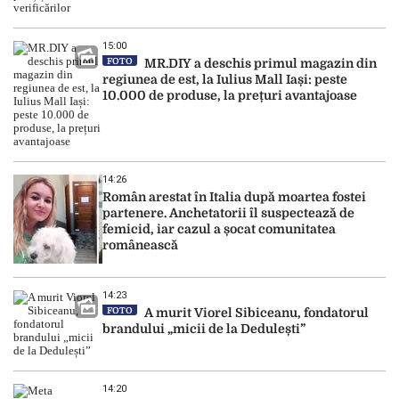
15:00
FOTO
MR.DIY a deschis primul magazin din
regiunea de est, la Iulius Mall Iași: peste
10.000 de produse, la prețuri avantajoase
14:26
Român arestat în Italia după moartea fostei
partenere. Anchetatorii îl suspectează de
femicid, iar cazul a șocat comunitatea
românească
14:23
FOTO
A murit Viorel Sibiceanu, fondatorul
brandului „micii de la Dedulești”
14:20