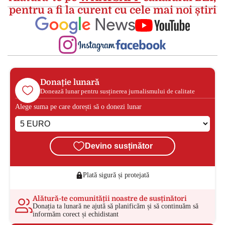
pentru a fi la curent cu cele mai noi știri
Donație lunară
Donează lunar pentru susținerea jurnalismului de calitate
Alege suma pe care dorești să o donezi lunar
Devino susținător
Plată sigură și protejată
Alătură-te comunității noastre de susținători
Donația ta lunară ne ajută să planificăm și să continuăm să
informăm corect și echidistant