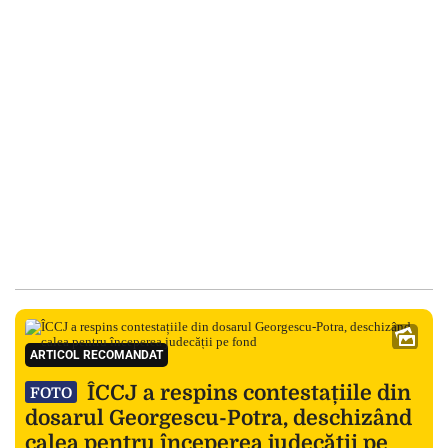
ARTICOL RECOMANDAT
ÎCCJ a respins contestațiile din
FOTO
dosarul Georgescu-Potra, deschizând
calea pentru începerea judecății pe