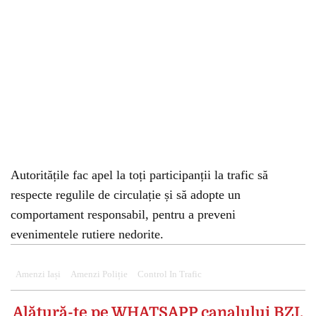
Autoritățile fac apel la toți participanții la trafic să
respecte regulile de circulație și să adopte un
comportament responsabil, pentru a preveni
evenimentele rutiere nedorite.
Amenzi Iași
Amenzi Poliție
Control In Trafic
Alătură-te pe
WHATSAPP
canalului BZI,