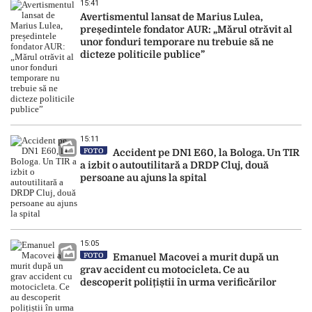
15:41
Avertismentul lansat de Marius Lulea,
președintele fondator AUR: „Mărul otrăvit al
unor fonduri temporare nu trebuie să ne
dicteze politicile publice”
15:11
FOTO
Accident pe DN1 E60, la Bologa. Un TIR
a izbit o autoutilitară a DRDP Cluj, două
persoane au ajuns la spital
15:05
FOTO
Emanuel Macovei a murit după un
grav accident cu motocicleta. Ce au
descoperit polițiștii în urma verificărilor