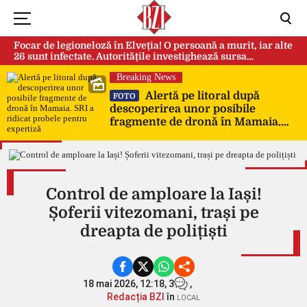
Focar de legioneloză în Elveția! O persoană a murit, iar alte
26 sunt infectate. Autoritățile investighează sursa
contaminării
Breaking News
Alertă pe litoral după
FOTO
descoperirea unor posibile
fragmente de dronă în Mamaia.
SRI a ridicat probele pentru
expertiză
Control de amploare la Iași!
Șoferii vitezomani, trași pe
dreapta de polițiști
18 mai 2026, 12:18,
3
,
Redacția BZI
în
LOCAL