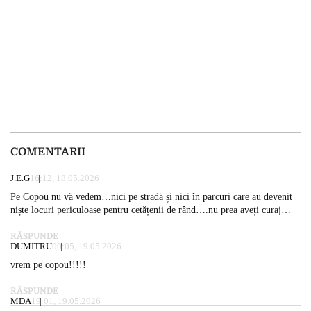
COMENTARII
J.E.G
16:12, 18.05.2026
Pe Copou nu vă vedem…nici pe stradă și nici în parcuri care au devenit
niște locuri periculoase pentru cetățenii de rând….nu prea aveți curaj…
RĂSPUNDE
DUMITRU
00:05, 19.05.2026
vrem pe copou!!!!!
RĂSPUNDE
MDA
19:01, 19.05.2026