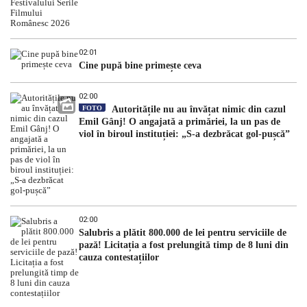
02:01
Cine pupă bine primește ceva
02:00
FOTO
Autoritățile nu au învățat nimic din cazul
Emil Gânj! O angajată a primăriei, la un pas de
viol în biroul instituției: „S-a dezbrăcat gol-pușcă”
02:00
Salubris a plătit 800.000 de lei pentru serviciile de
pază! Licitația a fost prelungită timp de 8 luni din
cauza contestațiilor