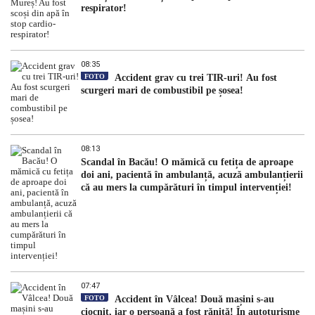
respirator!
08:35
FOTO
Accident grav cu trei TIR-uri! Au fost
scurgeri mari de combustibil pe șosea!
08:13
Scandal în Bacău! O mămică cu fetița de aproape
doi ani, pacientă în ambulanță, acuză ambulanțierii
că au mers la cumpărături în timpul intervenției!
07:47
FOTO
Accident în Vâlcea! Două mașini s-au
ciocnit, iar o persoană a fost rănită! În autoturisme