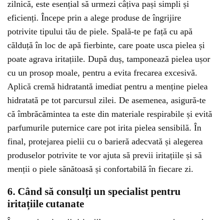
zilnică, este esențial să urmezi câțiva pași simpli și
eficienți. Începe prin a alege produse de îngrijire
potrivite tipului tău de piele. Spală-te pe față cu apă
călduță în loc de apă fierbinte, care poate usca pielea și
poate agrava iritațiile. După duș, tamponează pielea ușor
cu un prosop moale, pentru a evita frecarea excesivă.
Aplică cremă hidratantă imediat pentru a menține pielea
hidratată pe tot parcursul zilei. De asemenea, asigură-te
că îmbrăcămintea ta este din materiale respirabile și evită
parfumurile puternice care pot irita pielea sensibilă. În
final, protejarea pielii cu o barieră adecvată și alegerea
produselor potrivite te vor ajuta să previi iritațiile și să
menții o piele sănătoasă și confortabilă în fiecare zi.
6. Când să consulți un specialist pentru
iritațiile cutanate