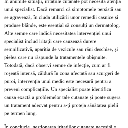
În anumite situații, iritațiile cutanate pot necesita atenția
unui specialist. Dacă remarci că simptomele persistă sau
se agravează, în ciuda utilizării unor remedii casnice și
produse blânde, este esențial să consulți un dermatolog.
Alte semne care indică necesitatea intervenției unui
specialist includ iritații care cauzează durere
semnificativă, apariția de vezicule sau răni deschise, și
pielea care nu răspunde la tratamentele obișnuite.
Totodată, dacă observi semne de infecție, cum ar fi
roșeață intensă, căldură în zona afectată sau scurgeri de
puroi, intervenția unui medic este necesară pentru a
preveni complicațiile. Un specialist poate identifica
cauza exactă a problemelor tale cutanate și poate sugera
un tratament adecvat pentru a-ți proteja sănătatea pielii
pe termen lung.
În concluzie, gestionarea iritațiilor cutanate necesită o