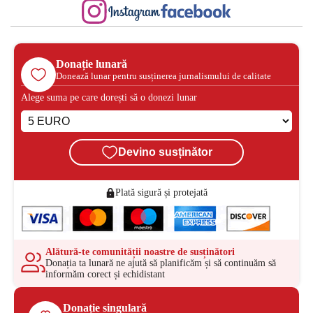
Donație lunară
Donează lunar pentru susținerea jurnalismului de calitate
Alege suma pe care dorești să o donezi lunar
Devino susținător
Plată sigură și protejată
Alătură-te comunității noastre de susținători
Donația ta lunară ne ajută să planificăm și să continuăm să
informăm corect și echidistant
Donație singulară