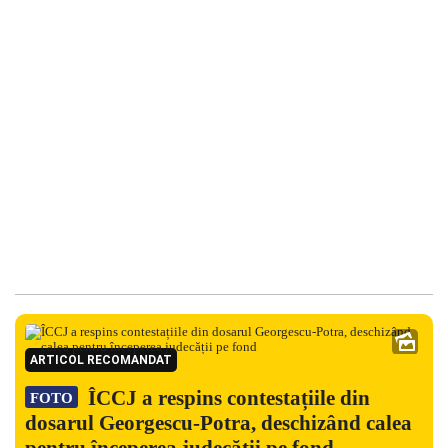
ARTICOL RECOMANDAT
ÎCCJ a respins contestațiile din
FOTO
dosarul Georgescu-Potra, deschizând calea
pentru începerea judecății pe fond