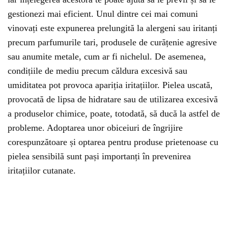
gestionezi mai eficient. Unul dintre cei mai comuni
vinovați este expunerea prelungită la alergeni sau iritanți
precum parfumurile tari, produsele de curățenie agresive
sau anumite metale, cum ar fi nichelul. De asemenea,
condițiile de mediu precum căldura excesivă sau
umiditatea pot provoca apariția iritațiilor. Pielea uscată,
provocată de lipsa de hidratare sau de utilizarea excesivă
a produselor chimice, poate, totodată, să ducă la astfel de
probleme. Adoptarea unor obiceiuri de îngrijire
corespunzătoare și optarea pentru produse prietenoase cu
pielea sensibilă sunt pași importanți în prevenirea
iritațiilor cutanate.