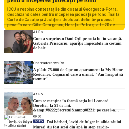
ÎCCJ a respins contestațiile din dosarul Georgescu-Potra,
deschizând calea pentru începerea judecății pe fond. Înalta
Curte de Casație și Justiție a deblocat definitiv procesul
penal în care Călin Georgescu, Horațiu Potra și alte 20 de
persoane sunt acuzați de acțiuni îndreptate împotriva
A1.ro
ordinii constituționale. În ședința din camera preliminară,
Cum a surprins-o Dani Oțil pe soția lui în vacanță.
judecătorii de la instanța supremă au […]
Gabriela Prisăcariu, apariție impecabilă în costum
de baie
Observatornews.ro
A plătit 75.000 de € pe un apartament la My Home
Residence. Coşmarul care a urmat: "Am început să
tremur"
As.ro
Cum se menţine în formă soţia lui Leonard
Doroftei, la 51 de ani.
&amp;#8222;Secretul&amp;#8221; pe care l-a
dezvăluit
09:50
FOTO
Doi bărbați, loviți de fulger în albia râului
Mureș! Au fost scoși din apă în stop cardio-