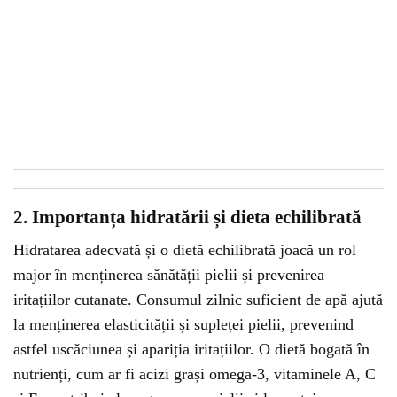
2. Importanța hidratării și dieta echilibrată
Hidratarea adecvată și o dietă echilibrată joacă un rol
major în menținerea sănătății pielii și prevenirea
iritațiilor cutanate. Consumul zilnic suficient de apă ajută
la menținerea elasticității și supleței pielii, prevenind
astfel uscăciunea și apariția iritațiilor. O dietă bogată în
nutrienți, cum ar fi acizi grași omega-3, vitaminele A, C