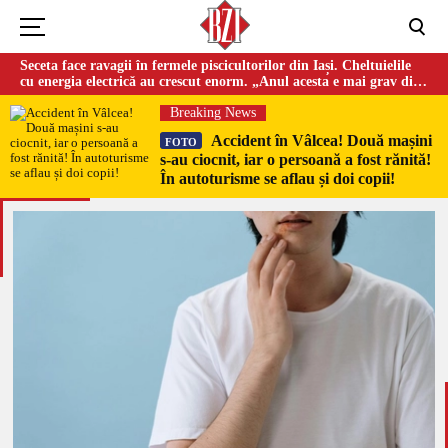
Seceta face ravagii în fermele piscicultorilor din Iași. Cheltuielile
cu energia electrică au crescut enorm. „Anul acesta e mai grav din
cauza temperaturilor foarte mari”
Breaking News
Accident în Vâlcea! Două mașini
FOTO
s-au ciocnit, iar o persoană a fost rănită!
În autoturisme se aflau și doi copii!