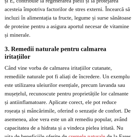
și E, contribuie la regenerarea pielii și la protejarea
acesteia împotriva factorilor de stres externi. Încearcă să
incluzi în alimentația ta fructe, legume și surse sănătoase
de proteine pentru a asigura aportul necesar de vitamine
și minerale.
3. Remedii naturale pentru calmarea
iritațiilor
Când vine vorba de calmarea iritațiilor cutanate,
remediile naturale pot fi aliați de încredere. Un exemplu
este utilizarea uleiurilor esențiale, precum lavanda sau
mușețelul, recunoscute pentru proprietățile lor calmante
și antiinflamatoare. Aplicate corect, ele pot reduce
roșeața și mâncărimile, oferind o senzație de confort. De
asemenea, aloe vera este un alt remediu popular, având
capacitatea de a hidrata și a vindeca pielea iritată. Nu
uita de beneficiile oferite de
cremele naturale
de la Fares,