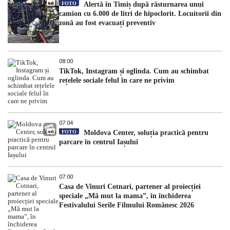
FOTO
Alertă în Timiș după răsturnarea unui
camion cu 6.000 de litri de hipoclorit. Locuitorii din
zonă au fost evacuați preventiv
08:00
TikTok, Instagram și oglinda. Cum au schimbat
rețelele sociale felul în care ne privim
07:04
FOTO
Moldova Center, soluția practică pentru
parcare în centrul Iașului
07:00
Casa de Vinuri Cotnari, partener al proiecției
speciale „Mă mut la mama”, în închiderea
Festivalului Serile Filmului Românesc 2026