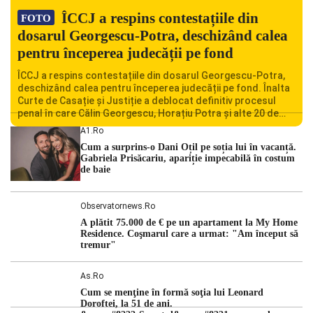
ÎCCJ a respins contestațiile din
FOTO
dosarul Georgescu-Potra, deschizând calea
pentru începerea judecății pe fond
ÎCCJ a respins contestațiile din dosarul Georgescu-Potra,
deschizând calea pentru începerea judecății pe fond. Înalta
Curte de Casație și Justiție a deblocat definitiv procesul
penal în care Călin Georgescu, Horațiu Potra și alte 20 de
persoane sunt acuzați de acțiuni îndreptate împotriva
A1.ro
ordinii constituționale. În ședința din camera preliminară,
Cum a surprins-o Dani Oțil pe soția lui în vacanță.
judecătorii de la instanța supremă au […]
Gabriela Prisăcariu, apariție impecabilă în costum
de baie
Observatornews.ro
A plătit 75.000 de € pe un apartament la My Home
Residence. Coşmarul care a urmat: "Am început să
tremur"
As.ro
Cum se menţine în formă soţia lui Leonard
Doroftei, la 51 de ani.