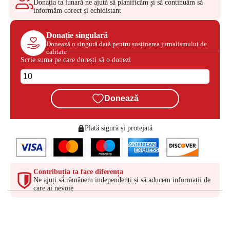
Donația ta lunară ne ajută să planificăm și să continuăm să
informăm corect și echidistant
Donație singulară
Donează o singură dată pentru susținerea jurnalismului de
calitate
Scrie suma pe care dorești să o donezi
Donează
Plată sigură și protejată
Contribuția ta face diferența
Ne ajuți să rămânem independenți și să aducem informații de
care ai nevoie