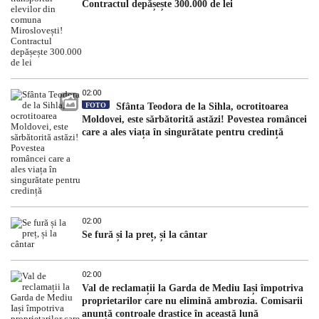
Contractul depășește 300.000 de lei
02:00
FOTO
Sfânta Teodora de la Sihla, ocrotitoarea
Moldovei, este sărbătorită astăzi! Povestea româncei
care a ales viața în singurătate pentru credință
02:00
Se fură și la preț, și la cântar
02:00
Val de reclamații la Garda de Mediu Iași împotriva
proprietarilor care nu elimină ambrozia. Comisarii
anunță controale drastice în această lună