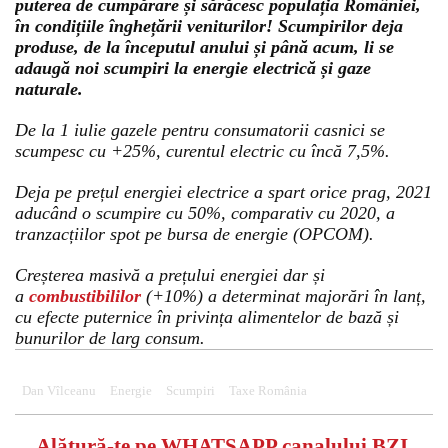
puterea de cumpărare și sărăcesc populația României,
în condițiile înghețării veniturilor! Scumpirilor deja
produse, de la începutul anului și până acum, li se
adaugă noi scumpiri la energie electrică și gaze
naturale.
De la 1 iulie gazele pentru consumatorii casnici se
scumpesc cu +25%, curentul electric cu încă 7,5%.
Deja pe prețul energiei electrice a spart orice prag, 2021
aducând o scumpire cu 50%, comparativ cu 2020, a
tranzacțiilor spot pe bursa de energie (OPCOM).
Creșterea masivă a prețului energiei dar și
a
combustibililor
(+10%) a determinat majorări în lanț,
cu efecte puternice în privința alimentelor de bază și
bunurilor de larg consum.
Dan Vîlceanu
Energie
Scumpiri
Taxe România
Alătură-te pe
WHATSAPP
canalului BZI,