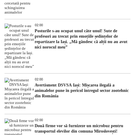
02:00
Posturile s-au ocupat unul câte unul! Sute de
profesori au trecut prin emoțiile ședințelor de
repartizare la Iași. „Mă gândesc că alții nu au avut
nici norocul meu”
02:00
Avertisment DSVSA Iași: Mișcarea ilegală a
animalelor pune în pericol întregul sector zootehnic
din România
02:00
Două firme vor să furnizeze un microbuz pentru
transportul elevilor din comuna Miroslovești!