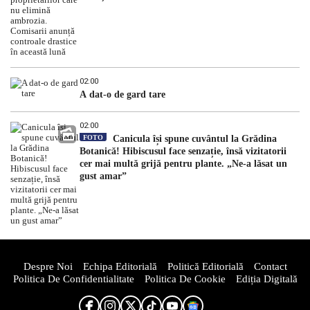
02:00
A dat-o de gard tare
02:00
FOTO
Canicula își spune cuvântul la Grădina
Botanică! Hibiscusul face senzație, însă vizitatorii
cer mai multă grijă pentru plante. „Ne-a lăsat un
gust amar”
Despre Noi
Echipa Editorială
Politică Editorială
Contact
Politica De Confidentialitate
Politica De Cookie
Ediția Digitală