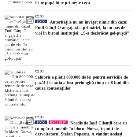
Cine pupă bine primește ceva
02:00
FOTO
Autoritățile nu au învățat nimic din cazul
Emil Gânj! O angajată a primăriei, la un pas de
viol în biroul instituției: „S-a dezbrăcat gol-pușcă”
02:00
Salubris a plătit 800.000 de lei pentru serviciile de
pază! Licitația a fost prelungită timp de 8 luni din
cauza contestațiilor
02:00
FOTO
EXCLUSIV
Nordis de Iași! Clienții care au
cumpărat imobile în blocul Nueva, țepuiți de
dezvoltatorul Ștefan Popescu. A vândut același