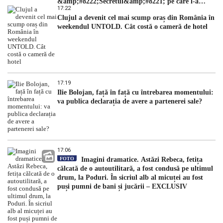
&amp;#8222;Secretul&amp;#8221; pe care l-a
17:22
dezvăluit
Clujul a devenit cel mai scump oraș din România în
weekendul UNTOLD. Cât costă o cameră de hotel
17:19
Ilie Bolojan, față în față cu întrebarea momentului:
va publica declarația de avere a partenerei sale?
17:06
FOTO
Imagini dramatice. Astăzi Rebeca, fetița
călcată de o autoutilitară, a fost condusă pe ultimul
drum, la Poduri. În sicriul alb al micuței au fost
puși pumni de bani și jucării – EXCLUSIV