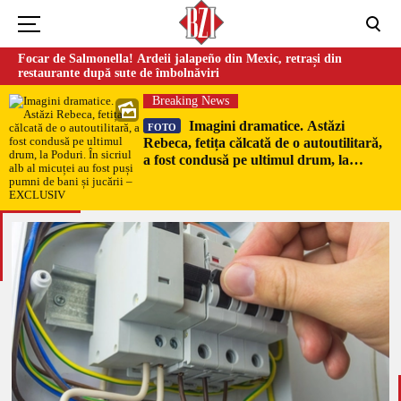
Focar de Salmonella! Ardeii jalapeño din Mexic, retrași din
restaurante după sute de îmbolnăviri
Breaking News
Imagini dramatice. Astăzi
FOTO
Rebeca, fetița călcată de o autoutilitară,
a fost condusă pe ultimul drum, la
Poduri. În sicriul alb al micuței au fost
puși pumni de bani și jucării –
EXCLUSIV