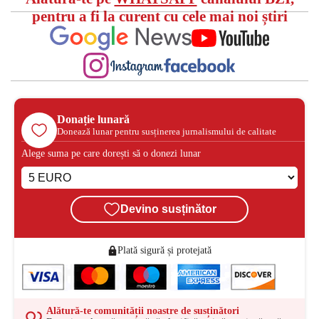
pentru a fi la curent cu cele mai noi știri
Donație lunară
Donează lunar pentru susținerea jurnalismului de calitate
Alege suma pe care dorești să o donezi lunar
Devino susținător
Plată sigură și protejată
Alătură-te comunității noastre de susținători