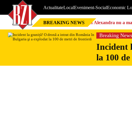
Actualitate
Local
Eveniment-Social
Economic Lo
BREAKING NEWS
Nici Alexandra nu a mai 
Breaking New
Incident 
la 100 de