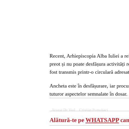
Recent, Arhiepiscopia Alba Iuliei a re
preot și nu poate desfășura activităț
fost transmis printr-o circulară adres
Ancheta este în desfășurare, iar procu
tuturor aspectelor semnalate în dosar.
Acuzat De Viol
Cristian Pomohaci
Alătură-te pe
WHATSAPP
can