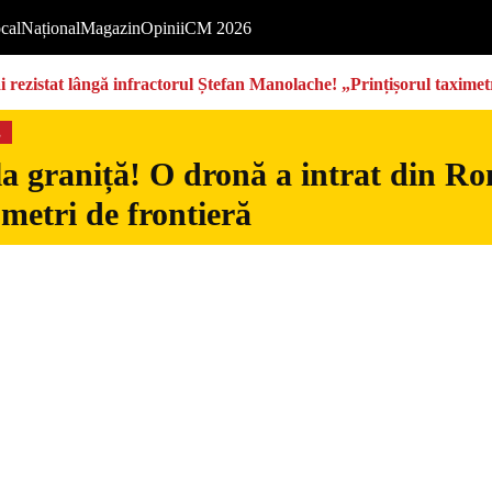
cal
Național
Magazin
Opinii
CM 2026
rezistat lângă infractorul Ștefan Manolache! „Prințișorul taximetri
s
la graniță! O dronă a intrat din Ro
 metri de frontieră