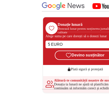
Donație lunară
Donează lunar pentru susținerea jurnal
calitate
Alege suma pe care dorești să o donezi lunar
Devino susținător
Plată sigură și protejată
Alătură-te comunității noastre de sus
Donația ta lunară ne ajută să planificăm 
continuăm să informăm corect și echidis