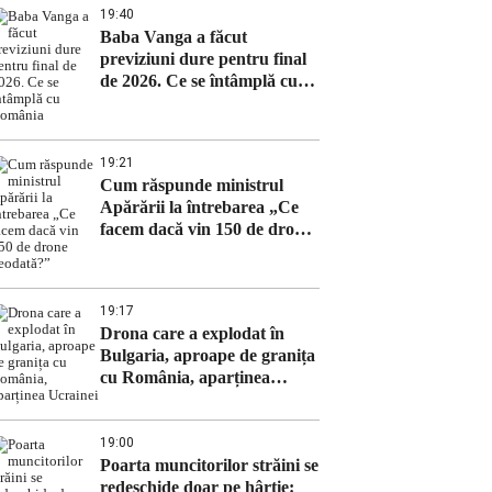
19:40
Baba Vanga a făcut
previziuni dure pentru final
de 2026. Ce se întâmplă cu
România
19:21
Cum răspunde ministrul
Apărării la întrebarea „Ce
facem dacă vin 150 de drone
deodată?”
19:17
Drona care a explodat în
Bulgaria, aproape de granița
cu România, aparținea
Ucrainei
19:00
Poarta muncitorilor străini se
redeschide doar pe hârtie: