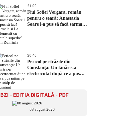
21:00
Fiul Sofiei Vergara, român
pentru o seară: Anastasia
Soare l-a pus să facă sarmale
și l-a ademenit cu ‘fetele
superbe’ din România
20:40
Pericol pe străzile din
Constanţa: Un tânăr s-a
electrocutat după ce a pus
mâna pe un stâlp de iluminat
BZI - EDITIA DIGITALĂ - PDF
08 august 2026