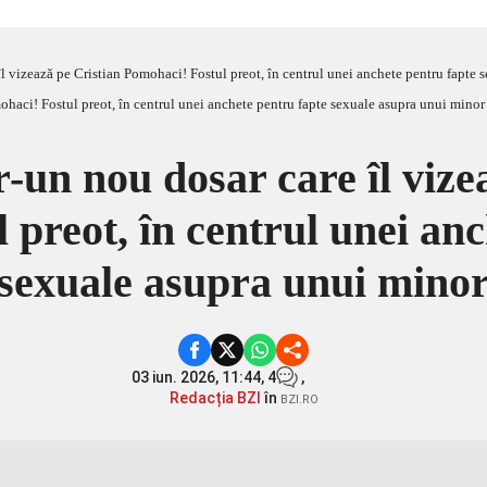
îl vizează pe Cristian Pomohaci! Fostul preot, în centrul unei anchete pentru fapte
r-un nou dosar care îl vize
 preot, în centrul unei anc
sexuale asupra unui mino
03 iun. 2026, 11:44,
4
,
Redacția BZI
în
BZI.RO