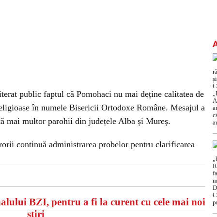
iterat public faptul că Pomohaci nu mai deține calitatea de
i religioase în numele Bisericii Ortodoxe Române. Mesajul a
ată mai multor parohii din județele Alba și Mureș.
rorii continuă administrarea probelor pentru clarificarea
alului BZI, pentru a fi la curent cu cele mai noi
știri