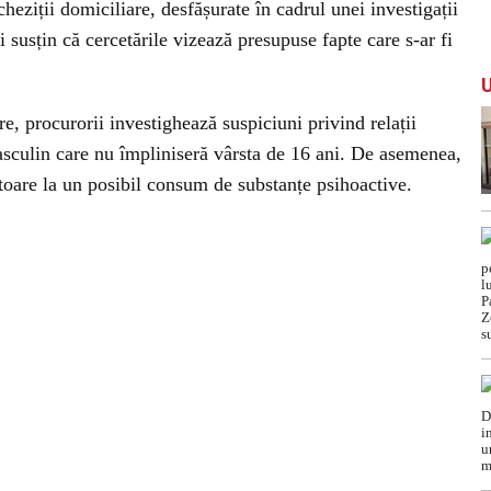
cheziții domiciliare, desfășurate în cadrul unei investigații
i susțin că cercetările vizează presupuse fapte care s-ar fi
are, procurorii investighează suspiciuni privind relații
sculin care nu împliniseră vârsta de 16 ani. De asemenea,
ritoare la un posibil consum de substanțe psihoactive.