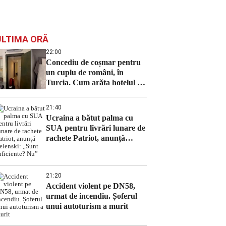
ULTIMA ORĂ
22:00
Concediu de coșmar pentru
un cuplu de români, în
Turcia. Cum arăta hotelul de
5 stele din Antalya în care au
fost cazați
21:40
Ucraina a bătut palma cu
SUA pentru livrări lunare de
rachete Patriot, anunță
Zelenski: „Sunt suficiente?
Nu”
21:20
Accident violent pe DN58,
urmat de incendiu. Șoferul
unui autoturism a murit