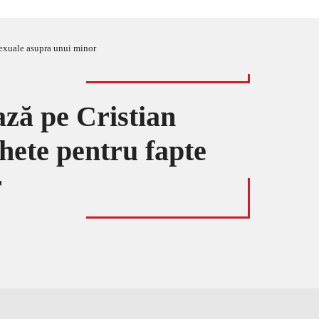
 sexuale asupra unui minor
ază pe Cristian
hete pentru fapte
r