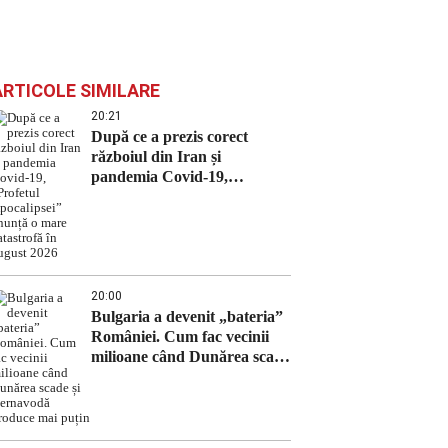
ARTICOLE SIMILARE
20:21
După ce a prezis corect
războiul din Iran și
pandemia Covid-19,
„Profetul Apocalipsei”
anunță o mare catastrofă în
august 2026
20:00
Bulgaria a devenit „bateria”
României. Cum fac vecinii
milioane când Dunărea scade
și Cernavodă produce mai
puțin