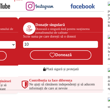
Donație singulară
ismului de
Donează o singură dată pentru susținerea
jurnalismului de calitate
Scrie suma pe care dorești să o donezi
Donează
Plată sigură și protejată
Contribuția ta face diferența
ținători
Ne ajuți să rămânem independenți și să aducem
și să
informații de care ai nevoie
tant