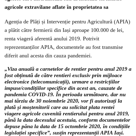
agricole extravilane aflate în proprietatea sa
Agenția de Plăți și Intervenție pentru Agricultură (APIA)
a plătit către fermierii din Iași aproape 100.000 de lei,
renta viageră aferentă anului 2019. Potrivit
reprezentanților APIA, documentele au fost transmise
diferit anul acesta din cauza pandemiei.
„Viza anuală a carnetelor de rentier pentru anul 2019 a
fost obținută de către rentieri exclusiv prin mijloace
electronice (telecomunicații), urmare a restricțiilor
impuse/condițiilor specifice din acest an, cauzate de
pandemia COVID-19. În perioada următoare, dar nu
mai târziu de 30 noiembrie 2020, vor fi autorizați la
plată și moștenitorii care au solicitat plata rentei
viagere agricole cuvenită rentierului pentru anul 2019,
până la data decesului acestuia, conform documentelor
depuse pâna la data de 15 octombrie 2020, în condițiile
legislației specifice”, susțin reprezentanții APIA Iași.