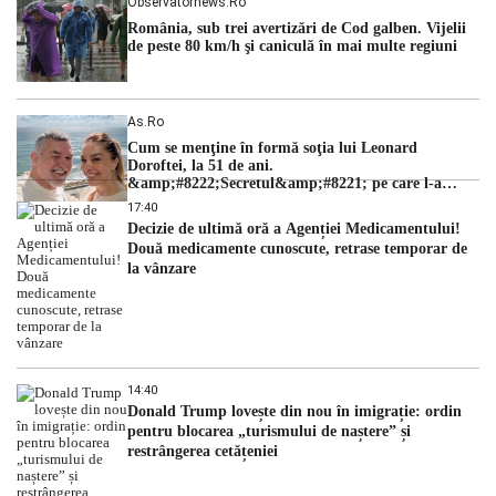
Observatornews.ro
România, sub trei avertizări de Cod galben. Vijelii
de peste 80 km/h şi caniculă în mai multe regiuni
As.ro
Cum se menţine în formă soţia lui Leonard
Doroftei, la 51 de ani.
&amp;#8222;Secretul&amp;#8221; pe care l-a
dezvăluit
17:40
Decizie de ultimă oră a Agenției Medicamentului!
Două medicamente cunoscute, retrase temporar de
la vânzare
14:40
Donald Trump lovește din nou în imigrație: ordin
pentru blocarea „turismului de naștere” și
restrângerea cetățeniei