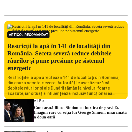
ARTICOL RECOMANDAT
Restricții la apă în 141 de localități din
România. Seceta severă reduce debitele
râurilor și pune presiune pe sistemul
energetic
Restricțiile la apă afectează 141 de localități din România,
din cauza secetei severe. Autoritățile avertizează că
debitele râurilor și ale Dunării rămân la niveluri foarte
scăzute, iar situația influențează inclusiv funcționarea
Centralei Nucleare de la Cernavodă. România se confruntă
A1.ro
cu una dintre cele mai dificile perioade din punct de vedere
Cum arată Ilinca Simion cu burtica de gravidă.
hidrologic din ultimii ani. Lipsa […]
Imagini rare cu soția lui George Simion, însărcinată
a doua oară