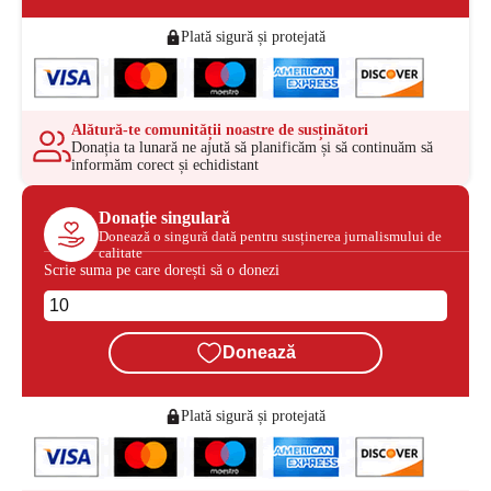
Plată sigură și protejată
Alătură-te comunității noastre de susținători
Donația ta lunară ne ajută să planificăm și să continuăm să
informăm corect și echidistant
Donație singulară
Donează o singură dată pentru susținerea jurnalismului de
calitate
Scrie suma pe care dorești să o donezi
Donează
Plată sigură și protejată