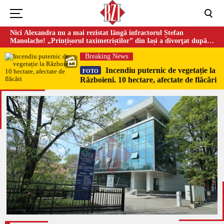
Nici Alexandra nu a mai rezistat lângă infractorul Ștefan
Manolache! „Prințișorul taximetriștilor” din Iași a divorţat după
doi ani de căsnicie
Breaking News
Incendiu puternic de vegetație la
FOTO
Războieni. 10 hectare, afectate de flăcări