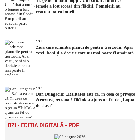
Tragedie în toiul nopții: Un bărbat a murit, o
femeie a fost scoasă din flăcări. Pompierii au
evacuat patru butelii
10:40
Ziua care schimbă planurile pentru trei zodii. Apar
vești, bani și o decizie care nu mai poate fi amânată
10:33
Dan Dungaciu: „Ralitatea este că, în ceea ce privește
#cenzura, rețeaua #TikTok a ajuns un fel de „Lupta
de clasă”
BZI - EDITIA DIGITALĂ - PDF