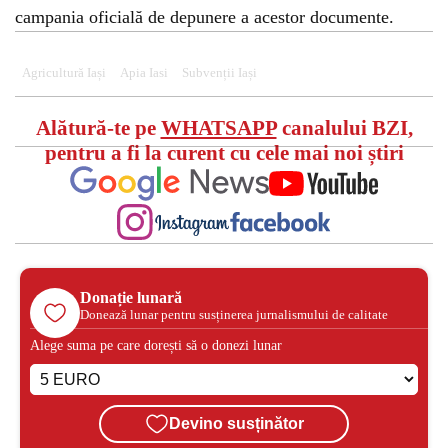
campania oficială de depunere a acestor documente.
Agricultură Iași
Apia Iasi
Subvenții Iași
Alătură-te pe
WHATSAPP
canalului BZI,
pentru a fi la curent cu cele mai noi știri
Donație lunară
Donează lunar pentru susținerea jurnalismului de calitate
Alege suma pe care dorești să o donezi lunar
Devino susținător