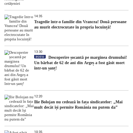
14:35
Tragedie într-o familie din Vrancea! Două persoane
au murit electrocutate în propria locuință!
13:30
FOTO
Descoperire șocantă pe marginea drumului!
Un bărbat de 62 de ani din Argeș a fost găsit mort
într-un șanț!
12:20
Ilie Bolojan nu cedează în fața sindicatelor: „Mai
mult decât își permite România nu putem da”
10:35