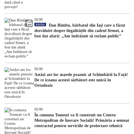
02:00
FOTO
Dan Rîmbu, bărbatul din Iași care a făcut
dezvăluiri despre ilegalitățile din cadrul firmei, a
fost dat afară: „Am îndrăznit să reclam public”
02:00
Astăzi are loc marele praznic al Schimbării la Față!
De ce icoana acestei sărbători este unică în
Ortodoxie
02:00
În comuna Tomești va fi construit un Centru
Metropolitan de Inovare Socială! Primăria a semnat
contractul pentru serviciile de proiectare tehnică