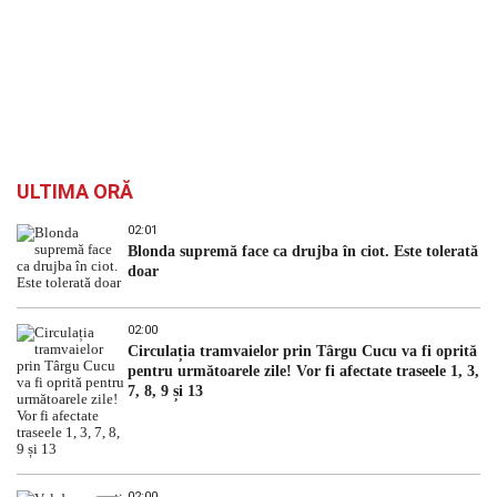
ULTIMA ORĂ
02:01
Blonda supremă face ca drujba în ciot. Este tolerată
doar
02:00
Circulația tramvaielor prin Târgu Cucu va fi oprită
pentru următoarele zile! Vor fi afectate traseele 1, 3,
7, 8, 9 și 13
02:00