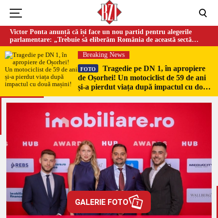
Victor Ponta anunță că își face un nou partid pentru alegerile
parlamentare: „Trebuie să eliberăm România de această sectă
globalistă”
Breaking News
Tragedie pe DN 1, în apropiere
FOTO
de Oșorhei! Un motociclist de 59 de ani
și-a pierdut viața după impactul cu două
mașini!
GALERIE FOTO
1