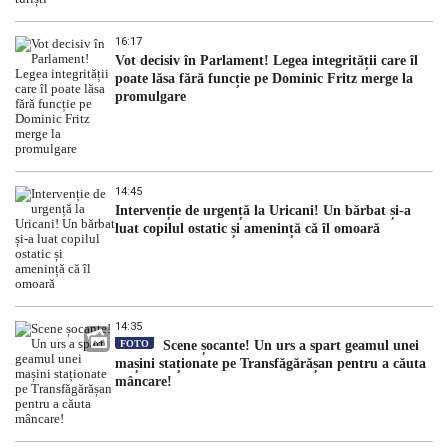
16:17
Vot decisiv în Parlament! Legea integrității care îl
poate lăsa fără funcție pe Dominic Fritz merge la
promulgare
14:45
Intervenție de urgență la Uricani! Un bărbat și-a
luat copilul ostatic și amenință că îl omoară
14:35
FOTO
Scene șocante! Un urs a spart geamul unei
mașini staționate pe Transfăgărășan pentru a căuta
mâncare!