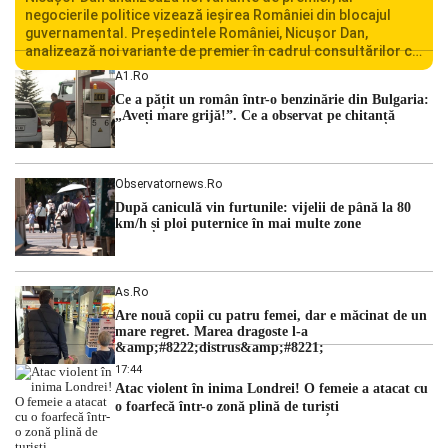
negocierile politice vizează ieșirea României din blocajul
guvernamental. Președintele României, Nicușor Dan,
analizează noi variante de premier în cadrul consultărilor cu
liderii politici. Ciprian Ciucu vorbește despre scenariul unui
A1.ro
guvern tehnocrat și despre posibilitatea a două cabinete
Ce a pățit un român într-o benzinărie din Bulgaria:
succesive. Nicușor Dan analizează noi variante de premier
„Aveți mare grijă!”. Ce a observat pe chitanță
România traversează […]
Observatornews.ro
După caniculă vin furtunile: vijelii de până la 80
km/h și ploi puternice în mai multe zone
As.ro
Are nouă copii cu patru femei, dar e măcinat de un
mare regret. Marea dragoste l-a
&amp;#8222;distrus&amp;#8221;
17:44
Atac violent în inima Londrei! O femeie a atacat cu
o foarfecă într-o zonă plină de turiști