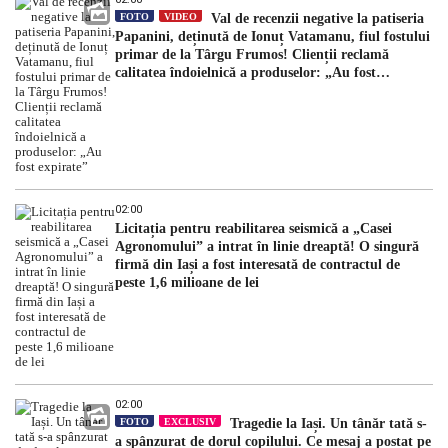
FOTO
VIDEO
Val de recenzii negative la patiseria
Papanini, deținută de Ionuț Vatamanu, fiul fostului
primar de la Târgu Frumos! Clienții reclamă
calitatea îndoielnică a produselor: „Au fost
expirate”
02:00
Licitația pentru reabilitarea seismică a „Casei
Agronomului” a intrat în linie dreaptă! O singură
firmă din Iași a fost interesată de contractul de
peste 1,6 milioane de lei
02:00
FOTO
EXCLUSIV
Tragedie la Iași. Un tânăr tată s-
a spânzurat de dorul copilului. Ce mesaj a postat pe