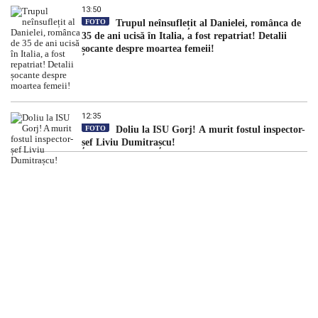
13:50
FOTO
Trupul neînsuflețit al Danielei, românca de
35 de ani ucisă în Italia, a fost repatriat! Detalii
șocante despre moartea femeii!
12:35
FOTO
Doliu la ISU Gorj! A murit fostul inspector-
șef Liviu Dumitrașcu!