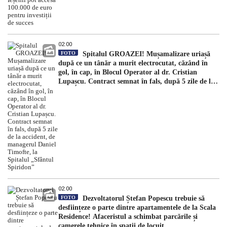
02:00
FOTO
Spitalul GROAZEI! Mușamalizare uriașă
după ce un tânăr a murit electrocutat, căzând în
gol, în cap, în Blocul Operator al dr. Cristian
Lupașcu. Contract semnat în fals, după 5 zile de la
accident, de managerul Daniel Timofte, la Spitalul
„Sfântul Spiridon”
02:00
FOTO
Dezvoltatorul Ștefan Popescu trebuie să
desființeze o parte dintre apartamentele de la Scala
Residence! Afaceristul a schimbat parcările și
camerele tehnice în spații de locuit