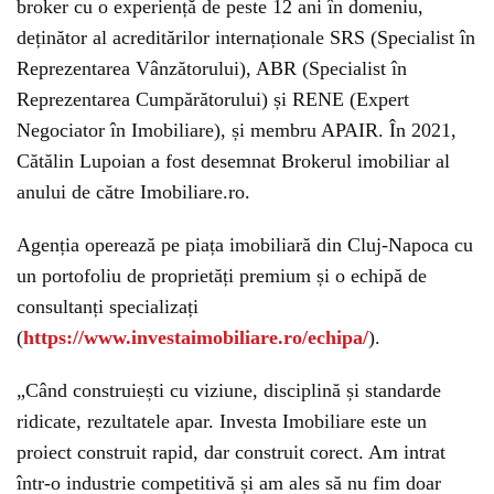
broker cu o experiență de peste 12 ani în domeniu,
deținător al acreditărilor internaționale SRS (Specialist în
Reprezentarea Vânzătorului), ABR (Specialist în
Reprezentarea Cumpărătorului) și RENE (Expert
Negociator în Imobiliare), și membru APAIR. În 2021,
Cătălin Lupoian a fost desemnat Brokerul imobiliar al
anului de către Imobiliare.ro.
Agenția operează pe piața imobiliară din Cluj-Napoca cu
un portofoliu de proprietăți premium și o echipă de
consultanți specializați
(
https://www.investaimobiliare.ro/echipa/
).
„Când construiești cu viziune, disciplină și standarde
ridicate, rezultatele apar. Investa Imobiliare este un
proiect construit rapid, dar construit corect. Am intrat
într-o industrie competitivă și am ales să nu fim doar