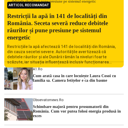
ARTICOL RECOMANDAT
Restricții la apă în 141 de localități din
România. Seceta severă reduce debitele
râurilor și pune presiune pe sistemul
energetic
Restricțiile la apă afectează 141 de localități din România,
din cauza secetei severe. Autoritățile avertizează că
debitele râurilor și ale Dunării rămân la niveluri foarte
scăzute, iar situația influențează inclusiv funcționarea
Centralei Nucleare de la Cernavodă. România se confruntă
A1.ro
cu una dintre cele mai dificile perioade din punct de vedere
Cum arată casa în care locuiește Laura Cosoi cu
hidrologic din ultimii ani. Lipsa […]
familia sa. Camera fetițelor e ca din basme
Observatornews.ro
Schimbare majoră pentru prosumatorii din
România. Cum vor putea folosi energia produsă în
exces