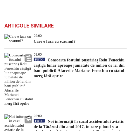
ARTICOLE SIMILARE
02:00
Care e faza cu scaunul?
02:00
FOTO
Consoarta fostului pușcăriaș Relu Fenechiu
câștigă lunar aproape jumătate de milion de lei din
bani publici! Afacerile Marianei Fenechiu cu statul
merg fără oprire
02:00
FOTO
Noi informații în cazul accidentului aviatic
de la Tătăruși din anul 2017, în care pilotul și-a