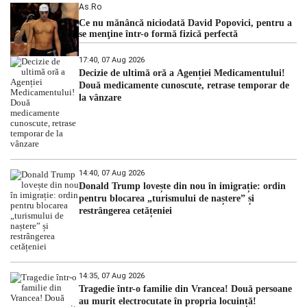
As.ro
Ce nu mănâncă niciodată David Popovici, pentru a
se menţine într-o formă fizică perfectă
17:40, 07 Aug 2026
Decizie de ultimă oră a Agenției Medicamentului!
Două medicamente cunoscute, retrase temporar de
la vânzare
14:40, 07 Aug 2026
Donald Trump lovește din nou în imigrație: ordin
pentru blocarea „turismului de naștere” și
restrângerea cetățeniei
14:35, 07 Aug 2026
Tragedie într-o familie din Vrancea! Două persoane
au murit electrocutate în propria locuință!