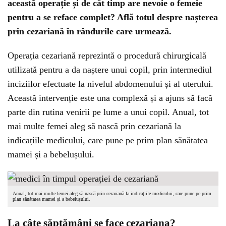
această operație și de cât timp are nevoie o femeie
pentru a se reface complet? Află totul despre nașterea
prin cezariană în rândurile care urmează.
Operația cezariană reprezintă o procedură chirurgicală
utilizată pentru a da naștere unui copil, prin intermediul
inciziilor efectuate la nivelul abdomenului și al uterului.
Această intervenție este una complexă și a ajuns să facă
parte din rutina venirii pe lume a unui copil. Anual, tot
mai multe femei aleg să nască prin cezariană la
indicațiile medicului, care pune pe prim plan sănătatea
mamei și a bebelușului.
Anual, tot mai multe femei aleg să nască prin cezariană la indicațiile medicului, care pune pe prim
plan sănătatea mamei și a bebelușului.
La câte săptămâni se face cezariana?