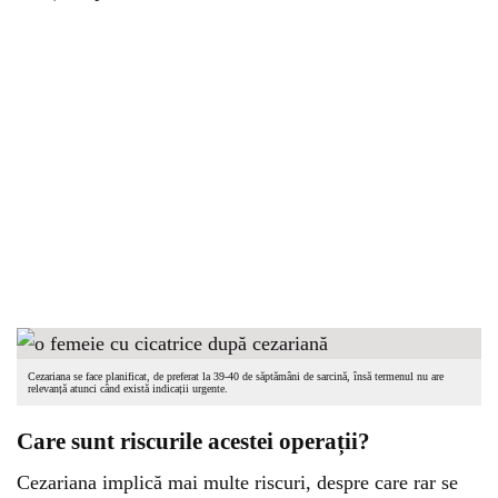
Cezariana se face planificat, de preferat la 39-40 de săptămâni de sarcină, însă termenul nu are
relevanță atunci când există indicații urgente.
Care sunt riscurile acestei operații?
Cezariana implică mai multe riscuri, despre care rar se