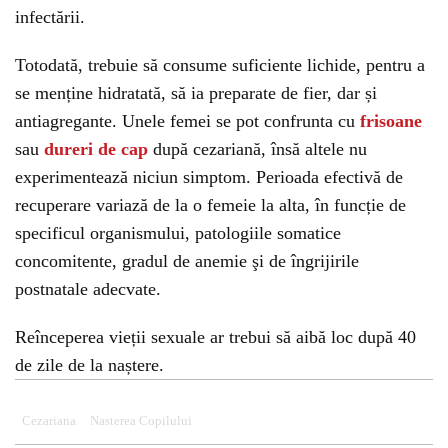
infectării.
Totodată, trebuie să consume suficiente lichide, pentru a
se menține hidratată, să ia preparate de fier, dar și
antiagregante. Unele femei se pot confrunta cu
frisoane
sau
dureri de cap
după cezariană, însă altele nu
experimentează niciun simptom. Perioada efectivă de
recuperare variază de la o femeie la alta, în funcție de
specificul organismului, patologiile somatice
concomitente, gradul de anemie şi de îngrijirile
postnatale adecvate.
Reînceperea vieții sexuale ar trebui să aibă loc după 40
de zile de la naștere.
Cezariana
Nasterea Copilului