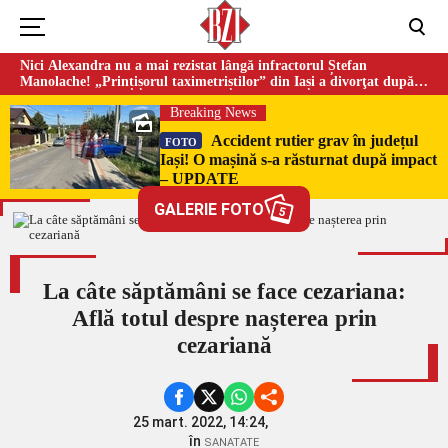
Nici Alexandra nu a mai rezistat lângă infractorul Ștefan
Manolache! „Prințișorul taximetriștilor” din Iași a divorţat după
doi ani de căsnicie
Breaking News
Accident rutier grav în județul
FOTO
Iași! O mașină s-a răsturnat după impact
– UPDATE
GALERIE FOTO
5
La câte săptămâni se face cezariana:
Află totul despre nașterea prin
cezariană
25 mart. 2022, 14:24,
în
SANATATE