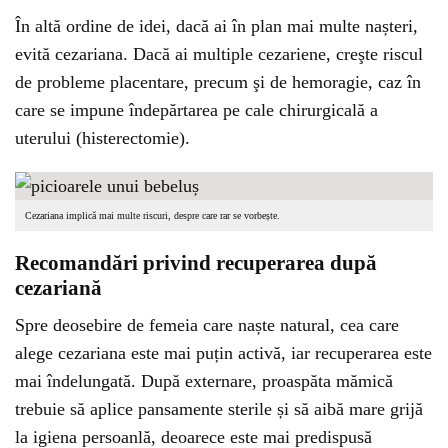
În altă ordine de idei, dacă ai în plan mai multe nașteri,
evită cezariana. Dacă ai multiple cezariene, creşte riscul
de probleme placentare, precum şi de hemoragie, caz în
care se impune îndepărtarea pe cale chirurgicală a
uterului (histerectomie).
Cezariana implică mai multe riscuri, despre care rar se vorbește.
Recomandări privind recuperarea după
cezariană
Spre deosebire de femeia care naște natural, cea care
alege cezariana este mai puțin activă, iar recuperarea este
mai îndelungată. După externare, proaspăta mămică
trebuie să aplice pansamente sterile și să aibă mare grijă
la igiena persoanlă, deoarece este mai predispusă