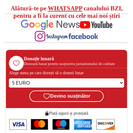
Alătură-te pe
WHATSAPP
canalului BZI,
pentru a fi la curent cu cele mai noi știri
Donație lunară
Donează lunar pentru susținerea jurnalismului de calitate
Alege suma pe care dorești să o donezi lunar
Devino susținător
Plată sigură și protejată