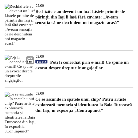
02:00
Rechizitele au devenit un lux! Listele primite de
părinții din Iași îi lasă fără cuvinte: „Aveam
senzația că ne deschidem noi magazin acasă”
02:00
FOTO
Poți fi concediat prin e-mail! Ce spune un
avocat despre drepturile angajaților
02:00
Ce se ascunde în spatele unui chip? Patru artiste
explorează memoria și identitatea la Baia Turcească
din Iași, în expoziția „Contrapunct”