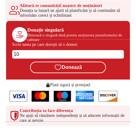
Alătură-te comunității noastre de susținători
Donația ta lunară ne ajută să planificăm și să continuăm să
informăm corect și echidistant
Donație singulară
Donează o singură dată pentru susținerea jurnalismului de
calitate
Scrie suma pe care dorești să o donezi
Donează
Plată sigură și protejată
Contribuția ta face diferența
Ne ajuți să rămânem independenți și să aducem informații de
care ai nevoie