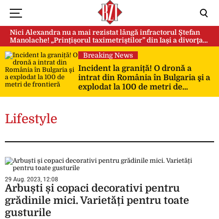
Nici Alexandra nu a mai rezistat lângă infractorul Ștefan
Manolache! „Prințișorul taximetriștilor” din Iași a divorţat
după doi ani de căsnicie
Breaking News
Incident la graniță! O dronă a
intrat din România în Bulgaria şi a
explodat la 100 de metri de
frontieră
Lifestyle
29 Aug. 2023, 12:08
Arbuști și copaci decorativi pentru
grădinile mici. Varietăți pentru toate
gusturile