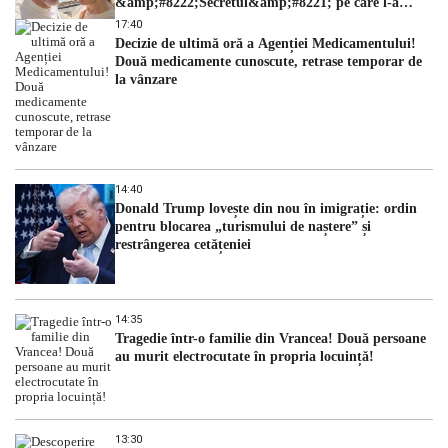
&amp;#8222;Secretul&amp;#8221; pe care l-a
dezvăluit
17:40
Decizie de ultimă oră a Agenției Medicamentului!
Două medicamente cunoscute, retrase temporar de
la vânzare
14:40
Donald Trump lovește din nou în imigrație: ordin
pentru blocarea „turismului de naștere” și
restrângerea cetățeniei
14:35
Tragedie într-o familie din Vrancea! Două persoane
au murit electrocutate în propria locuință!
13:30