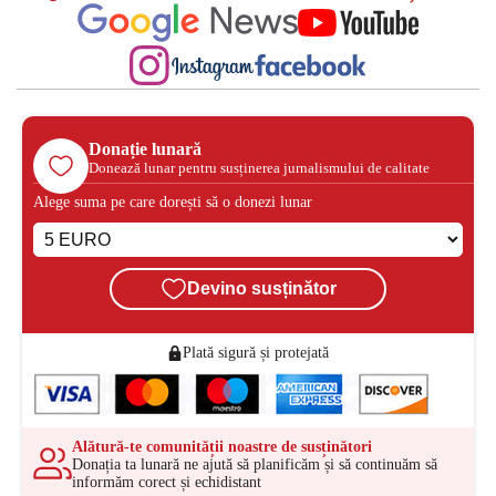
Donație lunară
Donează lunar pentru susținerea jurnalismului de calitate
Alege suma pe care dorești să o donezi lunar
Devino susținător
Plată sigură și protejată
Alătură-te comunității noastre de susținători
Donația ta lunară ne ajută să planificăm și să continuăm să
informăm corect și echidistant