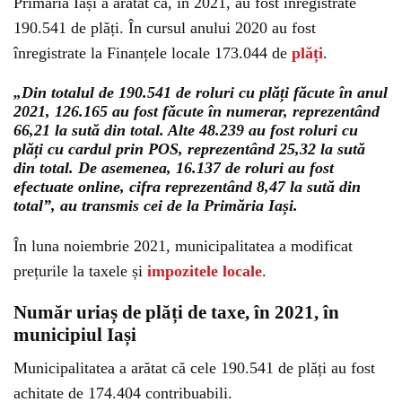
Primăria Iași a arătat că, în 2021, au fost înregistrate
190.541 de plăți. În cursul anului 2020 au fost
înregistrate la Finanțele locale 173.044 de
plăți
.
„Din totalul de 190.541 de roluri cu plăți făcute în anul
2021, 126.165 au fost făcute în numerar, reprezentând
66,21 la sută din total. Alte 48.239 au fost roluri cu
plăți cu cardul prin POS, reprezentând 25,32 la sută
din total. De asemenea, 16.137 de roluri au fost
efectuate online, cifra reprezentând 8,47 la sută din
total”, au transmis cei de la Primăria Iași.
În luna noiembrie 2021, municipalitatea a modificat
prețurile la taxele și
impozitele locale
.
Număr uriaș de plăți de taxe, în 2021, în
municipiul Iași
Municipalitatea a arătat că cele 190.541 de plăți au fost
achitate de 174.404 contribuabili.