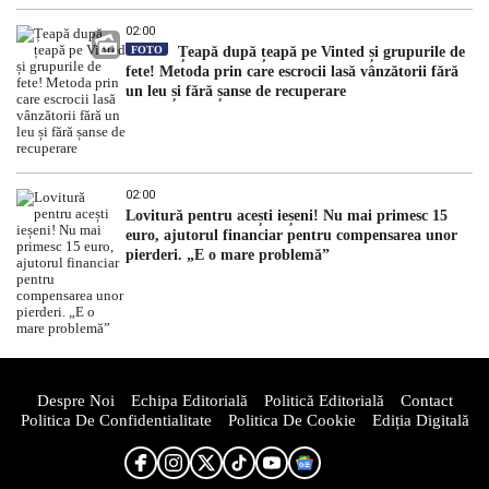
02:00
FOTO
Țeapă după țeapă pe Vinted și grupurile de
fete! Metoda prin care escrocii lasă vânzătorii fără
un leu și fără șanse de recuperare
02:00
Lovitură pentru acești ieșeni! Nu mai primesc 15
euro, ajutorul financiar pentru compensarea unor
pierderi. „E o mare problemă”
Despre Noi
Echipa Editorială
Politică Editorială
Contact
Politica De Confidentialitate
Politica De Cookie
Ediția Digitală