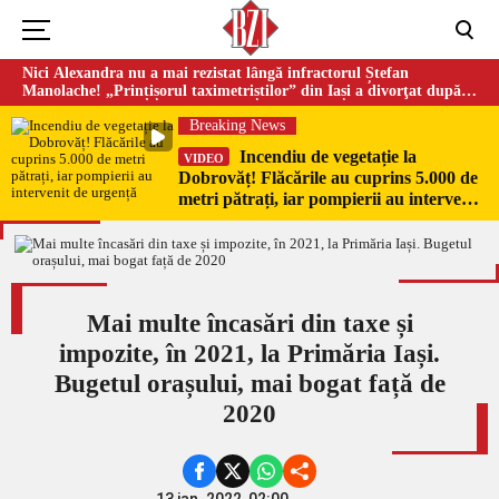
Nici Alexandra nu a mai rezistat lângă infractorul Ștefan
Manolache! „Prințișorul taximetriștilor” din Iași a divorţat după
doi ani de căsnicie
Breaking News
Incendiu de vegetație la
VIDEO
Dobrovăț! Flăcările au cuprins 5.000 de
metri pătrați, iar pompierii au intervenit
de urgență
Mai multe încasări din taxe și
impozite, în 2021, la Primăria Iași.
Bugetul orașului, mai bogat față de
2020