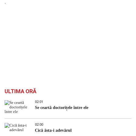
`
ULTIMA ORĂ
02:01
Se ceartă doctorițele între ele
02:00
Cică ăsta-i adevărul