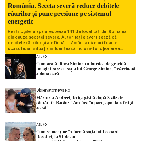
România. Seceta severă reduce debitele
râurilor și pune presiune pe sistemul
energetic
Restricțiile la apă afectează 141 de localități din România,
din cauza secetei severe. Autoritățile avertizează că
debitele râurilor și ale Dunării rămân la niveluri foarte
scăzute, iar situația influențează inclusiv funcționarea
Centralei Nucleare de la Cernavodă. România se confruntă
A1.ro
cu una dintre cele mai dificile perioade din punct de vedere
Cum arată Ilinca Simion cu burtica de gravidă.
hidrologic din ultimii ani. Lipsa […]
Imagini rare cu soția lui George Simion, însărcinată
a doua oară
Observatornews.ro
Mărturia Andreei, fetiţa găsită după 3 zile de
căutări în Bacău: "Am fost în parc, apoi la o fetiţă
acasă"
As.ro
Cum se menţine în formă soţia lui Leonard
Doroftei, la 51 de ani.