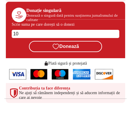
Donație singulară
Donează o singură dată pentru susținerea jurnalismului de
calitate
Scrie suma pe care dorești să o donezi
Donează
Plată sigură și protejată
Contribuția ta face diferența
Ne ajuți să rămânem independenți și să aducem informații de
care ai nevoie