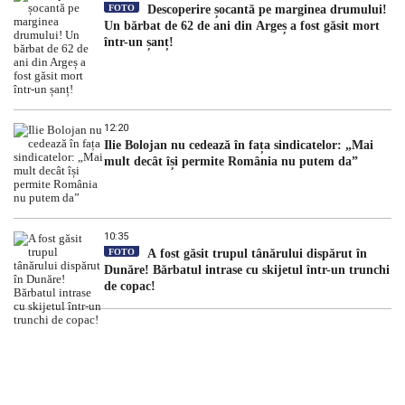
FOTO
Descoperire șocantă pe marginea drumului!
Un bărbat de 62 de ani din Argeș a fost găsit mort
într-un șanț!
12:20
Ilie Bolojan nu cedează în fața sindicatelor: „Mai
mult decât își permite România nu putem da”
10:35
FOTO
A fost găsit trupul tânărului dispărut în
Dunăre! Bărbatul intrase cu skijetul într-un trunchi
de copac!