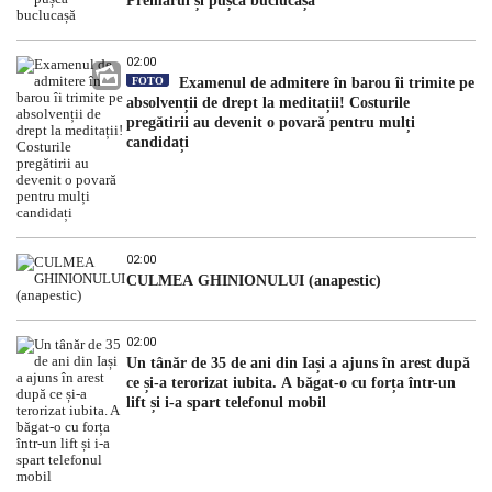
Premarul și pușca buclucașă
02:00
FOTO
Examenul de admitere în barou îi trimite pe
absolvenții de drept la meditații! Costurile
pregătirii au devenit o povară pentru mulți
candidați
02:00
CULMEA GHINIONULUI (anapestic)
02:00
Un tânăr de 35 de ani din Iași a ajuns în arest după
ce și-a terorizat iubita. A băgat-o cu forța într-un
lift și i-a spart telefonul mobil