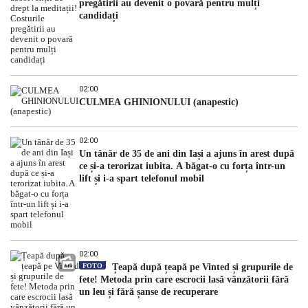
pregătirii au devenit o povară pentru mulți
candidați
02:00
CULMEA GHINIONULUI (anapestic)
02:00
Un tânăr de 35 de ani din Iași a ajuns în arest după
ce și-a terorizat iubita. A băgat-o cu forța într-un
lift și i-a spart telefonul mobil
02:00
FOTO
Țeapă după țeapă pe Vinted și grupurile de
fete! Metoda prin care escrocii lasă vânzătorii fără
un leu și fără șanse de recuperare