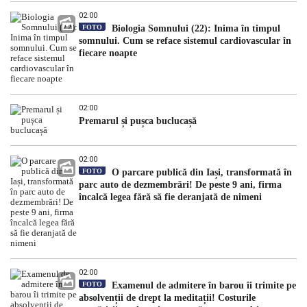
02:00
FOTO
Biologia Somnului (22): Inima în timpul
somnului. Cum se reface sistemul cardiovascular în
fiecare noapte
02:00
Premarul și pușca buclucașă
02:00
FOTO
O parcare publică din Iași, transformată în
parc auto de dezmembrări! De peste 9 ani, firma
încalcă legea fără să fie deranjată de nimeni
02:00
FOTO
Examenul de admitere în barou îi trimite pe
absolvenții de drept la meditații! Costurile