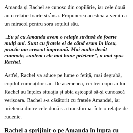
Amanda și Rachel se cunosc din copilărie, iar cele două
au o relație foarte strânsă. Propunerea acesteia a venit ca
un miracol pentru sora soțului său.
„Eu și cu Amanda avem o relație strânsă de foarte
mulți ani. Sunt cu fratele ei de când eram în liceu,
practic am crescut împreună. Mai multe decât
cumnate, suntem cele mai bune prietene”, a mai spus
Rachel.
Astfel, Rachel va aduce pe lume o fetiță, mai degrabă,
copilul cumnaților săi. De asemenea, cei trei copii ai lui
Rachel au înțeles situația și abia așteaptă să-și cunoască
verișoara. Rachel s-a căsătorit cu fratele Amandei, iar
prietenia dintre cele două s-a transformat într-o relație de
rudenie.
Rachel a sprijinit-o pe Amanda în lupta cu