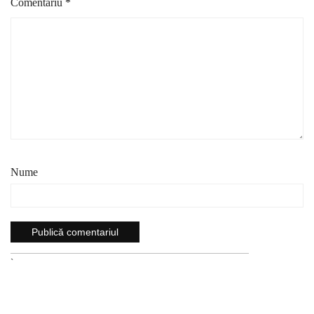
Comentariu
*
Nume
`