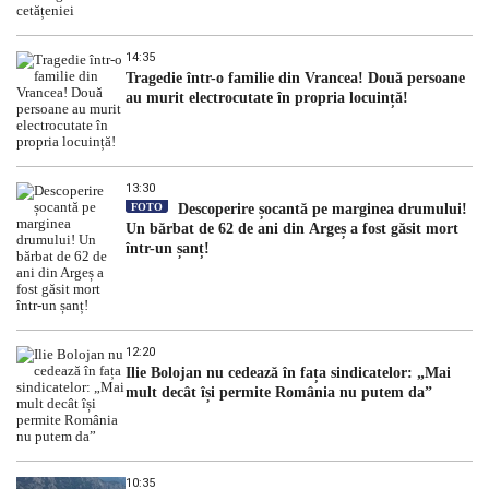
14:35
Tragedie într-o familie din Vrancea! Două persoane
au murit electrocutate în propria locuință!
13:30
FOTO
Descoperire șocantă pe marginea drumului!
Un bărbat de 62 de ani din Argeș a fost găsit mort
într-un șanț!
12:20
Ilie Bolojan nu cedează în fața sindicatelor: „Mai
mult decât își permite România nu putem da”
10:35