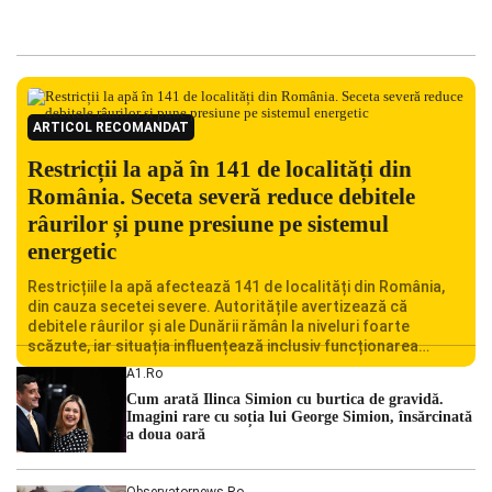
ARTICOL RECOMANDAT
Restricții la apă în 141 de localități din
România. Seceta severă reduce debitele
râurilor și pune presiune pe sistemul
energetic
Restricțiile la apă afectează 141 de localități din România,
din cauza secetei severe. Autoritățile avertizează că
debitele râurilor și ale Dunării rămân la niveluri foarte
scăzute, iar situația influențează inclusiv funcționarea
Centralei Nucleare de la Cernavodă. România se confruntă
A1.ro
cu una dintre cele mai dificile perioade din punct de vedere
Cum arată Ilinca Simion cu burtica de gravidă.
hidrologic din ultimii ani. Lipsa […]
Imagini rare cu soția lui George Simion, însărcinată
a doua oară
Observatornews.ro