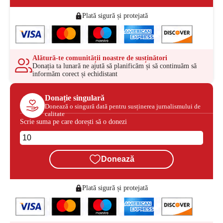
Plată sigură și protejată
Alătură-te comunității noastre de susținători
Donația ta lunară ne ajută să planificăm și să continuăm să
informăm corect și echidistant
Donație singulară
Donează o singură dată pentru susținerea jurnalismului de
calitate
Scrie suma pe care dorești să o donezi
Donează
Plată sigură și protejată