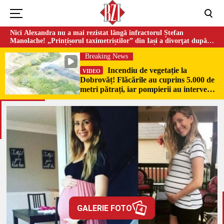
Nici Alexandra nu a mai rezistat lângă infractorul Ștefan
Manolache! „Prințișorul taximetriștilor” din Iași a divorţat după
doi ani de căsnicie
Breaking News
Incendiu de vegetație la
VIDEO
Dobrovăț! Flăcările au cuprins 5.000 de
metri pătrați, iar pompierii au intervenit
de urgență
GALERIE FOTO
4