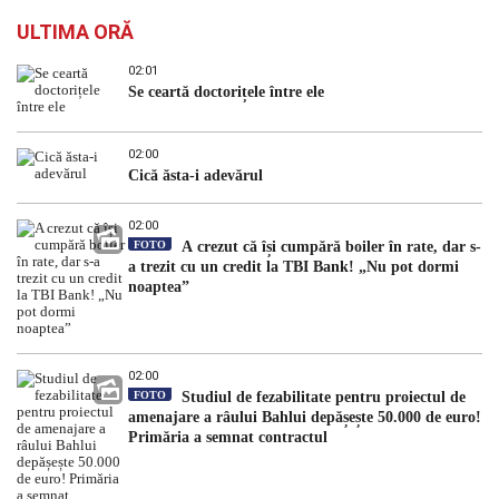
ULTIMA ORĂ
02:01
Se ceartă doctorițele între ele
02:00
Cică ăsta-i adevărul
02:00
FOTO
A crezut că își cumpără boiler în rate, dar s-
a trezit cu un credit la TBI Bank! „Nu pot dormi
noaptea”
02:00
FOTO
Studiul de fezabilitate pentru proiectul de
amenajare a râului Bahlui depășește 50.000 de euro!
Primăria a semnat contractul