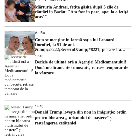
Mărturia Andreei, fetiţa găsită după 3 zile de
căutări în Bacău: "Am fost în parc, apoi la o fetiţă
acasă"
As.ro
Cum se menţine în formă soţia lui Leonard
Doroftei, la 51 de ani.
&amp;#8222;Secretul&amp;#8221; pe care l-a
dezvăluit
17:40
Decizie de ultimă oră a Agenției Medicamentului!
Două medicamente cunoscute, retrase temporar de
la vânzare
14:40
Donald Trump lovește din nou în imigrație: ordin
pentru blocarea „turismului de naștere” și
restrângerea cetățeniei