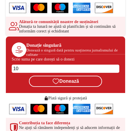
Alătură-te comunității noastre de susținători
Donația ta lunară ne ajută să planificăm și să continuăm să
informăm corect și echidistant
Donație singulară
Donează o singură dată pentru susținerea jurnalismului de
calitate
Scrie suma pe care dorești să o donezi
Donează
Plată sigură și protejată
Contribuția ta face diferența
Ne ajuți să rămânem independenți și să aducem informații de