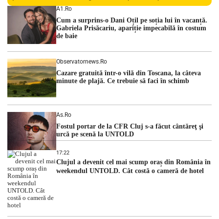
persoane sunt acuzați de acțiuni îndreptate împotriva
A1.ro
ordinii constituționale. În ședința din camera preliminară,
Cum a surprins-o Dani Oțil pe soția lui în vacanță.
judecătorii de la instanța supremă au […]
Gabriela Prisăcariu, apariție impecabilă în costum
de baie
Observatornews.ro
Cazare gratuită într-o vilă din Toscana, la câteva
minute de plajă. Ce trebuie să faci în schimb
As.ro
Fostul portar de la CFR Cluj s-a făcut cântăreţ şi
urcă pe scenă la UNTOLD
17:22
Clujul a devenit cel mai scump oraș din România în
weekendul UNTOLD. Cât costă o cameră de hotel