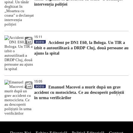
intervenția poliției
15:11
FOTO
Accident pe DN1 E60, la Bologa. Un TIR a
izbit o autoutilitară a DRDP Cluj, două persoane au
ajuns la spital
15:05
FOTO
Emanuel Macovei a murit după un grav
accident cu motocicleta. Ce au descoperit polițiștii
în urma verificărilor
Despre Noi
Echipa Editorială
Politică Editorială
Contact