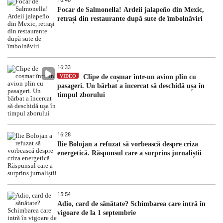
16:40
Focar de Salmonella! Ardeii jalapeño din Mexic,
retrași din restaurante după sute de îmbolnăviri
16:33
VIDEO
Clipe de coșmar într-un avion plin cu
pasageri. Un bărbat a încercat să deschidă ușa în
timpul zborului
16:28
Ilie Bolojan a refuzat să vorbească despre criza
energetică. Răspunsul care a surprins jurnaliștii
15:54
Adio, card de sănătate? Schimbarea care intră în
vigoare de la 1 septembrie