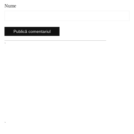
Nume
`
`