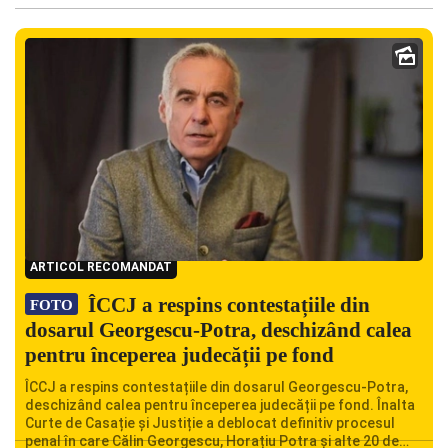
ARTICOL RECOMANDAT
ÎCCJ a respins contestațiile din
FOTO
dosarul Georgescu-Potra, deschizând calea
pentru începerea judecății pe fond
ÎCCJ a respins contestațiile din dosarul Georgescu-Potra,
deschizând calea pentru începerea judecății pe fond. Înalta
Curte de Casație și Justiție a deblocat definitiv procesul
penal în care Călin Georgescu, Horațiu Potra și alte 20 de