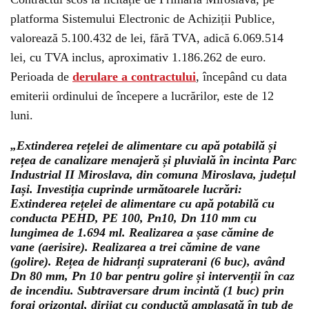
platforma Sistemului Electronic de Achiziții Publice,
valorează 5.100.432 de lei, fără TVA, adică 6.069.514
lei, cu TVA inclus, aproximativ 1.186.262 de euro.
Perioada de
derulare a contractului
, începând cu data
emiterii ordinului de începere a lucrărilor, este de 12
luni.
„Extinderea rețelei de alimentare cu apă potabilă și
rețea de canalizare menajeră și pluvială în incinta Parc
Industrial II Miroslava, din comuna Miroslava, județul
Iași. Investiția cuprinde următoarele lucrări:
Extinderea rețelei de alimentare cu apă potabilă cu
conducta PEHD, PE 100, Pn10, Dn 110 mm cu
lungimea de 1.694 ml. Realizarea a șase cămine de
vane (aerisire). Realizarea a trei cămine de vane
(golire). Rețea de hidranți supraterani (6 buc), având
Dn 80 mm, Pn 10 bar pentru golire și intervenții în caz
de incendiu. Subtraversare drum incintă (1 buc) prin
foraj orizontal, dirijat cu conductă amplasată în tub de