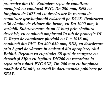
protective din OL. Extindere rețea de canalizare
menajeră cu conductă PVC, Dn 250 mm, SN8 cu
lungimea de 1677 ml cu descărcare în rețeaua de
canalizare gravitațională existentă pe DC25. Realizarea
a 36 cămine de vizitare din beton, cu Dn 1000 mm, h –
variabil. Subtraversare drum (1 buc) prin săpătura
deschisă, cu conductă amplasată în tub de protecție OL
C. Rețea de canalizare pluvială cu L = 1913 ml,
conductă din PVC Dn 400-630 mm, SN8, cu descărcare
prin 2 guri de vărsare în emisarul din apropiere, râul
Bahlui. Rețeaua va cuprinde: 68 guri de scurgere cu
depozit și Sifon cu legături DN200 cu racordare la
rețea prin tuburi PVC SN8, Dn 200 mm cu lungimea
totală de 674 ml”, se arată în documentele publicate pe
SEAP.