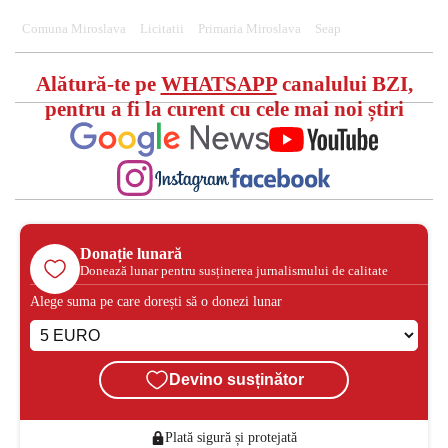
Comuna Miroslava
Licitatii
Primaria Miroslava
Seap
Alătură-te pe
WHATSAPP
canalului BZI,
pentru a fi la curent cu cele mai noi știri
Donație lunară
Donează lunar pentru susținerea jurnalismului de calitate
Alege suma pe care dorești să o donezi lunar
Devino susținător
Plată sigură și protejată