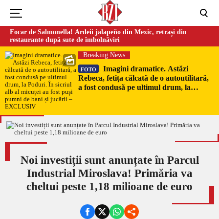
Focar de Salmonella! Ardeii jalapeño din Mexic, retrași din
restaurante după sute de îmbolnăviri
Breaking News
Imagini dramatice. Astăzi
FOTO
Rebeca, fetița călcată de o autoutilitară,
a fost condusă pe ultimul drum, la
Poduri. În sicriul alb al micuței au fost
puși pumni de bani și jucării –
EXCLUSIV
Noi investiții sunt anunțate în Parcul
Industrial Miroslava! Primăria va
cheltui peste 1,18 milioane de euro