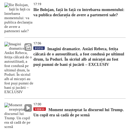
17:19
Ilie Bolojan, față în față cu întrebarea momentului:
va publica declarația de avere a partenerei sale?
17:06
FOTO
Imagini dramatice. Astăzi Rebeca, fetița
călcată de o autoutilitară, a fost condusă pe ultimul
drum, la Poduri. În sicriul alb al micuței au fost
puși pumni de bani și jucării – EXCLUSIV
17:00
VIDEO
Moment neașteptat la discursul lui Trump.
Un copil era să cadă de pe scenă