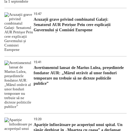
15:47
Acuzații grave privind combinatul Galați:
Senatorul AUR Petrișor Peiu cere explicații
Guvernului și Comisiei Europene
15:41
Avertismentul lansat de Marius Lulea, președintele
fondator AUR: „Mărul otrăvit al unor fonduri
temporare nu trebuie să ne dicteze politicile
publice”
15:20
Apariție înfiorătoare pe acoperișul unui spital. Un
tânăr deghizat în „Moartea cu coasa” a declanșat