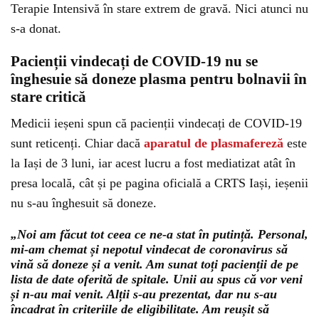
Terapie Intensivă în stare extrem de gravă. Nici atunci nu
s-a donat.
Pacienții vindecați de COVID-19 nu se
înghesuie să doneze plasma pentru bolnavii în
stare critică
Medicii ieșeni spun că pacienții vindecați de COVID-19
sunt reticenți. Chiar dacă
aparatul de plasmafereză
este
la Iași de 3 luni, iar acest lucru a fost mediatizat atât în
presa locală, cât și pe pagina oficială a CRTS Iași, ieșenii
nu s-au înghesuit să doneze.
„Noi am făcut tot ceea ce ne-a stat în putință. Personal,
mi-am chemat și nepotul vindecat de coronavirus să
vină să doneze și a venit. Am sunat toți pacienții de pe
lista de date oferită de spitale. Unii au spus că vor veni
și n-au mai venit. Alții s-au prezentat, dar nu s-au
încadrat în criteriile de eligibilitate. Am reușit să