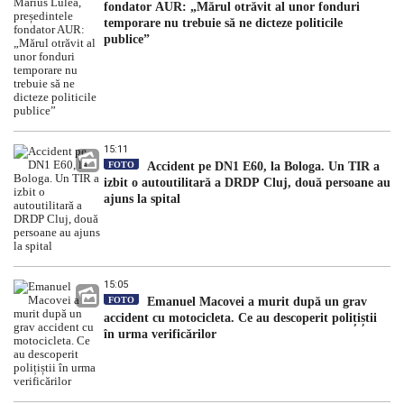
fondator AUR: „Mărul otrăvit al unor fonduri
temporare nu trebuie să ne dicteze politicile
publice”
15:11
FOTO
Accident pe DN1 E60, la Bologa. Un TIR a
izbit o autoutilitară a DRDP Cluj, două persoane au
ajuns la spital
15:05
FOTO
Emanuel Macovei a murit după un grav
accident cu motocicleta. Ce au descoperit polițiștii
în urma verificărilor