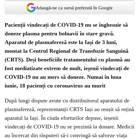
Adaugă-ne ca sursă preferată în Google
Pacienții vindecați de COVID-19 nu se înghesuie să
doneze plasma pentru bolnavii în stare gravă.
Aparatul de plasmafereză este la Iași de 3 luni,
montat la Centrul Regional de Transfuzie Sanguină
(CRTS). Deși beneficiile tratamentului cu plasmă au
fost mediatizate extrem de mult, ieșenii vindecați de
COVID-19 nu au mers să doneze. Numai în luna
iunie, 18 pacienți cu coronavirus au murit
După lungi dispute avute cu distribuitorul aparatului de
plasmafereză, reprezentanții CRTS Iași au reușit să rețină
aparatul la Iași. În ciuda eforturilor depuse, ieșenii
vindecați de COVID-19 nu se prezintă la donare. Medicii
au încercat din răsputeri să-i convingă să salveze viața