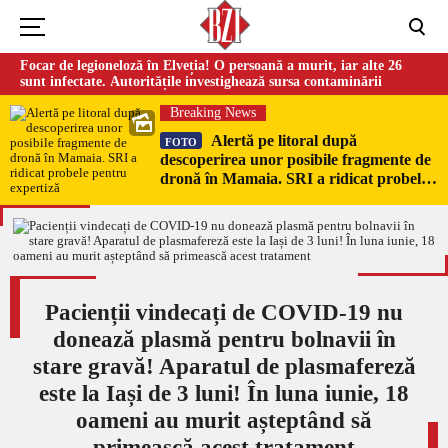
Focar de legioneloză în Elveția! O persoană a murit, iar alte 26
sunt infectate. Autoritățile investighează sursa contaminării
Breaking News
Alertă pe litoral după
FOTO
descoperirea unor posibile fragmente de
dronă în Mamaia. SRI a ridicat probele
pentru expertiză
Pacienții vindecați de COVID-19 nu
donează plasmă pentru bolnavii în
stare gravă! Aparatul de plasmafereză
este la Iași de 3 luni! În luna iunie, 18
oameni au murit așteptând să
primească acest tratament