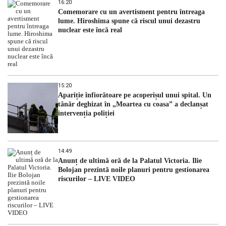
16:20
Comemorare cu un avertisment pentru întreaga
lume. Hiroshima spune că riscul unui dezastru
nuclear este încă real
15:20
Apariție înfiorătoare pe acoperișul unui spital. Un
tânăr deghizat în „Moartea cu coasa” a declanșat
intervenția poliției
14:49
Anunț de ultimă oră de la Palatul Victoria. Ilie
Bolojan prezintă noile planuri pentru gestionarea
riscurilor – LIVE VIDEO