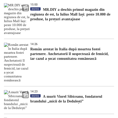
15:00
FOTO
MR.DIY a deschis primul magazin din
regiunea de est, la Iulius Mall Iași: peste 10.000 de
produse, la prețuri avantajoase
14:26
Român arestat în Italia după moartea fostei
partenere. Anchetatorii îl suspectează de femicid,
iar cazul a șocat comunitatea românească
14:23
FOTO
A murit Viorel Sibiceanu, fondatorul
brandului „micii de la Dedulești”