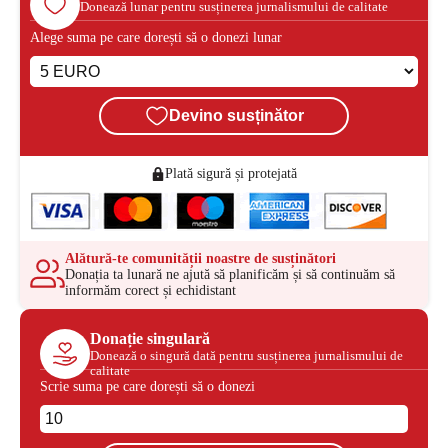
Donează lunar pentru susținerea jurnalismului de calitate
Alege suma pe care dorești să o donezi lunar
Devino susținător
Plată sigură și protejată
Alătură-te comunității noastre de susținători
Donația ta lunară ne ajută să planificăm și să continuăm să
informăm corect și echidistant
Donație singulară
Donează o singură dată pentru susținerea jurnalismului de
calitate
Scrie suma pe care dorești să o donezi