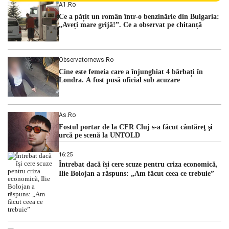
persoane sunt acuzați de acțiuni îndreptate împotriva
A1.ro
ordinii constituționale. În ședința din camera preliminară,
Ce a pățit un român într-o benzinărie din Bulgaria:
judecătorii de la instanța supremă au […]
„Aveți mare grijă!”. Ce a observat pe chitanță
Observatornews.ro
Cine este femeia care a înjunghiat 4 bărbați în
Londra. A fost pusă oficial sub acuzare
As.ro
Fostul portar de la CFR Cluj s-a făcut cântăreţ şi
urcă pe scenă la UNTOLD
16:25
Întrebat dacă își cere scuze pentru criza economică,
Ilie Bolojan a răspuns: „Am făcut ceea ce trebuie”