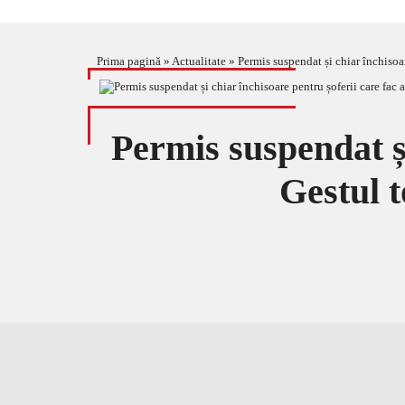
Prima pagină
»
Actualitate
»
Permis suspendat și chiar închisoar
Permis suspendat și
Gestul t