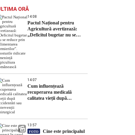
ULTIMA ORĂ
14:08
Pactul Național pentru
Agricultură avertizează:
„Deficitul bugetar nu se
reduce prin falimentarea
fermierilor”. Costurile
ridicate amenință agricultura
românească
14:07
Cum influențează
recuperarea medicală
calitatea vieții după
accidentări sau intervenții
chirurgical
13:57
Cine este principalul
FOTO