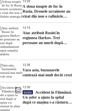
13:20
A doua noapte de foc în
Rusia. Dronele ucrainene au
vizat din nou o rafinărie
strategică
13:10
Atac atribuit Rusiei în
regiunea Harkov. Trei
persoane au murit după
bombardamente asupra
orașului Balaklia
12:30
Vara asta, buzunarele
contează mai mult decât crezi
12:30
Accident în Flămânzi.
FOTO
Un șofer a ajuns la spital
după ce mașina s-a răsturnat
în afara drumului