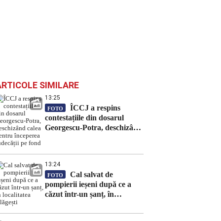
ARTICOLE SIMILARE
13:25
ÎCCJ a respins
FOTO
contestațiile din dosarul
Georgescu-Potra, deschizând
calea pentru începerea
judecății pe fond
13:24
Cal salvat de
FOTO
pompierii ieșeni după ce a
căzut într-un șanț, în
localitatea Blăgești