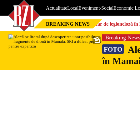
Actualitate
Local
Eveniment-Social
Economic Lo
BREAKING NEWS
Focar de legioneloză în 
Breaking New
Ale
FOTO
în Mamaia