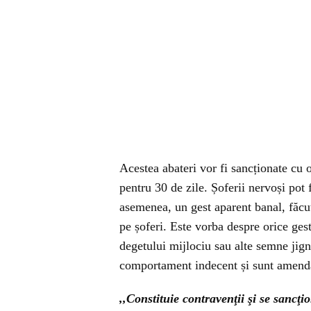
Acestea abateri vor fi sancționate cu
pentru 30 de zile. Șoferii nervoși pot f
asemenea, un gest aparent banal, făcu
pe șoferi. Este vorba despre orice gest
degetului mijlociu sau alte semne jig
comportament indecent și sunt amendat
,,Constituie contravenţii şi se sancţ