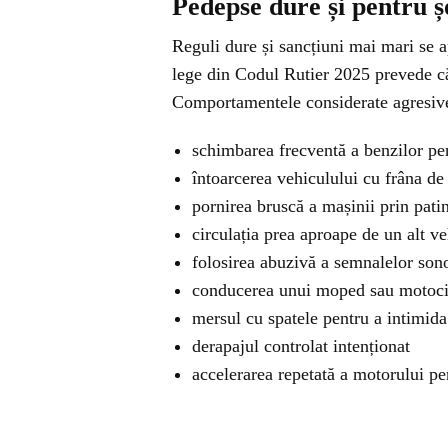
Pedepse dure și pentru ș
Reguli dure și sancțiuni mai mari se a
lege din Codul Rutier 2025 prevede că
Comportamentele considerate agresive 
schimbarea frecventă a benzilor pen
întoarcerea vehiculului cu frâna de
pornirea bruscă a mașinii prin patin
circulația prea aproape de un alt v
folosirea abuzivă a semnalelor son
conducerea unui moped sau motocic
mersul cu spatele pentru a intimida 
derapajul controlat intenționat
accelerarea repetată a motorului pen