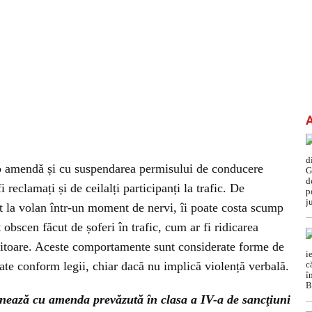
 o amendă și cu suspendarea permisului de conducere
i reclamați și de ceilalți participanți la trafic. De
t la volan într-un moment de nervi, îi poate costa scump
 obscen făcut de șoferi în trafic, cum ar fi ridicarea
nitoare. Aceste comportamente sunt considerate forme de
e conform legii, chiar dacă nu implică violență verbală.
ionează cu amenda prevăzută în clasa a IV-a de sancţiuni