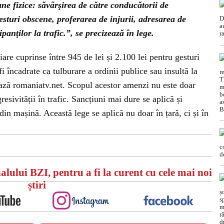
ne fizice: săvârşirea de către conducătorii de
sturi obscene, proferarea de injurii, adresarea de
panţilor la trafic.”, se precizează în lege.
are cuprinse între 945 de lei și 2.100 lei pentru gesturi
fi încadrate ca tulburare a ordinii publice sau insultă la
otează romaniatv.net. Scopul acestor amenzi nu este doar
resivității în trafic. Sancțiuni mai dure se aplică și
in mașină. Această lege se aplică nu doar în țară, ci și în
alului BZI, pentru a fi la curent cu cele mai noi
știri