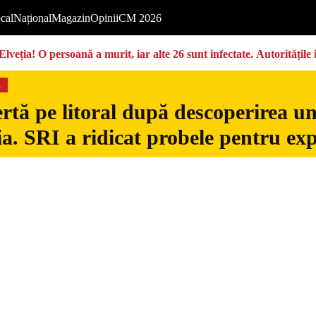
cal
Național
Magazin
Opinii
CM 2026
Elveția! O persoană a murit, iar alte 26 sunt infectate. Autoritățil
s
rtă pe litoral după descoperirea u
. SRI a ridicat probele pentru exp