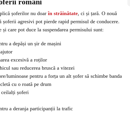
oferii români
plică șoferilor nu doar
în străinătate
, ci și țară. O nouă
 șoferii agresivi pot pierde rapid permisul de conducere.
și care pot duce la suspendarea permisului sunt:
tru a depăși un șir de mașini
 ajutor
area excesivă a roților
ehicul sau reducerea bruscă a vitezei
ore/luminoase pentru a forța un alt șofer să schimbe banda
letă cu o roată pe drum
ceilalți șoferi
tru a deranja participanții la trafic