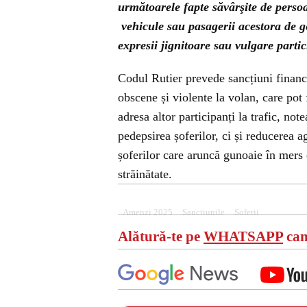
următoarele fapte săvârşite de persoa
vehicule
sau pasagerii acestora de ge
expresii jignitoare sau vulgare partici
Codul Rutier prevede sancțiuni financi
obscene și violente la volan, care pot 
adresa altor participanți la trafic, n
pedepsirea șoferilor, ci și reducerea ag
șoferilor care aruncă gunoaie în mers d
străinătate.
Amenzi 2025
Sanctiunile
Soferii
Alătură-te pe
WHATSAPP
can