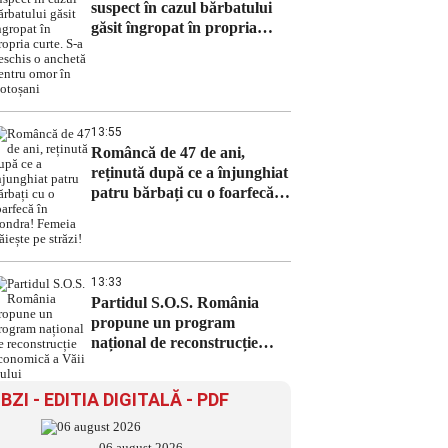
suspect în cazul bărbatului
găsit îngropat în propria
curte. S-a deschis o anchetă
pentru omor în Botoșani
13:55
Româncă de 47 de ani,
reținută după ce a înjunghiat
patru bărbați cu o foarfecă în
Londra! Femeia trăiește pe
străzi!
13:33
Partidul S.O.S. România
propune un program
național de reconstrucție
economică a Văii Jiului
BZI - EDITIA DIGITALĂ - PDF
06 august 2026