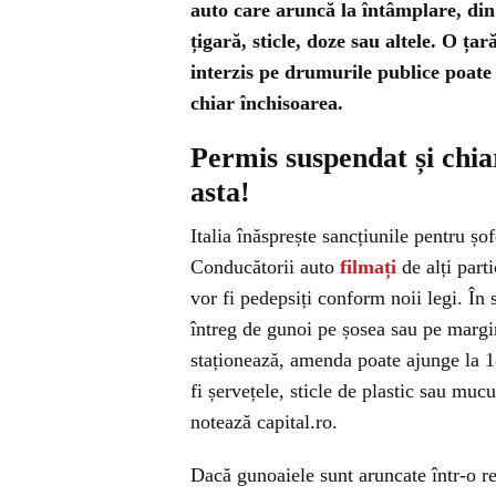
auto care aruncă la întâmplare, di
țigară, sticle, doze sau altele. O ța
interzis pe drumurile publice poate
chiar închisoarea.
Permis suspendat și chiar
asta!
Italia înăsprește sancțiunile pentru șo
Conducătorii auto
filmați
de alți part
vor fi pedepsiți conform noii legi. În
întreg de gunoi pe șosea sau pe margin
staționează, amenda poate ajunge la 1
fi șervețele, sticle de plastic sau muc
notează capital.ro.
Dacă gunoaiele sunt aruncate într-o re