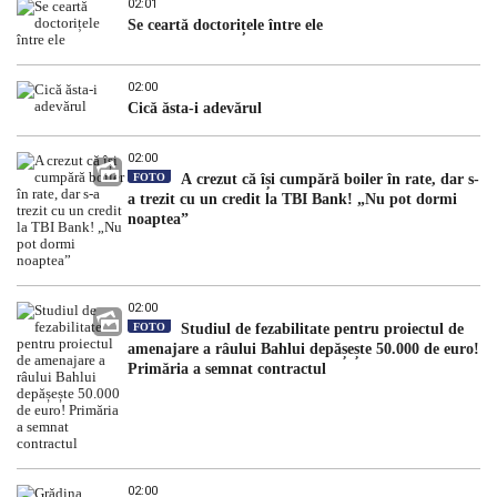
02:01
Se ceartă doctorițele între ele
02:00
Cică ăsta-i adevărul
02:00
FOTO
A crezut că își cumpără boiler în rate, dar s-
a trezit cu un credit la TBI Bank! „Nu pot dormi
noaptea”
02:00
FOTO
Studiul de fezabilitate pentru proiectul de
amenajare a râului Bahlui depășește 50.000 de euro!
Primăria a semnat contractul
02:00