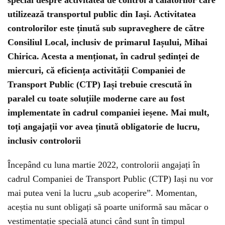
special despre activitatea de control a călătorilor care
utilizează transportul public din Iași. Activitatea
controlorilor este ținută sub supraveghere de către
Consiliul Local, inclusiv de primarul Iașului, Mihai
Chirica. Acesta a menționat, în cadrul ședinței de
miercuri, că eficiența activității Companiei de
Transport Public (CTP) Iași trebuie crescută în
paralel cu toate soluțiile moderne care au fost
implementate în cadrul companiei ieșene. Mai mult,
toți angajații vor avea ținută obligatorie de lucru,
inclusiv controlorii
Începând cu luna martie 2022, controlorii angajați în
cadrul Companiei de Transport Public (CTP) Iași nu vor
mai putea veni la lucru „sub acoperire”. Momentan,
aceștia nu sunt obligați să poarte uniformă sau măcar o
vestimentație specială atunci când sunt în timpul