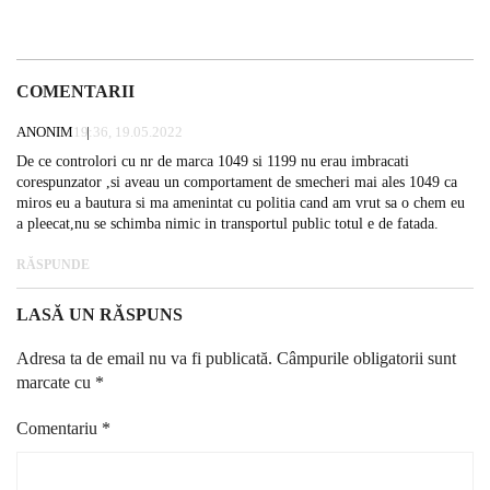
COMENTARII
ANONIM
19:36, 19.05.2022
De ce controlori cu nr de marca 1049 si 1199 nu erau imbracati
corespunzator ,si aveau un comportament de smecheri mai ales 1049 ca
miros eu a bautura si ma amenintat cu politia cand am vrut sa o chem eu
a pleecat,nu se schimba nimic in transportul public totul e de fatada.
RĂSPUNDE
LASĂ UN RĂSPUNS
Adresa ta de email nu va fi publicată.
Câmpurile obligatorii sunt
marcate cu
*
Comentariu
*