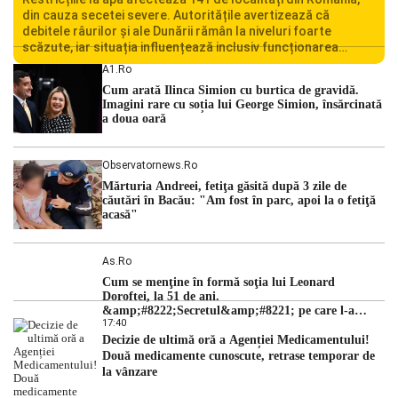
din cauza secetei severe. Autoritățile avertizează că
debitele râurilor și ale Dunării rămân la niveluri foarte
scăzute, iar situația influențează inclusiv funcționarea
Centralei Nucleare de la Cernavodă. România se confruntă
A1.ro
cu una dintre cele mai dificile perioade din punct de vedere
Cum arată Ilinca Simion cu burtica de gravidă.
hidrologic din ultimii ani. Lipsa […]
Imagini rare cu soția lui George Simion, însărcinată
a doua oară
Observatornews.ro
Mărturia Andreei, fetiţa găsită după 3 zile de
căutări în Bacău: "Am fost în parc, apoi la o fetiţă
acasă"
As.ro
Cum se menţine în formă soţia lui Leonard
Doroftei, la 51 de ani.
&amp;#8222;Secretul&amp;#8221; pe care l-a
17:40
dezvăluit
Decizie de ultimă oră a Agenției Medicamentului!
Două medicamente cunoscute, retrase temporar de
la vânzare