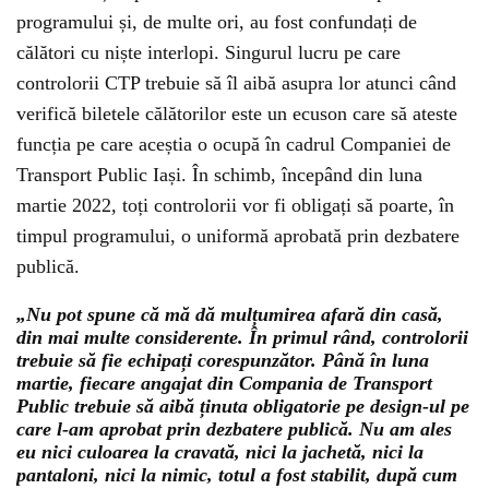
programului și, de multe ori, au fost confundați de
călători cu niște interlopi. Singurul lucru pe care
controlorii CTP trebuie să îl aibă asupra lor atunci când
verifică biletele călătorilor este un ecuson care să ateste
funcția pe care aceștia o ocupă în cadrul Companiei de
Transport Public Iași. În schimb, începând din luna
martie 2022, toți controlorii vor fi obligați să poarte, în
timpul programului, o uniformă aprobată prin dezbatere
publică.
„Nu pot spune că mă dă mulțumirea afară din casă,
din mai multe considerente. În primul rând, controlorii
trebuie să fie echipați corespunzător. Până în luna
martie, fiecare angajat din Compania de Transport
Public trebuie să aibă ținuta obligatorie pe design-ul pe
care l-am aprobat prin dezbatere publică. Nu am ales
eu nici culoarea la cravată, nici la jachetă, nici la
pantaloni, nici la nimic, totul a fost stabilit, după cum