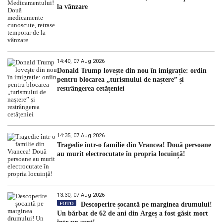
la vânzare
14:40, 07 Aug 2026
Donald Trump lovește din nou în imigrație: ordin
pentru blocarea „turismului de naștere” și
restrângerea cetățeniei
14:35, 07 Aug 2026
Tragedie într-o familie din Vrancea! Două persoane
au murit electrocutate în propria locuință!
13:30, 07 Aug 2026
FOTO
Descoperire șocantă pe marginea drumului!
Un bărbat de 62 de ani din Argeș a fost găsit mort