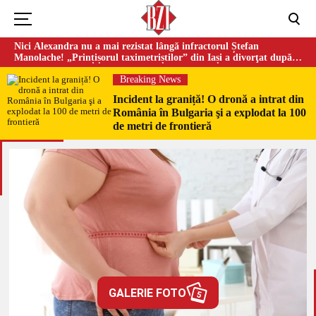
Nici Alexandra nu a mai rezistat lângă infractorul Ștefan
Manolache! „Prințișorul taximetriștilor” din Iași a divorţat după
doi ani de căsnicie
Breaking News
Incident la graniță! O dronă a intrat din
România în Bulgaria şi a explodat la 100
de metri de frontieră
GALERIE FOTO
5