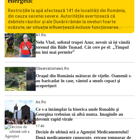
energetic
Restricțiile la apă afectează 141 de localități din România,
din cauza secetei severe. Autoritățile avertizează că
debitele râurilor și ale Dunării rămân la niveluri foarte
scăzute, iar situația influențează inclusiv funcționarea
Centralei Nucleare de la Cernavodă. România se confruntă
A1.ro
cu una dintre cele mai dificile perioade din punct de vedere
Nelu Vlad, solistul trupei Azur, nevoit să își vândă
hidrologic din ultimii ani. Lipsa […]
terenul din Băile Tușnad. Cât cere pe el: „Timpul
nu îmi mai permite”
Observatornews.ro
Oraşul din România măturat de vijelie. Oamenii s-
au baricadat în case, vântul a smuls copaci şi
acoperişuri
As.ro
Ce s-a întâmplat la biserica unde Ronaldo şi
Georgina trebuiau să aibă nunta. Imaginile au
devenit rapid virale
17:40
Decizie de ultimă oră a Agenției Medicamentului!
Două medicamente cunoscute, retrase temporar de