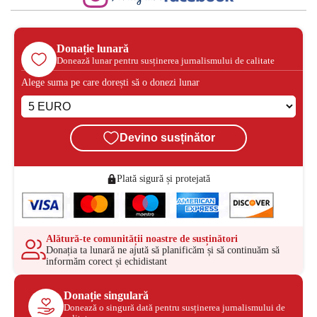
Donație lunară
Donează lunar pentru susținerea jurnalismului de calitate
Alege suma pe care dorești să o donezi lunar
Devino susținător
Plată sigură și protejată
Alătură-te comunității noastre de susținători
Donația ta lunară ne ajută să planificăm și să continuăm să
informăm corect și echidistant
Donație singulară
Donează o singură dată pentru susținerea jurnalismului de