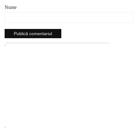
Nume
`
`