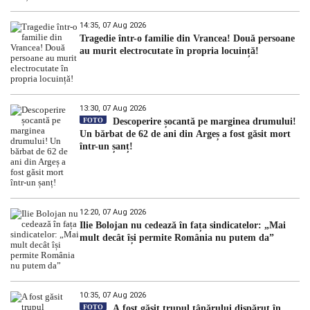
14:35, 07 Aug 2026
Tragedie într-o familie din Vrancea! Două persoane
au murit electrocutate în propria locuință!
13:30, 07 Aug 2026
FOTO
Descoperire șocantă pe marginea drumului!
Un bărbat de 62 de ani din Argeș a fost găsit mort
într-un șanț!
12:20, 07 Aug 2026
Ilie Bolojan nu cedează în fața sindicatelor: „Mai
mult decât își permite România nu putem da”
10:35, 07 Aug 2026
FOTO
A fost găsit trupul tânărului dispărut în