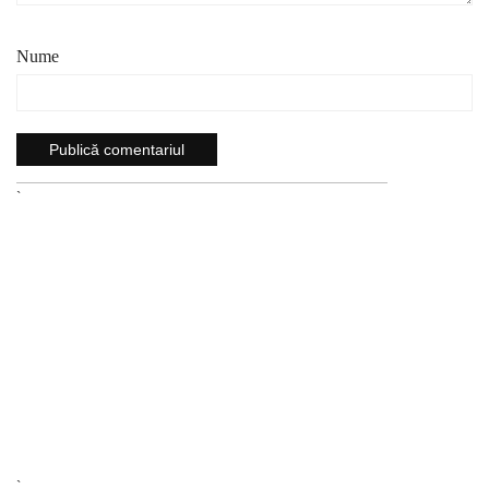
Nume
`
`