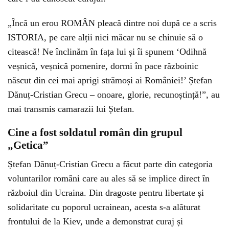
„Încă un erou ROMÂN pleacă dintre noi după ce a scris
ISTORIA, pe care alții nici măcar nu se chinuie să o
citească! Ne înclinăm în fața lui și îi spunem ‘Odihnă
veșnică, veșnică pomenire, dormi în pace războinic
născut din cei mai aprigi strămoși ai României!’ Ștefan
Dănuț-Cristian Grecu – onoare, glorie, recunoștință!”, au
mai transmis camarazii lui Ștefan.
Cine a fost soldatul român din grupul
„Getica”
Ștefan Dănuț-Cristian Grecu a făcut parte din categoria
voluntarilor români care au ales să se implice direct în
războiul din Ucraina. Din dragoste pentru libertate și
solidaritate cu poporul ucrainean, acesta s-a alăturat
frontului de la Kiev, unde a demonstrat curaj și