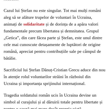
Cazul lui Ștefan nu este singular. Tot mai mulți români
aleg să se alăture trupelor de voluntari în Ucraina,
animați de
solidaritate
și de dorința de a apăra valori
fundamentale precum libertatea și demnitatea. Grupul
„Getica”, din care făcea parte și Ștefan, este unul dintre
cele mai cunoscute detașamente de luptători de origine
română, apreciat pentru contribuțiile sale pe câmpul de
bătălie.
Sacrificiul lui Ștefan Dănuț-Cristian Grecu aduce din nou
în atenție rolul voluntarilor străini în războiul din
Ucraina și importanța sprijinului internațional.
Tragedia soldatului român ucis în Ucraina devine un
simbol al curajului și al dăruirii totale pentru libertate și
pentru o cauză mai mare decât propria viață.