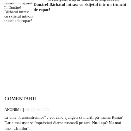
Dunăre! Bărbatul intrase cu skijetul într-un trunchi
de copac!
COMENTARII
ANONIM
10:20, 27.08.2025
Ei bine „transnistrenilor” , voi când ajungeți să muriți ptr mama Rusia?
Dar e mai ușor să împrăștiați diaree rusească pe aici. Nu-i așa? Nu mai
ține , „fraților”.