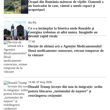
Oraşul din România măturat de vijelie. Oamenii s-
au baricadat în case, vântul a smuls copaci şi
acoperişuri
As.ro
Ce s-a întâmplat la biserica unde Ronaldo şi
Georgina trebuiau să aibă nunta. Imaginile au
devenit rapid virale
17:40
Decizie de ultimă oră a Agenției Medicamentului!
Două medicamente cunoscute, retrase temporar de
la vânzare
14:40, 07 Aug 2026
Donald Trump lovește din nou în imigrație: ordin
pentru blocarea „turismului de naștere” și
restrângerea cetățeniei