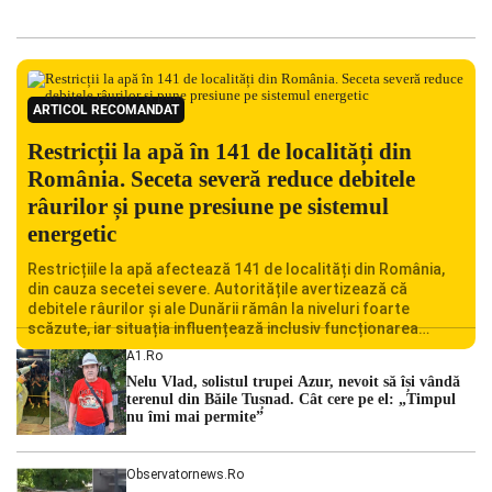
ARTICOL RECOMANDAT
Restricții la apă în 141 de localități din
România. Seceta severă reduce debitele
râurilor și pune presiune pe sistemul
energetic
Restricțiile la apă afectează 141 de localități din România,
din cauza secetei severe. Autoritățile avertizează că
debitele râurilor și ale Dunării rămân la niveluri foarte
scăzute, iar situația influențează inclusiv funcționarea
Centralei Nucleare de la Cernavodă. România se confruntă
A1.ro
cu una dintre cele mai dificile perioade din punct de vedere
Nelu Vlad, solistul trupei Azur, nevoit să își vândă
hidrologic din ultimii ani. Lipsa […]
terenul din Băile Tușnad. Cât cere pe el: „Timpul
nu îmi mai permite”
Observatornews.ro