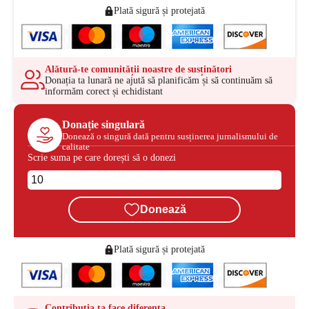
Plată sigură și protejată
Alătură-te comunității noastre de susținători
Donația ta lunară ne ajută să planificăm și să continuăm să
informăm corect și echidistant
Donație singulară
Donează o singură dată pentru susținerea jurnalismului de
calitate
Scrie suma pe care dorești să o donezi
Donează
Plată sigură și protejată
Contribuția ta face diferența