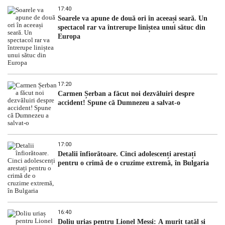
17:40
Soarele va apune de două ori în aceeași seară. Un
spectacol rar va întrerupe liniștea unui sătuc din
Europa
17:20
Carmen Șerban a făcut noi dezvăluiri despre
accident! Spune că Dumnezeu a salvat-o
17:00
Detalii înfiorătoare. Cinci adolescenți arestați
pentru o crimă de o cruzime extremă, în Bulgaria
16:40
Doliu uriaș pentru Lionel Messi: A murit tatăl și