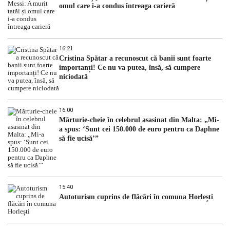
omul care i-a condus întreaga carieră
16:21
Cristina Spătar a recunoscut că banii sunt foarte
importanți! Ce nu va putea, însă, să cumpere
niciodată
16:00
Mărturie-cheie în celebrul asasinat din Malta: „Mi-
a spus: ‘Sunt cei 150.000 de euro pentru ca Daphne
să fie ucisă’”
15:40
Autoturism cuprins de flăcări în comuna Horlești