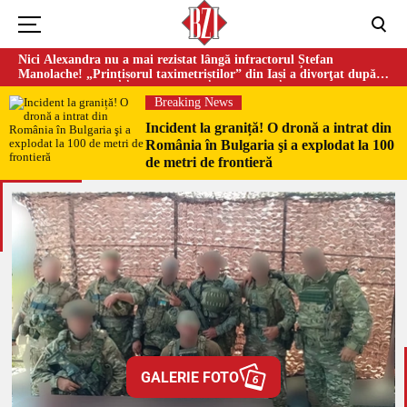
Nici Alexandra nu a mai rezistat lângă infractorul Ștefan
Manolache! „Prințișorul taximetriștilor” din Iași a divorţat după
doi ani de căsnicie
Breaking News
Incident la graniță! O dronă a intrat din
România în Bulgaria şi a explodat la 100
de metri de frontieră
GALERIE FOTO
6