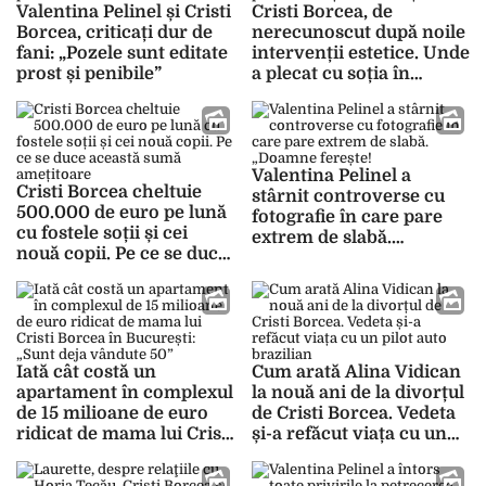
Valentina Pelinel și Cristi
Cristi Borcea, de
Borcea, criticați dur de
nerecunoscut după noile
fani: „Pozele sunt editate
intervenții estetice. Unde
prost și penibile”
a plecat cu soția în
vacanță
Valentina Pelinel a
Cristi Borcea cheltuie
stârnit controverse cu
500.000 de euro pe lună
fotografie în care pare
cu fostele soții și cei
extrem de slabă.
nouă copii. Pe ce se duce
„Doamne ferește!”
această sumă amețitoare
Iată cât costă un
Cum arată Alina Vidican
apartament în complexul
la nouă ani de la divorțul
de 15 milioane de euro
de Cristi Borcea. Vedeta
ridicat de mama lui Cristi
și-a refăcut viața cu un
Borcea în București:
pilot auto brazilian
„Sunt deja vândute 50”