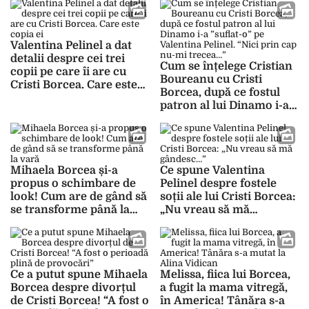
Valentina Pelinel a dat
detalii despre cei trei
Cum se înțelege Cristian
copii pe care îi are cu
Boureanu cu Cristi
Cristi Borcea. Care este
Borcea, după ce fostul
copia ei
patron al lui Dinamo i-a
”suflat-o” pe Valentina
Pelinel. “Nici prin cap
nu-mi trecea…”
Mihaela Borcea și-a
Ce spune Valentina
propus o schimbare de
Pelinel despre fostele
look! Cum are de gând să
soții ale lui Cristi Borcea:
se transforme până la
„Nu vreau să mă
vară
gândesc…”
Ce a putut spune Mihaela
Melissa, fiica lui Borcea,
Borcea despre divorțul
a fugit la mama vitregă,
de Cristi Borcea! “A fost o
în America! Tânăra s-a