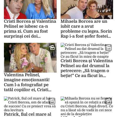
Cristi Borcea și Valentina
Mihaela Borcea are un
Pelinel se iubesc ca-n
iubit care a avut
prima zi. Cum au fost
probleme cu legea. Sorin
surprinși cei doi
Rap i-a fost șofer fostei
porumbei
soții a lui Cristi Borcea
Cristi Borcea și Valentina
Pelinel au dat drumul la
petrecere: „Să tragem o
Valentina Pelinel,
beție!” Ce au făcut în
imagine emoționantă!
miez de noapte
Cum l-a fotografiat pe
tatăl copiilor ei, Cristi
Borcea: „În urma…”
Patrick, fiul cel mare al