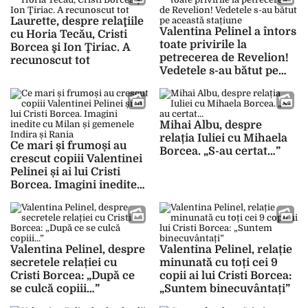
Laurette, despre relaţiile
Valentina Pelinel a întors
cu Horia Tecău, Cristi
toate privirile la
Borcea şi Ion Ţiriac. A
petrecerea de Revelion!
recunoscut tot
Vedetele s-au bătut pe
această stațiune
Mihai Albu, despre
relația Iuliei cu Mihaela
Ce mari și frumoși au
Borcea. „S-au certat…”
crescut copiii Valentinei
Pelinei și ai lui Cristi
Borcea. Imagini inedite
cu Milan și gemenele
Indira și Rania
Valentina Pelinel, despre
Valentina Pelinel, relație
secretele relației cu
minunată cu toți cei 9
Cristi Borcea: „După ce
copii ai lui Cristi Borcea:
se culcă copiii…”
„Suntem binecuvântați”