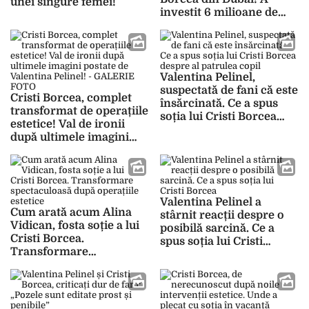
unei singure femei!
investit 6 milioane de
euro și credea că a dat
lovitura!
Valentina Pelinel,
suspectată de fani că este
Cristi Borcea, complet
însărcinată. Ce a spus
transformat de operațiile
soția lui Cristi Borcea
estetice! Val de ironii
despre al patrulea copil
după ultimele imagini
postate de Valentina
Pelinel! – GALERIE FOTO
Valentina Pelinel a
Cum arată acum Alina
stârnit reacții despre o
Vidican, fosta soție a lui
posibilă sarcină. Ce a
Cristi Borcea.
spus soția lui Cristi
Transformare
Borcea
spectaculoasă după
operațiile estetice