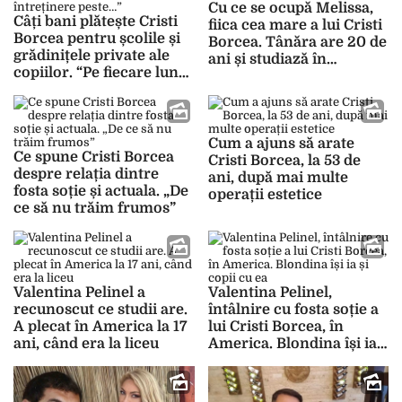
Cu ce se ocupă Melissa,
Câți bani plătește Cristi
fiica cea mare a lui Cristi
Borcea pentru școlile și
Borcea. Tânăra are 20 de
grădinițele private ale
ani și studiază în
copiilor. “Pe fiecare lună
America
am în întreținere peste…”
Cum a ajuns să arate
Ce spune Cristi Borcea
Cristi Borcea, la 53 de
despre relația dintre
ani, după mai multe
fosta soție și actuala. „De
operații estetice
ce să nu trăim frumos”
Valentina Pelinel a
Valentina Pelinel,
recunoscut ce studii are.
întâlnire cu fosta soție a
A plecat în America la 17
lui Cristi Borcea, în
ani, când era la liceu
America. Blondina își ia
și copii cu ea