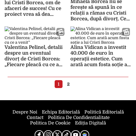
Mihaela Borcea nu se
lui Cristi Borcea, om de
ferește să spună în ce
afaceri de succes! Cu ce
relații a rămas cu Cristi
proiect vrea să dea
Borcea, după divorț. Ce
lovitura
nu a lăsat să de vadă în
cei zece ani de la
despărțire
Valentina Pelinel, detalii
Alina Vidican a investit
despre un eventual
40.000 de euro în
divorț de Cristi Borcea:
operații estetice. Cum
„Fiecare pleacă cu ce a
arată acum fosta soție a
venit”
lui Cristi Borcea
1
2
Despre Noi
Echipa Editorială
Politică Editorială
Contact
Politica De Confidentialitate
Politica De Cookie
Ediția Digitală