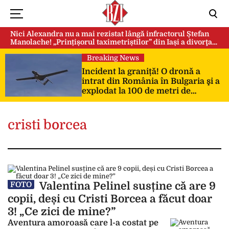
Nici Alexandra nu a mai rezistat lângă infractorul Ștefan
Manolache! „Prințișorul taximetriștilor” din Iași a divorţat
după doi ani de căsnicie
Breaking News
Incident la graniță! O dronă a
intrat din România în Bulgaria şi a
explodat la 100 de metri de
frontieră
cristi borcea
Valentina Pelinel susține că are 9
FOTO
copii, deși cu Cristi Borcea a făcut doar
3! „Ce zici de mine?”
Aventura amoroasă care l-a costat pe