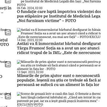
orți în
06 Feb. 2024, 02:00
O fundație care luptă împotriva violenței domes
 –
pus stăpânire pe Institutul de Medicină Legală di
„Noi furnizam victime” – FOTO
dețul
14 Dec. 2023, 02:00
Astăzi va fi înmormântat bărbatul desfigurat în 
 FOTO
Târgu Frumos! Soția sa a avut un șoc atunci cân
ridicat trupul de la IML: „Este de nerecunoscut,
are față” – FOTO/EXCLUSIV
13 Sept. 2023, 02:00
Măsurile de prim ajutor sunt o necunoscută pe
TO
populație. Ieșenii nu știu ce trebuie să facă atu
persoană se sufocă cu un aliment în fața lor – 