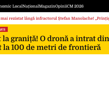
nomic Local
Național
Magazin
Opinii
CM 2026
mai rezistat lângă infractorul Ștefan Manolache! „Prințișo
ews
 la graniță! O dronă a intrat di
 la 100 de metri de frontieră