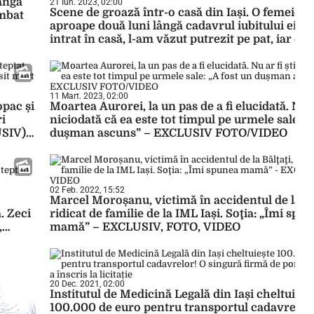
lângă
21 Iun. 2023, 02:00
Scene de groază într-o casă din Iași. O femeie a
imbat
aproape două luni lângă cadavrul iubitului ei: 
intrat în casă, l-am văzut putrezit pe pat, iar ea a
goală pușcă înaintea mea” – EXCLUSIV/FOTO
11 Mart. 2023, 02:00
opac și
Moartea Aurorei, la un pas de a fi elucidată. Nu ar
ri
niciodată că ea este tot timpul pe urmele sale: „
USIV) –
dușman ascuns” – EXCLUSIV FOTO/VIDEO
02 Feb. 2022, 15:52
Marcel Moroșanu, victimă în accidentul de la Bă
. Zeci
ridicat de familie de la IML Iași. Soţia: „Îmi spu
,
mamă” – EXCLUSIV, FOTO, VIDEO
20 Dec. 2021, 02:00
Institutul de Medicină Legală din Iași cheltuieșt
100.000 de euro pentru transportul cadavrelor