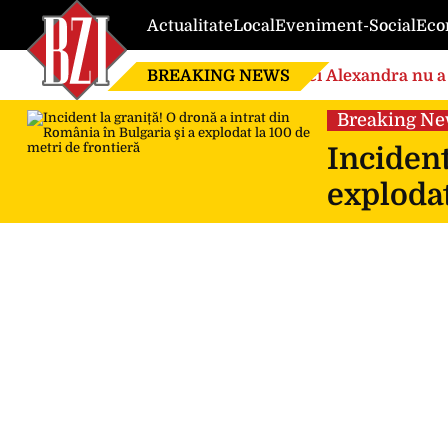
Actualitate
Local
Eveniment-Social
Eco
BREAKING NEWS
Nici Alexandra nu a 
de căsnicie
Breaking N
Incident
explodat