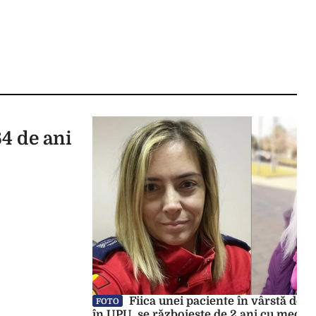
64 de ani
Fiica unei paciente în vârstă de 8
FOTO
în UPU, se războiește de 2 ani cu medicu