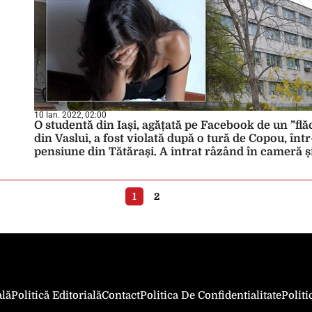
10 Ian. 2022, 02:00
O studentă din Iași, agățată pe Facebook de un ”flă
din Vaslui, a fost violată după o tură de Copou, într
pensiune din Tătărași. A intrat râzând în cameră ș
ieșit plângând, moment în care a strigat după poliț
(EXCLUSIV)
1
2
ală
Politică Editorială
Contact
Politica De Confidentialitate
Polit