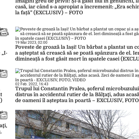
Imagini greu de privit! Și-a găsit fiul în genunchi, 
casă, iar când s-a apropiat a încremenit: „Era sch
la față” (EXCLUSIV) – FOTO
19 Mai 2023, 02:00
Poveste de groază la Iași! Un bărbat a plantat un c
 „I-
a așteptat să crească să se poată spânzura de el. Ie
dimineață a fost găsit mort în spatele casei (EXCL
FOTO
02 Feb. 2022, 16:43
a
Trupul lui Constantin Pralea, şoferul microbuzului
t
distrus în accidentul rutier de la Bălţaţi, adus acasă
)
de oameni îl așteptau în poartă – EXCLUSIV, FOTO
VIDEO
aţi,
,