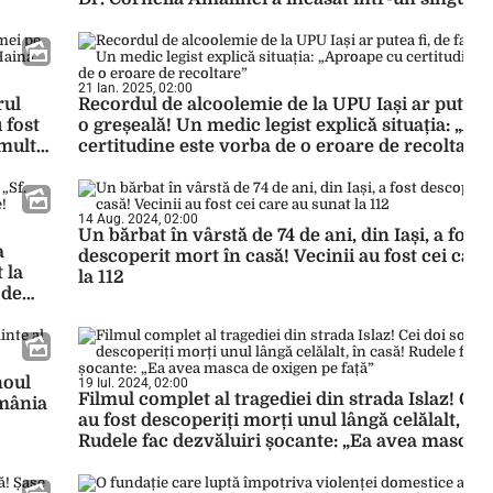
de peste 80.000 de euro
21 Ian. 2025, 02:00
rul
Recordul de alcoolemie de la UPU Iași ar putea fi
 fost
o greșeală! Un medic legist explică situația: „A
 multe
certitudine este vorba de o eroare de recoltare”
14 Aug. 2024, 02:00
Un bărbat în vârstă de 74 de ani, din Iași, a fost
a
descoperit mort în casă! Vecinii au fost cei care
 la
la 112
 de
noul
19 Iul. 2024, 02:00
Filmul complet al tragediei din strada Islaz! Cei 
omânia
au fost descoperiți morți unul lângă celălalt, în 
Rudele fac dezvăluiri șocante: „Ea avea masca 
pe față”