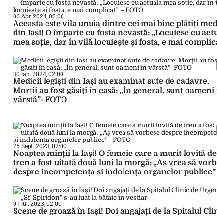
06 Apr. 2024, 02:00
Aceasta este vila unuia dintre cei mai bine plătiți med
din Iași! O împarte cu fosta nevastă: „Locuiesc cu act
mea soție, dar în vilă locuiește și fosta, e mai complic
– FOTO
30 Ian. 2024, 02:00
Medicii legiști din Iași au examinat sute de cadavre.
Morții au fost găsiți în casă: „În general, sunt oameni 
vârstă”- FOTO
25 Sept. 2023, 02:00
Noaptea minții la Iași! O femeie care a murit lovită de
tren a fost uitată două luni la morgă: „Aș vrea să vor
despre incompetența și indolența organelor publice”
FOTO
01 Iul. 2023, 02:00
Scene de groază în Iași! Doi angajați de la Spitalul Cli