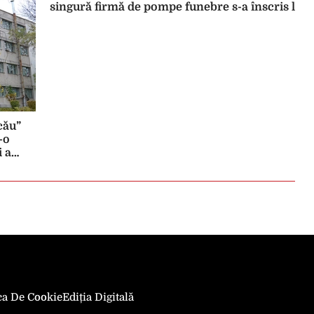
singură firmă de pompe funebre s-a înscris la lic
cău”
-o
i a
ie
ica De Cookie
Ediția Digitală