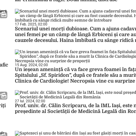
17 Feb. 2025, 02:00
Scenariul unei morți dubioase. Cum a ajuns cadav
unei femei pe un câmp de lângă Erbiceni și care au
cauzele decesului. Haina îmbibată cu sânge ridică
semne de întrebare
afic
15 Aug. 2024, 02:00
Un ieșean amenință că va face greva foamei în faț
Spitalului „Sf. Spiridon”, după ce fratele său a murit
Clinica de Cardiologie! Necropsia vine cu surprize
proporții
27 Iul. 2024, 02:00
iți
Prof. univ. dr. Călin Scripcaru, de la IML Iași, este 
președinte al Societății de Medicină Legală din R