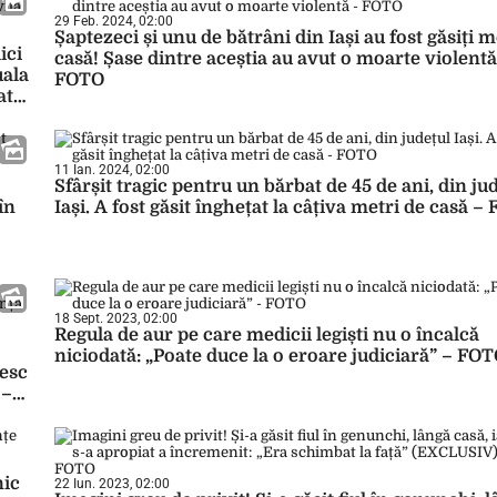
29 Feb. 2024, 02:00
Șaptezeci și unu de bătrâni din Iași au fost găsiți m
ici
casă! Șase dintre aceștia au avut o moarte violentă
uala
FOTO
at”
11 Ian. 2024, 02:00
Sfârșit tragic pentru un bărbat de 45 de ani, din ju
în
Iași. A fost găsit înghețat la câțiva metri de casă –
18 Sept. 2023, 02:00
Regula de aur pe care medicii legiști nu o încalcă
niciodată: „Poate duce la o eroare judiciară” – FO
besc
 –
nic
22 Iun. 2023, 02:00