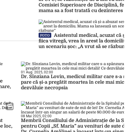
Comisiei Superioare de Disciplină, femei
mama sa a fost tratată cu dezinteres
Asistentul medical, acuzat că și-a
FOTO
fiica vitregă, vrea în arest la domiciliu
un scenariu șoc: „A vrut să se răzbune”
01 Aug. 2025, 02:00
Dr. Sînziana Lovin, medicul militar care s-a spâ
te
pare că și-a pregătit moartea în cele mai mici de
nare,
dezvăluie necropsia
08 Mai 2025, 02:00
st
Membrii Consiliului de Administrație de la Spita
e loc,
pentru Copii „Sf. Maria” au venituri de sute de mi
Dr. Cornelia Amălinei a încasat într-un singur a