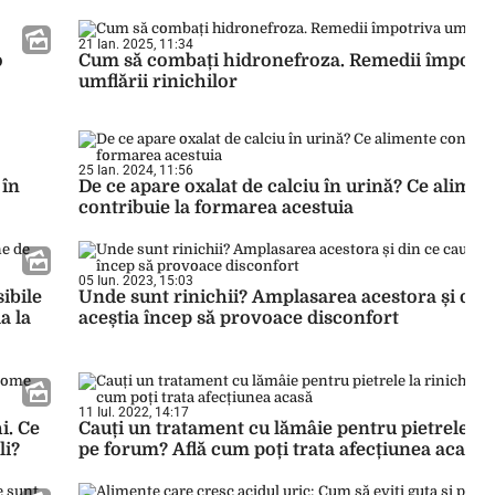
21 Ian. 2025, 11:34
o
Cum să combați hidronefroza. Remedii împotri
umflării rinichilor
25 Ian. 2024, 11:56
 în
De ce apare oxalat de calciu în urină? Ce alimen
contribuie la formarea acestuia
05 Iun. 2023, 15:03
ibile
Unde sunt rinichii? Amplasarea acestora și din
a la
aceștia încep să provoace disconfort
11 Iul. 2022, 14:17
i. Ce
Cauți un tratament cu lămâie pentru pietrele la 
li?
pe forum? Află cum poți trata afecțiunea acasă