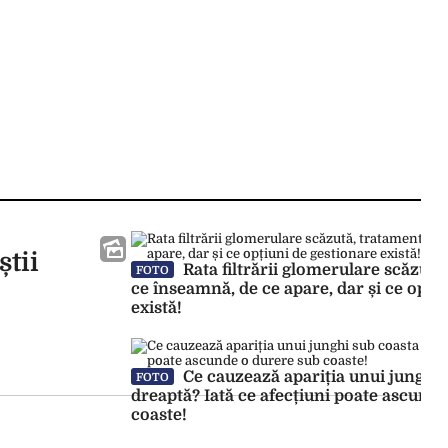
știi
Rata filtrării glomerulare scăzută,
FOTO
ce înseamnă, de ce apare, dar și ce opți
există!
Ce cauzează apariția unui junghi 
FOTO
dreaptă? Iată ce afecțiuni poate ascund
coaste!