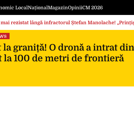
nomic Local
Național
Magazin
Opinii
CM 2026
mai rezistat lângă infractorul Ștefan Manolache! „Prințișo
ews
 la graniță! O dronă a intrat di
 la 100 de metri de frontieră