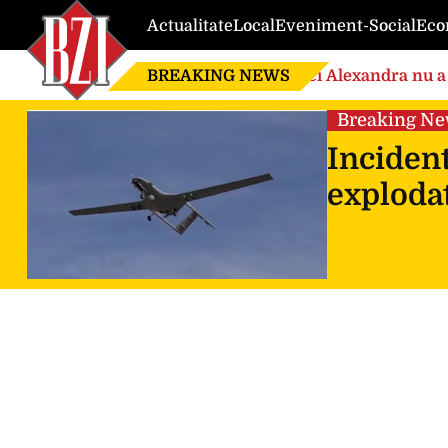
Actualitate
Local
Eveniment-Social
Eco
BREAKING NEWS
Nici Alexandra nu a 
de căsnicie
Breaking N
Incident
explodat