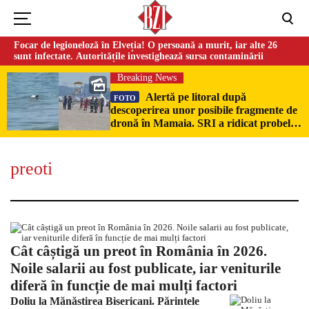
Focar de legioneloză în Elveția! O persoană a murit, iar alte 26
sunt infectate. Autoritățile investighează sursa contaminării
Breaking News
Alertă pe litoral după
FOTO
descoperirea unor posibile fragmente de
dronă în Mamaia. SRI a ridicat probele
pentru expertiză
preoti
Cât câștigă un preot în România în 2026.
Noile salarii au fost publicate, iar veniturile
diferă în funcție de mai mulți factori
Doliu la Mănăstirea Bisericani. Părintele