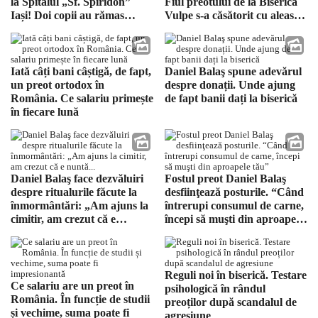
la Spitalul „Sf. Spiridon”
Fiul preotului de la Biserica
Iași! Doi copii au rămas
Vulpe s-a căsătorit cu aleasa
orfani: „Să ne rugăm și
inimii! A fost prezent și
pentru familia greu
Înaltpreasfințitul Teofan
încercată”
Iată câți bani câștigă, de fapt,
Daniel Balaş spune adevărul
un preot ortodox în
despre donații. Unde ajung
România. Ce salariu primește
de fapt banii dați la biserică
în fiecare lună
Daniel Balaş face dezvăluiri
Fostul preot Daniel Balaş
despre ritualurile făcute la
desfiinţează posturile. “Când
înmormântări: „Am ajuns la
întrerupi consumul de carne,
cimitir, am crezut că e
începi să muşti din aproapele
nuntă…”
tău”
Reguli noi în biserică. Testare
Ce salariu are un preot în
psihologică în rândul
România. În funcție de studii
preoților după scandalul de
și vechime, suma poate fi
agresiune