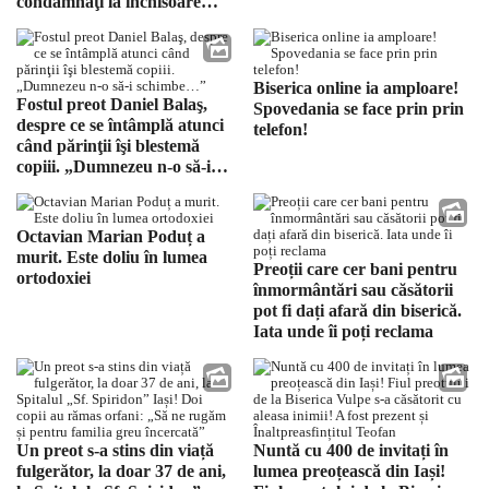
condamnaţi la închisoare
pentru viol. Victimele celor
doi erau elevi ai seminarului
teologic
Biserica online ia amploare!
Fostul preot Daniel Balaş,
Spovedania se face prin prin
despre ce se întâmplă atunci
telefon!
când părinţii îşi blestemă
copiii. „Dumnezeu n-o să-i
schimbe…”
Octavian Marian Poduț a
murit. Este doliu în lumea
Preoții care cer bani pentru
ortodoxiei
înmormântări sau căsătorii
pot fi dați afară din biserică.
Iata unde îi poți reclama
Un preot s-a stins din viață
Nuntă cu 400 de invitați în
fulgerător, la doar 37 de ani,
lumea preoțească din Iași!