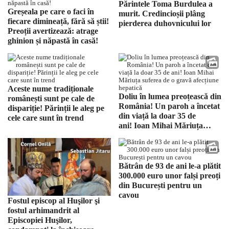
Părintele Toma Burdulea a
Greșeala pe care o faci în
murit. Credincioșii plâng
fiecare dimineață, fără să știi!
pierderea duhovnicului lor
Preoții avertizează: atrage
ghinion și năpastă în casă!
Aceste nume tradiționale
Doliu în lumea preoțească din
românești sunt pe cale de
România! Un paroh a încetat
dispariție! Părinții le aleg pe
din viață la doar 35 de
cele care sunt în trend
ani! Ioan Mihai Măriuța
suferea de o gravă afecțiune
hepatică
Bătrân de 93 de ani le-a plătit
300.000 euro unor falși preoți
din București pentru un
cavou
Fostul episcop al Huşilor şi
fostul arhimandrit al
Episcopiei Huşilor,