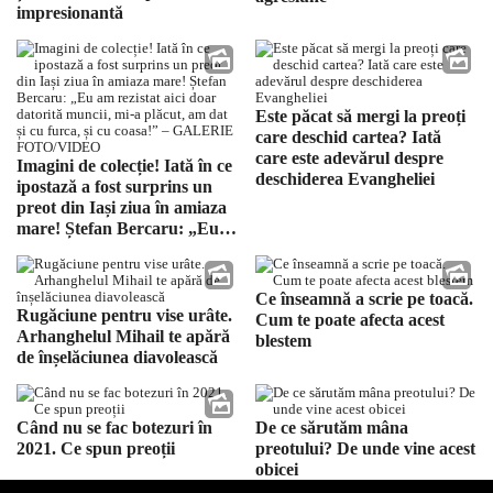
impresionantă
Este păcat să mergi la preoți
care deschid cartea? Iată
care este adevărul despre
Imagini de colecție! Iată în ce
deschiderea Evangheliei
ipostază a fost surprins un
preot din Iași ziua în amiaza
mare! Ștefan Bercaru: „Eu
am rezistat aici doar datorită
muncii, mi-a plăcut, am dat și
cu furca, și cu coasa!” –
Ce înseamnă a scrie pe toacă.
GALERIE FOTO/VIDEO
Rugăciune pentru vise urâte.
Cum te poate afecta acest
Arhanghelul Mihail te apără
blestem
de înșelăciunea diavolească
Când nu se fac botezuri în
De ce sărutăm mâna
2021. Ce spun preoții
preotului? De unde vine acest
obicei