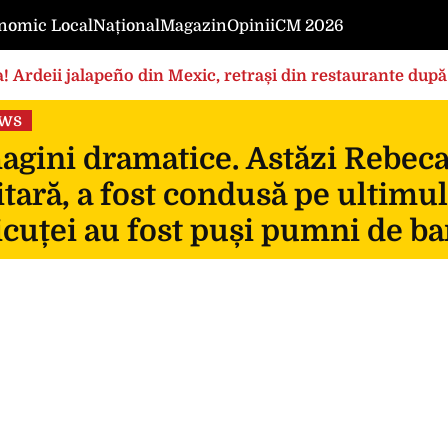
nomic Local
Național
Magazin
Opinii
CM 2026
! Ardeii jalapeño din Mexic, retrași din restaurante după
ews
gini dramatice. Astăzi Rebeca, 
itară, a fost condusă pe ultimul
icuței au fost puși pumni de ba