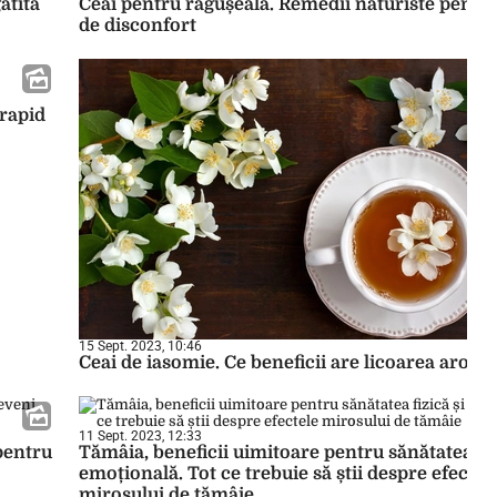
ătită
Ceai pentru răgușeală. Remedii naturiste pentru
de disconfort
 rapid
15 Sept. 2023, 10:46
Ceai de iasomie. Ce beneficii are licoarea aroma
11 Sept. 2023, 12:33
 pentru
Tămâia, beneficii uimitoare pentru sănătatea fiz
emoțională. Tot ce trebuie să știi despre efectel
mirosului de tămâie