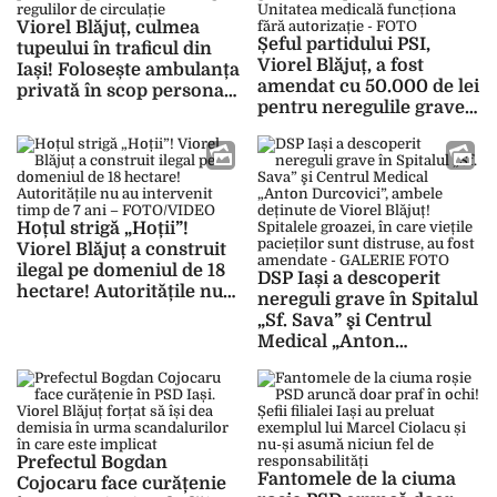
Viorel Blăjuț, culmea
Șeful partidului PSI,
tupeului în traficul din
Viorel Blăjuț, a fost
Iași! Folosește ambulanța
amendat cu 50.000 de lei
privată în scop personal,
pentru neregulile grave
pentru a se sustrage
de la spitalul său privat!
regulilor de circulație
Unitatea medicală
funcționa fără
autorizație – FOTO
Hoțul strigă „Hoții”!
Viorel Blăjuț a construit
ilegal pe domeniul de 18
DSP Iași a descoperit
hectare! Autoritățile nu
nereguli grave în Spitalul
au intervenit timp de 7
„Sf. Sava” şi Centrul
ani – FOTO/VIDEO
Medical „Anton
Durcovici”, ambele
deținute de Viorel Blăjuț!
Spitalele groazei, în care
viețile pacieților sunt
distruse, au fost
Prefectul Bogdan
amendate – GALERIE
Fantomele de la ciuma
Cojocaru face curățenie
FOTO