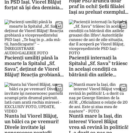
roșie PSD aruncă doar
în PSD Iași. Viorel Blăjuț
praf în ochi! Șefii filialei
forțat să își dea demisia
Iași au preluat exemplul
în urma scandalurilor în
lui Marcel Ciolacu și nu-
care este implicat
și asumă niciun fel de
responsabilități
Pacienți umiliți până la
Pacienții internați la
moarte la Spitalul „Sf.
Spitalul „Sf. Sava” trăiesc
Sava”, deținut de Viorel
în același condiții ca
Blăjuț! Reacția grobiană a
bătrânii din azilele
vicepreședintelui PSD
groazei din Ilfov!
Iași: „Te bag în p…zda
Autoritățile cunosc de
mă-tii, handicapato!” –
ani de zile situația, dar îl
ÎNREGISTRARE
acoperă pe Viorel Blăjuț,
AUDIO/GALERIE FOTO
vicepreședintele PSD Iași
– FOTO
Nunta lui Viorel Blăjuț,
Nuntă mare la Iași, din
un bâlci ca pe vremuri!
interes! Viorel Blăjuț
Divele invitate îşi
vrea să revină în politică!