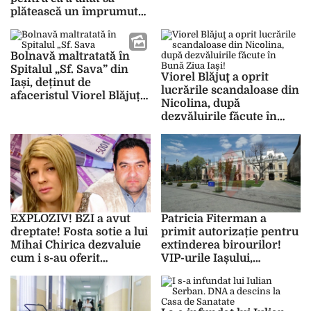
ea două săptămâni. Era
plătească un împrumut
bătută și murdară când
de 5 milioane euro! Au
am găsit-o”
fost puse ca garanție
terenurile Red Hospital,
Bolnavă maltratată în
Red Clinic și Iasisting
Spitalul „Sf. Sava” din
Viorel Blăjuţ a oprit
Iași, deținut de
lucrările scandaloase din
afaceristul Viorel Blăjuț!
Nicolina, după
Familia s-a îngrozit și a
dezvăluirile făcute în
externat-o de urgență
Bună Ziua Iaşi!
când a găsit-o plină de
vânătăi pe corp și
inconștientă – FOTO
EXPLOZIV! BZI a avut
Patricia Fiterman a
dreptate! Fosta sotie a lui
primit autorizație pentru
Mihai Chirica dezvaluie
extinderea birourilor!
cum i s-au oferit
VIP-urile Iașului,
200.000 de euro ca sa-l
aprobări pe bandă
denigreze pe actualul
rulantă!
primar – FOTO, VIDEO