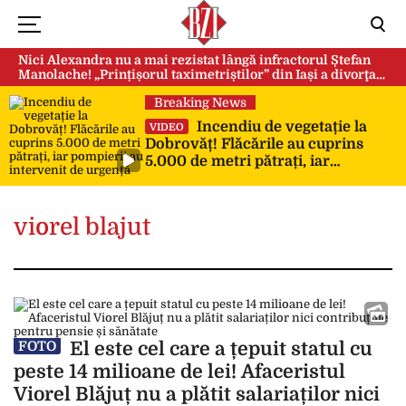
Nici Alexandra nu a mai rezistat lângă infractorul Ștefan
Manolache! „Prințișorul taximetriștilor” din Iași a divorţat
după doi ani de căsnicie
Breaking News
Incendiu de vegetație la
VIDEO
Dobrovăț! Flăcările au cuprins
5.000 de metri pătrați, iar
pompierii au intervenit de urgență
viorel blajut
El este cel care a țepuit statul cu
FOTO
peste 14 milioane de lei! Afaceristul
Viorel Blăjuț nu a plătit salariaților nici