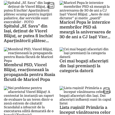
Partidului Social
personalului insuficient,
Democrat: „Lasă să-l
pacienții sunt sedați cu
doară, o să-i treacă!” –
japca: „Seara îi lăsam
FOTO
sănătoși, iar a doua zi
Maricel Popa le interzice
erau legume!” – FOTO
Spitalul „Sf. Sava” din
membrilor PSD să
Iași, deținut de Viorel
meargă la aniversarea de
Blăjuț, ar putea fi închis!
30 de ani a CJ Iași! Viorel
Aparținătorii plătesc
Blăjuț: „Aere de mic
scump pentru îngrijiri
dictator” și motiv
paliative, dar serviciile
„pueril”
sunt execrabile! – FOTO
Cei mai bogați afaceriști
Membrul PSD, Viorel
din Iași premianți la
Blăjuț, reacționează la
categoria datorii
propaganda pentru Rusia
făcută de Maricel Popa
Lista rușinii! Primăria a
început vânătoarea celor