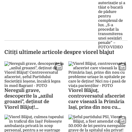
sesizări penale” – FOTO/VIDEO
Citiți ultimele articole despre viorel blajut
Nereguli grave,
Viorel Blăjuț,
descoperite la „azilul
controversatul afacerist
groazei”, deținut de
care visează la Primăria
Viorel Blăjuț!
Iași, prins din nou cu
Controversatul afacerist,
probleme uriașe în
șeful Partidului Societății
spitalele pe care le
Ieșene, încalcă legea în
deține! Nici nu-i pasă de
mod flagrant – FOTO
viața pacienților – FOTO