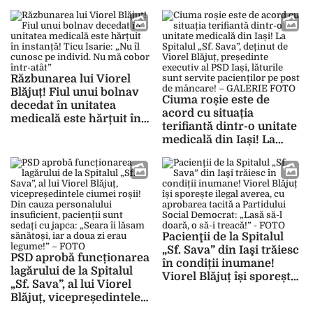
Autorității Naționale de
cu avertisment! Ce
Management al Calității
nereguli a descoperit
în Sănătate, cu toate că
DSP în cadrul unității
pacienţii internaţi aici
medicale
trăiesc în condiţii
inumane! – FOTO
Răzbunarea lui Viorel
Blăjuț! Fiul unui bolnav
Ciuma roșie este de
decedat în unitatea
acord cu situația
medicală este hărțuit în
terifiantă dintr-o unitate
instanță! Ticu Isarie: „Nu
medicală din Iași! La
îl cunosc pe individ. Nu
Spitalul „Sf. Sava”,
mă cobor într-atât”
deținut de Viorel Blăjuț,
președinte executiv al
PSD Iași, lăturile sunt
servite pacienților pe
post de mâncare! –
GALERIE FOTO
Pacienţii de la Spitalul
„Sf. Sava” din Iaşi trăiesc
PSD aprobă funcționarea
în condiții inumane!
lagărului de la Spitalul
Viorel Blăjuț își sporește
„Sf. Sava”, al lui Viorel
ilegal averea, cu
Blăjuț, vicepreședintele
aprobarea tacită a
ciumei roșii! Din cauza