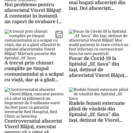
mai bogați afaceriști din
Noi probleme pentru
Iași. Doi afaceriști
afaceristul Viorel Blăjuț!
influenți sunt în capul
A contestat în instanță
listei
un raport de evaluare la
un teren dintr-o zonă
extrem de căutată!
Scandalul a izbucnit de la
executarea silită
demarată de o bancă!
(Exclusiv)
Focar de Covid-19 la
A trecut prin chinuri
Spitalul „Sf. Sava” din
cumplite pe timpul
Iași, deținut de
comunismului și a scăpat
afaceristul Viorel Blăjuț!
cu viață, dar și-a găsit
Mai mulţi pacienţi în
sfârșitul în spitalul
stare critică au fost
afaceristului Viorel
infectaţi cu coronavirus!
Blăjuț! Mărturii șocante
Sora lui este pozitivă!
din Spitalul „Sf. Sava” din
Rudele femeii externate
Iași
plină de vânătăi din
Spitalul „Sf. Sava” din
Iași, deținut de Viorel
Controversatul afacerist
Blăjuț, rup tăcerea! „Nu
Viorel Blăjuț, executat
ne-au lăsat să vorbim cu
pentru că a uitat să