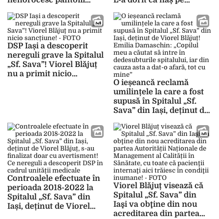
nenorocesc pantofii
L-a dorit ca naș pe
scumpi prin drumul
George Simion de la
pietruit. Iată cum arată
AUR: „Oficializez o relație
rochia miresei –
de 20 de ani. Este și ziua
EXCLUSIV FOTO,
mea de naștere” – FOTO
DSP Iași a descoperit
UPDATE, VIDEO
nereguli grave la Spitalul
„Sf. Sava”! Viorel Blăjuț
nu a primit nicio
O ieșeancă reclamă
sancțiune! – FOTO
umilințele la care a fost
supusă în Spitalul „Sf.
Sava” din Iași, deținut de
Viorel Blăjuț! Emilia
Damaschin: „Copilul meu
a căutat să intre în
dedesubturile spitalului,
iar din cauza asta a dat-o
afară, tot cu mine”
Controalele efectuate în
Viorel Blăjuț visează că
perioada 2018-2022 la
Spitalul „Sf. Sava” din
Spitalul „Sf. Sava” din
Iaşi va obţine din nou
Iași, deținut de Viorel
acreditarea din partea
Blăjuț, s-au finalizat doar