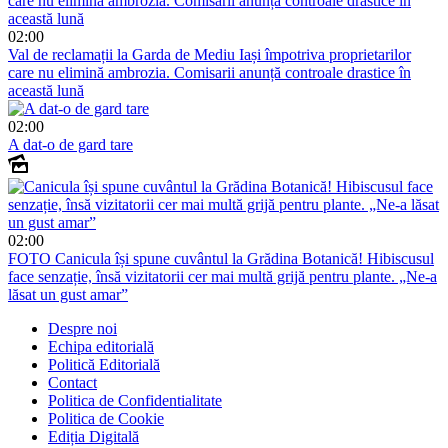
02:00
Val de reclamații la Garda de Mediu Iași împotriva proprietarilor
care nu elimină ambrozia. Comisarii anunță controale drastice în
această lună
02:00
A dat-o de gard tare
02:00
FOTO
Canicula își spune cuvântul la Grădina Botanică! Hibiscusul
face senzație, însă vizitatorii cer mai multă grijă pentru plante. „Ne-a
lăsat un gust amar”
Despre noi
Echipa editorială
Politică Editorială
Contact
Politica de Confidentialitate
Politica de Cookie
Ediția Digitală