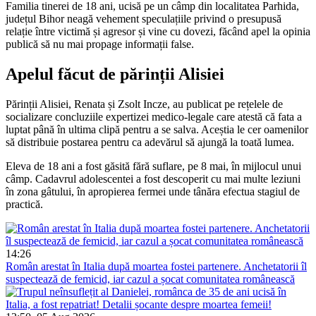
Familia tinerei de 18 ani, ucisă pe un câmp din localitatea Parhida,
județul Bihor neagă vehement speculațiile privind o presupusă
relație între victimă și agresor și vine cu dovezi, făcând apel la opinia
publică să nu mai propage informații false.
Apelul făcut de părinții Alisiei
Părinții Alisiei, Renata și Zsolt Incze, au publicat pe rețelele de
socializare concluziile expertizei medico-legale care atestă că fata a
luptat până în ultima clipă pentru a se salva. Aceștia le cer oamenilor
să distribuie postarea pentru ca adevărul să ajungă la toată lumea.
Eleva de 18 ani a fost găsită fără suflare, pe 8 mai, în mijlocul unui
câmp. Cadavrul adolescentei a fost descoperit cu mai multe leziuni
în zona gâtului, în apropierea fermei unde tânăra efectua stagiul de
practică.
14:26
Român arestat în Italia după moartea fostei partenere. Anchetatorii îl
suspectează de femicid, iar cazul a șocat comunitatea românească