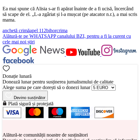
Ea mai spune că Alisia s-ar fi apărat înainte de a fi ucisă, încercând
să scape de el. „L-a zgâriat și l-a mușcat (pe atacator n.r.), a mai scris
mama.
anchetă crimă
apel 112
bihor
crima
Alătură-te pe
WHATSAPP
canalului BZI, pentru a fi la curent cu
cele mai noi știri
Donație lunară
Donează lunar pentru susținerea jurnalismului de calitate
Alege suma pe care dorești să o donezi lunar
Devino susținător
Plată sigură și protejată
Alătură-te comunității noastre de susținători