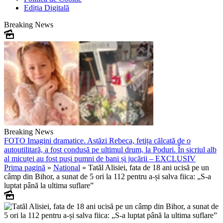
Ediția Digitală
Breaking News
Breaking News
FOTO
Imagini dramatice. Astăzi Rebeca, fetița călcată de o
autoutilitară, a fost condusă pe ultimul drum, la Poduri. În sicriul alb
al micuței au fost puși pumni de bani și jucării – EXCLUSIV
Prima pagină
»
National
»
Tatăl Alisiei, fata de 18 ani ucisă pe un
câmp din Bihor, a sunat de 5 ori la 112 pentru a-și salva fiica: „S-a
luptat până la ultima suflare”