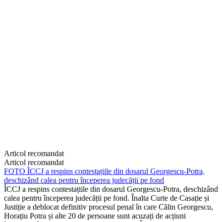
Articol recomandat
Articol recomandat
FOTO
ÎCCJ a respins contestațiile din dosarul Georgescu-Potra,
deschizând calea pentru începerea judecății pe fond
ÎCCJ a respins contestațiile din dosarul Georgescu-Potra, deschizând
calea pentru începerea judecății pe fond. Înalta Curte de Casație și
Justiție a deblocat definitiv procesul penal în care Călin Georgescu,
Horațiu Potra și alte 20 de persoane sunt acuzați de acțiuni