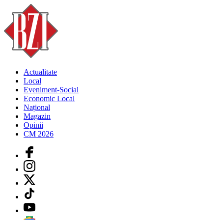
Actualitate
Local
Eveniment-Social
Economic Local
Național
Magazin
Opinii
CM 2026