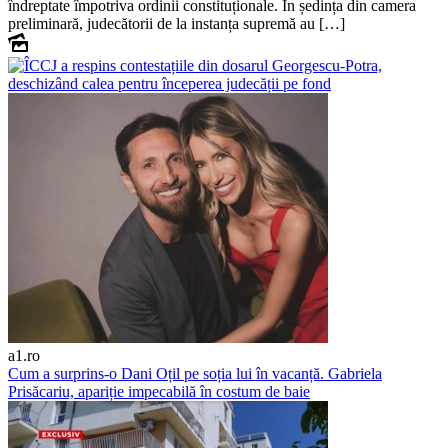
îndreptate împotriva ordinii constituționale. În ședința din camera
preliminară, judecătorii de la instanța supremă au […]
a1.ro
Cum a surprins-o Dani Oțil pe soția lui în vacanță. Gabriela
Prisăcariu, apariție impecabilă în costum de baie