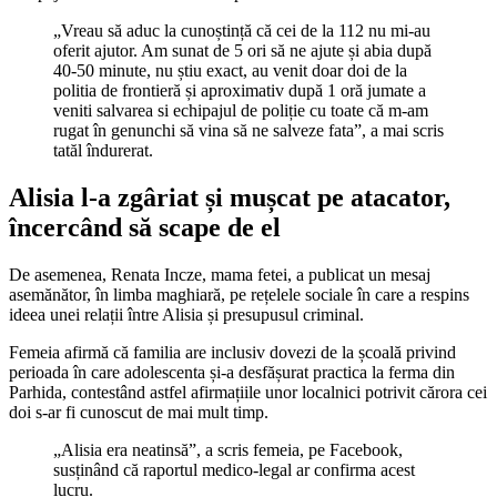
„Vreau să aduc la cunoștință că cei de la 112 nu mi-au
oferit ajutor. Am sunat de 5 ori să ne ajute și abia după
40-50 minute, nu știu exact, au venit doar doi de la
politia de frontieră și aproximativ după 1 oră jumate a
veniti salvarea si echipajul de poliție cu toate că m-am
rugat în genunchi să vina să ne salveze fata”, a mai scris
tatăl îndurerat.
Alisia l-a zgâriat și mușcat pe atacator,
încercând să scape de el
De asemenea, Renata Incze, mama fetei, a publicat un mesaj
asemănător, în limba maghiară, pe rețelele sociale în care a respins
ideea unei relații între Alisia și presupusul criminal.
Femeia afirmă că familia are inclusiv dovezi de la școală privind
perioada în care adolescenta și-a desfășurat practica la ferma din
Parhida, contestând astfel afirmațiile unor localnici potrivit cărora cei
doi s-ar fi cunoscut de mai mult timp.
„Alisia era neatinsă”, a scris femeia, pe Facebook,
susținând că raportul medico-legal ar confirma acest
lucru.