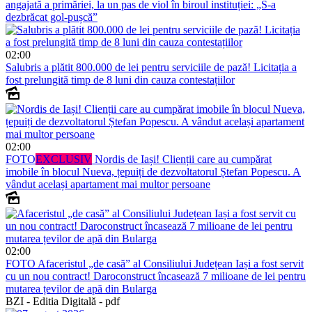
angajată a primăriei, la un pas de viol în biroul instituției: „S-a
dezbrăcat gol-pușcă”
02:00
Salubris a plătit 800.000 de lei pentru serviciile de pază! Licitația a
fost prelungită timp de 8 luni din cauza contestațiilor
02:00
FOTO
EXCLUSIV
Nordis de Iași! Clienții care au cumpărat
imobile în blocul Nueva, țepuiți de dezvoltatorul Ștefan Popescu. A
vândut același apartament mai multor persoane
02:00
FOTO
Afaceristul „de casă” al Consiliului Județean Iași a fost servit
cu un nou contract! Daroconstruct încasează 7 milioane de lei pentru
mutarea țevilor de apă din Bularga
BZI - Editia Digitală - pdf