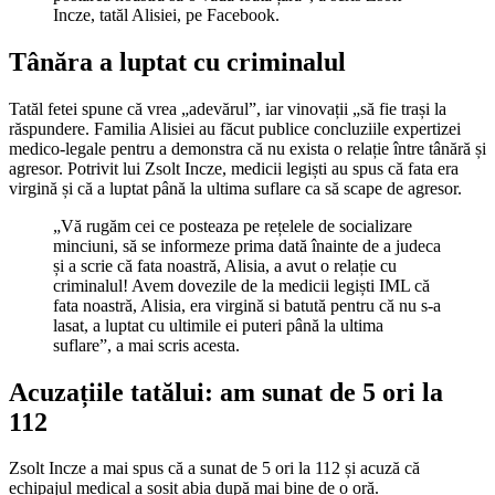
Incze, tatăl Alisiei, pe Facebook.
Tânăra a luptat cu criminalul
Tatăl fetei spune că vrea „adevărul”, iar vinovații „să fie trași la
răspundere. Familia Alisiei au făcut publice concluziile expertizei
medico-legale pentru a demonstra că nu exista o relație între tânără și
agresor. Potrivit lui Zsolt Incze, medicii legiști au spus că fata era
virgină și că a luptat până la ultima suflare ca să scape de agresor.
„Vă rugăm cei ce posteaza pe rețelele de socializare
minciuni, să se informeze prima dată înainte de a judeca
și a scrie că fata noastră, Alisia, a avut o relație cu
criminalul! Avem dovezile de la medicii legiști IML că
fata noastră, Alisia, era virgină si batută pentru că nu s-a
lasat, a luptat cu ultimile ei puteri până la ultima
suflare”, a mai scris acesta.
Acuzațiile tatălui: am sunat de 5 ori la
112
Zsolt Incze a mai spus că a sunat de 5 ori la 112 și acuză că
echipajul medical a sosit abia după mai bine de o oră.