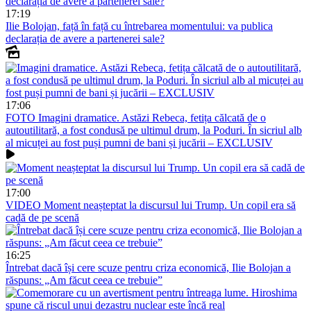
17:19
Ilie Bolojan, față în față cu întrebarea momentului: va publica
declarația de avere a partenerei sale?
17:06
FOTO
Imagini dramatice. Astăzi Rebeca, fetița călcată de o
autoutilitară, a fost condusă pe ultimul drum, la Poduri. În sicriul alb
al micuței au fost puși pumni de bani și jucării – EXCLUSIV
17:00
VIDEO
Moment neașteptat la discursul lui Trump. Un copil era să
cadă de pe scenă
16:25
Întrebat dacă își cere scuze pentru criza economică, Ilie Bolojan a
răspuns: „Am făcut ceea ce trebuie”