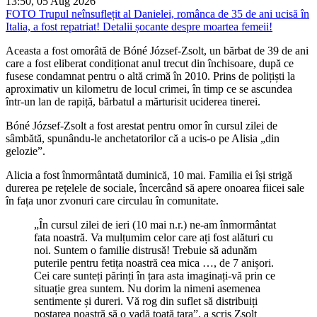
13:50, 05 Aug 2026
FOTO
Trupul neînsuflețit al Danielei, românca de 35 de ani ucisă în
Italia, a fost repatriat! Detalii șocante despre moartea femeii!
Aceasta a fost omorâtă de Bóné József-Zsolt, un bărbat de 39 de ani
care a fost eliberat condiționat anul trecut din închisoare, după ce
fusese condamnat pentru o altă crimă în 2010. Prins de polițiști la
aproximativ un kilometru de locul crimei, în timp ce se ascundea
într-un lan de rapiță, bărbatul a mărturisit uciderea tinerei.
Bóné József-Zsolt a fost arestat pentru omor în cursul zilei de
sâmbătă, spunându-le anchetatorilor că a ucis-o pe Alisia „din
gelozie”.
Alicia a fost înmormântată duminică, 10 mai. Familia ei își strigă
durerea pe rețelele de sociale, încercând să apere onoarea fiicei sale
în fața unor zvonuri care circulau în comunitate.
„În cursul zilei de ieri (10 mai n.r.) ne-am înmormântat
fata noastră. Va mulțumim celor care ați fost alături cu
noi. Suntem o familie distrusă! Trebuie să adunăm
puterile pentru fetița noastră cea mica …, de 7 anișori.
Cei care sunteți părinți în țara asta imaginați-vă prin ce
situație grea suntem. Nu dorim la nimeni asemenea
sentimente și dureri. Vă rog din suflet să distribuiți
postarea noastră să o vadă toată țara”, a scris Zsolt