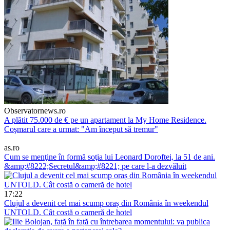
Observatornews.ro
A plătit 75.000 de € pe un apartament la My Home Residence.
Coşmarul care a urmat: "Am început să tremur"
as.ro
Cum se menţine în formă soţia lui Leonard Doroftei, la 51 de ani.
&amp;#8222;Secretul&amp;#8221; pe care l-a dezvăluit
17:22
Clujul a devenit cel mai scump oraș din România în weekendul
UNTOLD. Cât costă o cameră de hotel