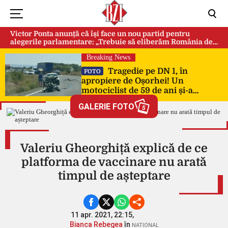
Victor Ponta anunță că își face un nou partid pentru
alegerile parlamentare: „Trebuie să eliberăm România de
această sectă globalistă”
Breaking News
Tragedie pe DN 1, în
FOTO
apropiere de Oșorhei! Un
motociclist de 59 de ani și-a
pierdut viața după impactul cu
GALERIE FOTO
5
două mașini!
Valeriu Gheorghiță explică de ce
platforma de vaccinare nu arată
timpul de așteptare
11 apr. 2021, 22:15,
Bianca Rebegea
în
NATIONAL