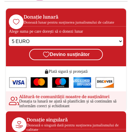
Donație lunară
Donează lunar pentru susținerea jurnalismului de calitate
Alege suma pe care dorești să o donezi lunar
Devino susținător
Plată sigură și protejată
Alătură-te comunității noastre de susținători
Donația ta lunară ne ajută să planificăm și să continuăm să
informăm corect și echidistant
Donație singulară
Donează o singură dată pentru susținerea jurnalismului de
calitate