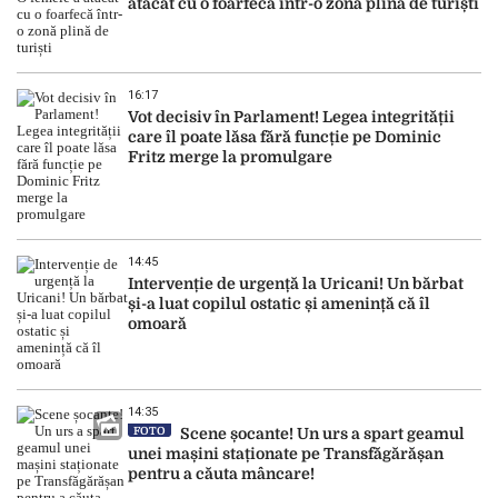
atacat cu o foarfecă într-o zonă plină de turiști
16:17
Vot decisiv în Parlament! Legea integrității
care îl poate lăsa fără funcție pe Dominic
Fritz merge la promulgare
14:45
Intervenție de urgență la Uricani! Un bărbat
și-a luat copilul ostatic și amenință că îl
omoară
14:35
FOTO
Scene șocante! Un urs a spart geamul
unei mașini staționate pe Transfăgărășan
pentru a căuta mâncare!