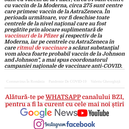
cu vaccin de la Moderna, circa 275 sunt centre
care primesc vaccin de la AstraZeneca. În
perioada următoare, vor fi deschise toate
centrele de la nivel naţional care au fost
pregătite prin alocare suplimentară de
vaccinuri de la Pfizer
şi respectiv de la
Moderna, iar pe centrele cu AstraZeneca în
care
ritmul de vaccinare
a scăzut substanţial
vom aloca foarte probabil vaccin de la Johnson
and Johnson”, a mai spus coordonatorul
campaniei naţionale de vaccinare anti-COVID.
Coronavirus În România
Pandemie De COVID-19
Valeriu Gheorghiță
Alătură-te pe
WHATSAPP
canalului BZI,
pentru a fi la curent cu cele mai noi știri