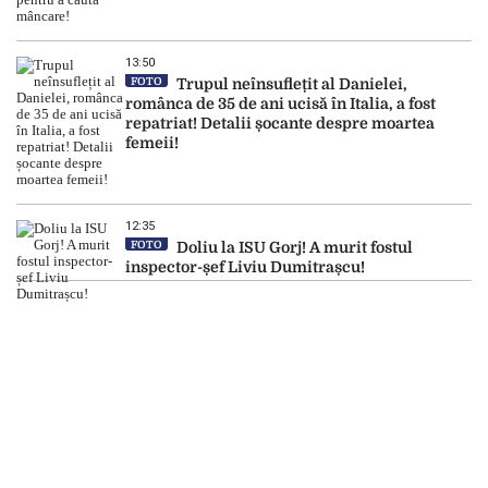
13:50
FOTO
Trupul neînsuflețit al Danielei,
românca de 35 de ani ucisă în Italia, a fost
repatriat! Detalii șocante despre moartea
femeii!
12:35
FOTO
Doliu la ISU Gorj! A murit fostul
inspector-șef Liviu Dumitrașcu!