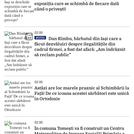
expoziția care se schimbă de fiecare dată
când o privești!
02:00
FOTO
Dan Rîmbu, bărbatul din Iași care a
făcut dezvăluiri despre ilegalitățile din
cadrul firmei, a fost dat afară: „Am îndrăznit
să reclam public”
02:00
Astăzi are loc marele praznic al Schimbării la
Față! De ce icoana acestei sărbători este unică
în Ortodoxie
02:00
În comuna Tomești va fi construit un Centru
Metropolitan de Inovare Socială! Primăria a