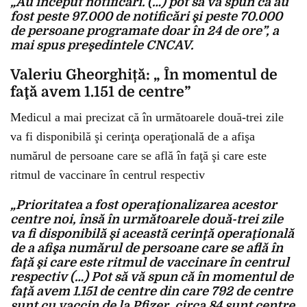
„Au început notificări. (…) pot să vă spun că au
fost peste 97.000 de notificări şi peste 70.000
de persoane programate doar în 24 de ore”, a
mai spus preşedintele CNCAV.
Valeriu Gheorghiță: „ În momentul de
faţă avem 1.151 de centre”
Medicul a mai precizat că în următoarele două-trei zile
va fi disponibilă şi cerinţa operaţională de a afişa
numărul de persoane care se află în faţă şi care este
ritmul de vaccinare în centrul respectiv
„Prioritatea a fost operaţionalizarea acestor
centre noi, însă în următoarele două-trei zile
va fi disponibilă şi această cerinţă operaţională
de a afişa numărul de persoane care se află în
faţă şi care este ritmul de vaccinare în centrul
respectiv (…) Pot să vă spun că în momentul de
faţă avem 1.151 de centre din care 792 de centre
sunt cu vaccin de la Pfizer, circa 84 sunt centre