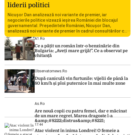
liderii politici
Nicușor Dan analizează noi variante de premier, iar
negocierile politice vizează ieșirea României din blocajul
guvernamental. Președintele României, Nicușor Dan,
analizează noi variante de premier în cadrul consultărilor cu
liderii politici. Ciprian Ciucu vorbește despre scenariul unui
A1.ro
guvern tehnocrat și despre posibilitatea a două cabinete
Ce a pățit un român într-o benzinărie din
succesive. Nicușor Dan analizează noi variante de premier
Bulgaria: „Aveți mare grijă!”. Ce a observat pe
România traversează […]
chitanță
Observatornews.ro
După caniculă vin furtunile: vijelii de până la
80 km/h și ploi puternice în mai multe zone
As.ro
Are nouă copii cu patru femei, dar e măcinat
de un mare regret. Marea dragoste l-a
&amp;#8222;distrus&amp;#8221;
17:44
Atac violent în inima Londrei! O femeie a