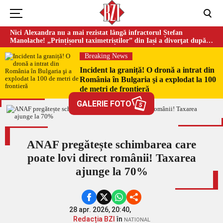
Nici Alexandra nu a mai rezistat lângă infractorul Ștefan
Manolache! „Prințișorul taximetriștilor” din Iași a divorţat după
doi ani de căsnicie
Breaking News
Incident la graniță! O dronă a intrat din
România în Bulgaria şi a explodat la 100
de metri de frontieră
GALERIE FOTO
5
ANAF pregătește schimbarea care
poate lovi direct românii! Taxarea
ajunge la 70%
28 apr. 2026, 20:40,
Redacția BZI
în
NATIONAL