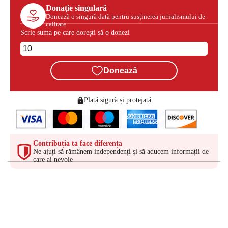
Donație singulară
Donează o singură dată pentru susținerea jurnalismului de
calitate
Scrie suma pe care dorești să o donezi
Donează
Plată sigură și protejată
Contribuția ta face diferența
Ne ajuți să rămânem independenți și să aducem informații de
care ai nevoie