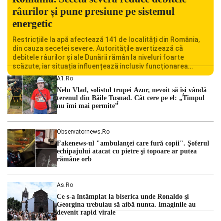
râurilor și pune presiune pe sistemul
energetic
Restricțiile la apă afectează 141 de localități din România,
din cauza secetei severe. Autoritățile avertizează că
debitele râurilor și ale Dunării rămân la niveluri foarte
scăzute, iar situația influențează inclusiv funcționarea
Centralei Nucleare de la Cernavodă. România se confruntă
A1.ro
cu una dintre cele mai dificile perioade din punct de vedere
Nelu Vlad, solistul trupei Azur, nevoit să își vândă
hidrologic din ultimii ani. Lipsa […]
terenul din Băile Tușnad. Cât cere pe el: „Timpul
nu îmi mai permite”
Observatornews.ro
Fakenews-ul "ambulanţei care fură copii". Şoferul
echipajului atacat cu pietre şi topoare ar putea
rămâne orb
As.ro
Ce s-a întâmplat la biserica unde Ronaldo şi
Georgina trebuiau să aibă nunta. Imaginile au
devenit rapid virale