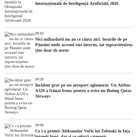
Internațională de Inteligență Artificială 2026
09:42
Nici miliardarii nu au ce căuta aici: locurile de pe
Pământ unde accesul este interzis, iar supraviețuirea
ține doar de noroc
09:20
Incident grav pe un aeroport aglomerat. Un Airbus
A320 a frânat brusc pentru a evita un Boeing Qatar
Airways
09:00
Ce i-a promis Aleksandar Vučić lui Zelenski în fața
întregii lumi, dar și ce refuză categoric