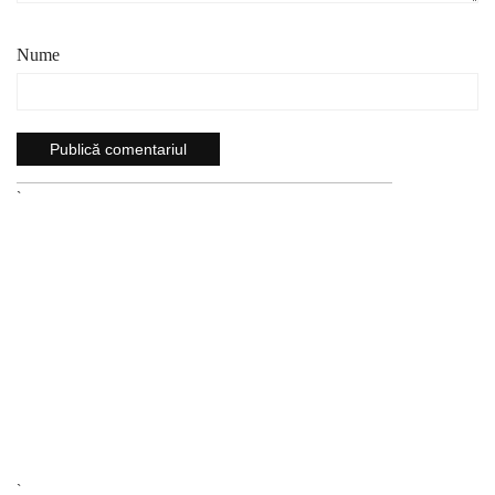
Nume
`
`