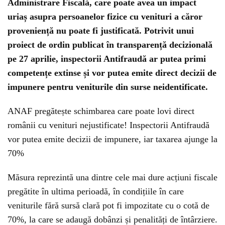
Administrare Fiscală, care poate avea un impact
uriaș asupra persoanelor fizice cu venituri a căror
proveniență nu poate fi justificată. Potrivit unui
proiect de ordin publicat în transparență decizională
pe 27 aprilie, inspectorii Antifraudă ar putea primi
competențe extinse și vor putea emite direct decizii de
impunere pentru veniturile din surse neidentificate.
ANAF pregătește schimbarea care poate lovi direct
românii cu venituri nejustificate! Inspectorii Antifraudă
vor putea emite decizii de impunere, iar taxarea ajunge la
70%
Măsura reprezintă una dintre cele mai dure acțiuni fiscale
pregătite în ultima perioadă, în condițiile în care
veniturile fără sursă clară pot fi impozitate cu o cotă de
70%, la care se adaugă dobânzi și penalități de întârziere.