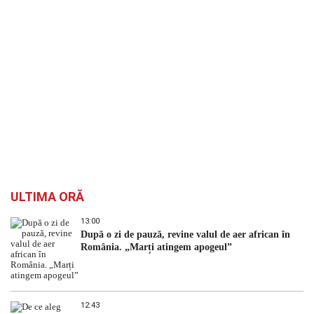
ULTIMA ORĂ
13:00
După o zi de pauză, revine valul de aer african în
România. „Marți atingem apogeul”
12:43