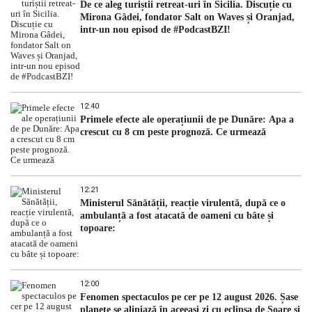
De ce aleg turiștii retreat-uri în Sicilia. Discuție cu
Mirona Gâdei, fondator Salt on Waves și Oranjad,
intr-un nou episod de #PodcastBZI!
12:40
Primele efecte ale operațiunii de pe Dunăre: Apa a
crescut cu 8 cm peste prognoză. Ce urmează
12:21
Ministerul Sănătății, reacție virulentă, după ce o
ambulanță a fost atacată de oameni cu bâte și
topoare:
12:00
Fenomen spectaculos pe cer pe 12 august 2026. Șase
planete se aliniază în aceeași zi cu eclipsa de Soare și