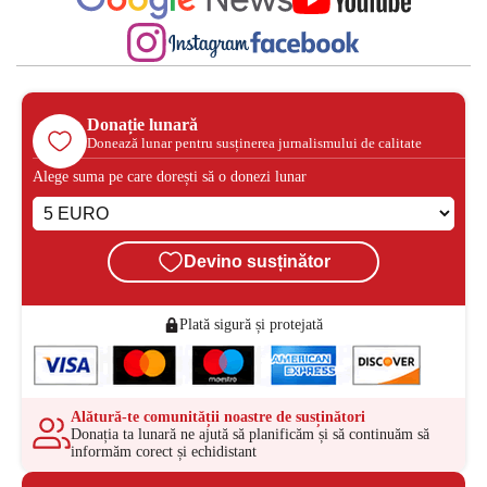
Donație lunară
Donează lunar pentru susținerea jurnalismului de calitate
Alege suma pe care dorești să o donezi lunar
Devino susținător
Plată sigură și protejată
Alătură-te comunității noastre de susținători
Donația ta lunară ne ajută să planificăm și să continuăm să
informăm corect și echidistant