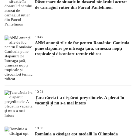
Răsturnare de situație în dosarul tânărului acuzat
de carnagiul rutier din Parcul Pantelimon
10:42
ANM anunță zile de foc pentru România: Canicula
pune stăpânire pe întreaga țară, urmează nopți
tropicale și disconfort termic ridicat
10:21
Țara căreia i-a dispărut președintele. A plecat în
vacanță și nu s-a mai întors
10:00
România a câștigat opt medalii la Olimpiada