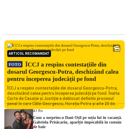
ARTICOL RECOMANDAT
ÎCCJ a respins contestațiile din
FOTO
dosarul Georgescu-Potra, deschizând calea
pentru începerea judecății pe fond
ÎCCJ a respins contestațiile din dosarul Georgescu-Potra,
deschizând calea pentru începerea judecății pe fond. Înalta
Curte de Casație și Justiție a deblocat definitiv procesul
penal în care Călin Georgescu, Horațiu Potra și alte 20 de
persoane sunt acuzați de acțiuni îndreptate împotriva
A1.ro
ordinii constituționale. În ședința din camera preliminară,
Cum a surprins-o Dani Oțil pe soția lui în vacanță.
judecătorii de la instanța supremă au […]
Gabriela Prisăcariu, apariție impecabilă în costum
de baie