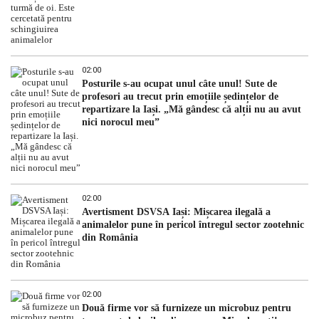
02:00
Posturile s-au ocupat unul câte unul! Sute de
profesori au trecut prin emoțiile ședințelor de
repartizare la Iași. „Mă gândesc că alții nu au avut
nici norocul meu”
02:00
Avertisment DSVSA Iași: Mișcarea ilegală a
animalelor pune în pericol întregul sector zootehnic
din România
02:00
Două firme vor să furnizeze un microbuz pentru