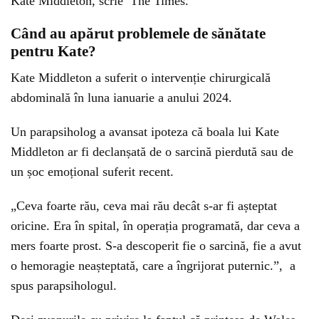
Kate Middleton, scrie The Times.
Când au apărut problemele de sănătate
pentru Kate?
Kate Middleton a suferit o intervenție chirurgicală
abdominală în luna ianuarie a anului 2024.
Un parapsiholog a avansat ipoteza că boala lui Kate
Middleton ar fi declanșată de o sarcină pierdută sau de
un șoc emoțional suferit recent.
„Ceva foarte rău, ceva mai rău decât s-ar fi așteptat
oricine. Era în spital, în operația programată, dar ceva a
mers foarte prost. S-a descoperit fie o sarcină, fie a avut
o hemoragie neașteptată, care a îngrijorat puternic.”, a
spus parapsihologul.