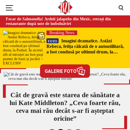
Focar de Salmonella! Ardeii jalapeño din Mexic, retrași din
restaurante după sute de îmbolnăviri
Breaking News
Imagini dramatice. Astăzi
FOTO
Rebeca, fetița călcată de o autoutilitară,
a fost condusă pe ultimul drum, la
Poduri. În sicriul alb al micuței au fost
puși pumni de bani și jucării –
EXCLUSIV
GALERIE FOTO
6
Cât de gravă este starea de sănătate a
lui Kate Middleton? „Ceva foarte rău,
ceva mai rău decât s-ar fi așteptat
oricine”