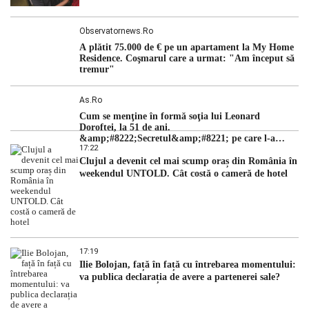
Observatornews.ro
A plătit 75.000 de € pe un apartament la My Home
Residence. Coşmarul care a urmat: "Am început să
tremur"
As.ro
Cum se menţine în formă soţia lui Leonard
Doroftei, la 51 de ani.
&amp;#8222;Secretul&amp;#8221; pe care l-a
17:22
dezvăluit
Clujul a devenit cel mai scump oraș din România în
weekendul UNTOLD. Cât costă o cameră de hotel
17:19
Ilie Bolojan, față în față cu întrebarea momentului:
va publica declarația de avere a partenerei sale?