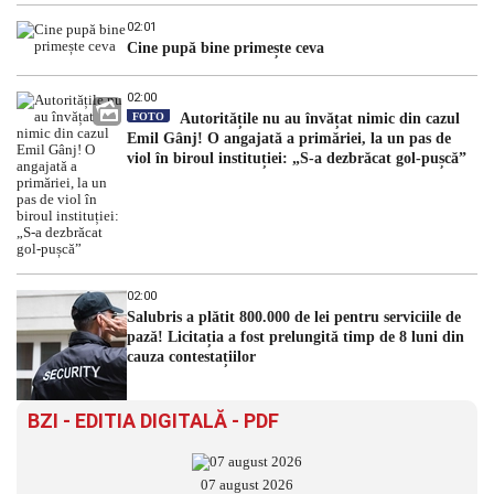
02:01
Cine pupă bine primește ceva
02:00
FOTO
Autoritățile nu au învățat nimic din cazul
Emil Gânj! O angajată a primăriei, la un pas de
viol în biroul instituției: „S-a dezbrăcat gol-pușcă”
02:00
Salubris a plătit 800.000 de lei pentru serviciile de
pază! Licitația a fost prelungită timp de 8 luni din
cauza contestațiilor
BZI - EDITIA DIGITALĂ - PDF
07 august 2026