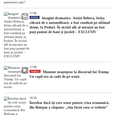
17:06
FOTO
Imagini dramatice. Astăzi Rebeca, fetița
călcată de o autoutilitară, a fost condusă pe ultimul
drum, la Poduri. În sicriul alb al micuței au fost
puși pumni de bani și jucării – EXCLUSIV
17:00
VIDEO
Moment neașteptat la discursul lui Trump.
Un copil era să cadă de pe scenă
16:25
Întrebat dacă își cere scuze pentru criza economică,
Ilie Bolojan a răspuns: „Am făcut ceea ce trebuie”