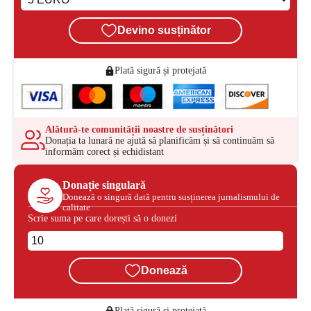
Devino susținător
Plată sigură și protejată
Alătură-te comunității noastre de susținători
Donația ta lunară ne ajută să planificăm și să continuăm să
informăm corect și echidistant
Donație singulară
Donează o singură dată pentru susținerea jurnalismului de
calitate
Scrie suma pe care dorești să o donezi
Donează
Plată sigură și protejată