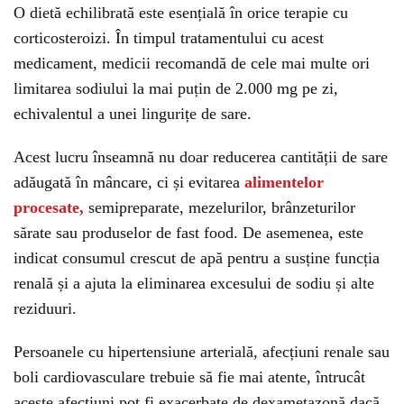
O dietă echilibrată este esențială în orice terapie cu
corticosteroizi. În timpul tratamentului cu acest
medicament, medicii recomandă de cele mai multe ori
limitarea sodiului la mai puțin de 2.000 mg pe zi,
echivalentul a unei lingurițe de sare.
Acest lucru înseamnă nu doar reducerea cantității de sare
adăugată în mâncare, ci și evitarea
alimentelor
procesate,
semipreparate, mezelurilor, brânzeturilor
sărate sau produselor de fast food. De asemenea, este
indicat consumul crescut de apă pentru a susține funcția
renală și a ajuta la eliminarea excesului de sodiu și alte
reziduuri.
Persoanele cu hipertensiune arterială, afecțiuni renale sau
boli cardiovasculare trebuie să fie mai atente, întrucât
aceste afecțiuni pot fi exacerbate de dexametazonă dacă