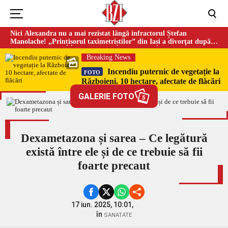
Nici Alexandra nu a mai rezistat lângă infractorul Ștefan
Manolache! „Prințișorul taximetriștilor” din Iași a divorţat după
doi ani de căsnicie
Breaking News
Incendiu puternic de vegetație la
FOTO
Războieni. 10 hectare, afectate de flăcări
GALERIE FOTO
5
Dexametazona și sarea – Ce legătură
există între ele și de ce trebuie să fii
foarte precaut
17 iun. 2025, 10:01,
în
SANATATE