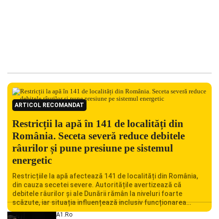
ARTICOL RECOMANDAT
Restricții la apă în 141 de localități din
România. Seceta severă reduce debitele
râurilor și pune presiune pe sistemul
energetic
Restricțiile la apă afectează 141 de localități din România,
din cauza secetei severe. Autoritățile avertizează că
debitele râurilor și ale Dunării rămân la niveluri foarte
scăzute, iar situația influențează inclusiv funcționarea
Centralei Nucleare de la Cernavodă. România se confruntă
A1.ro