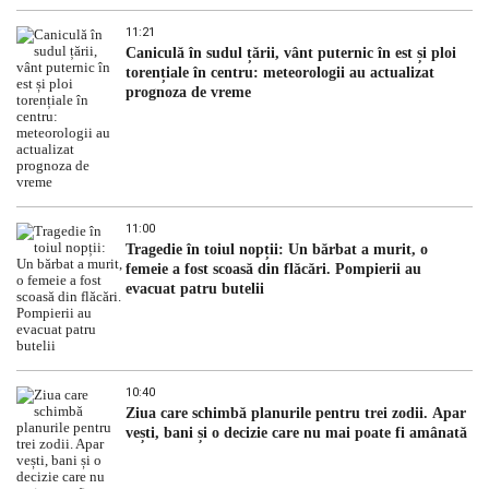
11:21
Caniculă în sudul țării, vânt puternic în est și ploi
torențiale în centru: meteorologii au actualizat
prognoza de vreme
11:00
Tragedie în toiul nopții: Un bărbat a murit, o
femeie a fost scoasă din flăcări. Pompierii au
evacuat patru butelii
10:40
Ziua care schimbă planurile pentru trei zodii. Apar
vești, bani și o decizie care nu mai poate fi amânată