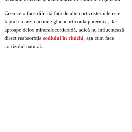
Ceea ce o face diferită față de alte corticosteroide este
faptul că are o acțiune glucocorticoidă puternică, dar
aproape deloc mineralocorticoidă, adică nu influențează
direct reabsorbția
sodiului în rinichi
, așa cum face
cortizolul natural.