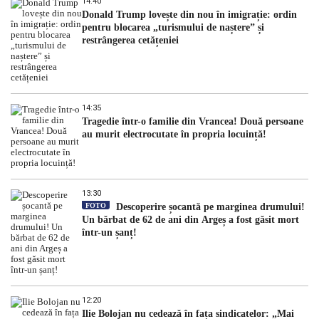
14:40
Donald Trump lovește din nou în imigrație: ordin
pentru blocarea „turismului de naștere” și
restrângerea cetățeniei
14:35
Tragedie într-o familie din Vrancea! Două persoane
au murit electrocutate în propria locuință!
13:30
FOTO
Descoperire șocantă pe marginea drumului!
Un bărbat de 62 de ani din Argeș a fost găsit mort
într-un șanț!
12:20
Ilie Bolojan nu cedează în fața sindicatelor: „Mai