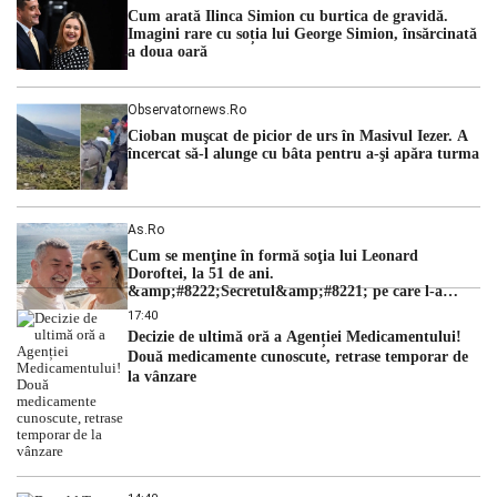
cu una dintre cele mai dificile perioade din punct de vedere
Cum arată Ilinca Simion cu burtica de gravidă.
hidrologic din ultimii ani. Lipsa […]
Imagini rare cu soția lui George Simion, însărcinată
a doua oară
Observatornews.ro
Cioban muşcat de picior de urs în Masivul Iezer. A
încercat să-l alunge cu bâta pentru a-şi apăra turma
As.ro
Cum se menţine în formă soţia lui Leonard
Doroftei, la 51 de ani.
&amp;#8222;Secretul&amp;#8221; pe care l-a
dezvăluit
17:40
Decizie de ultimă oră a Agenției Medicamentului!
Două medicamente cunoscute, retrase temporar de
la vânzare