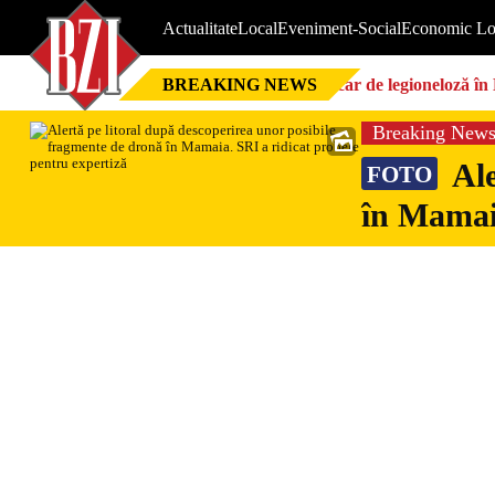
Actualitate
Local
Eveniment-Social
Economic Lo
BREAKING NEWS
Focar de legioneloză în 
Breaking New
Ale
FOTO
în Mamaia