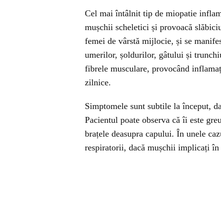
Cel mai întâlnit tip de miopatie infla
mușchii scheletici și provoacă slăbiciu
femei de vârstă mijlocie, și se manifes
umerilor, șoldurilor, gâtului și trunc
fibrele musculare, provocând inflamație
zilnice.
Simptomele sunt subtile la început, d
Pacientul poate observa că îi este greu
brațele deasupra capului. În unele cazu
respiratorii, dacă mușchii implicați în 