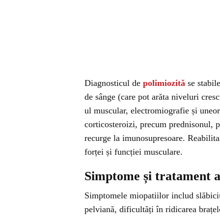
Diagnosticul de
polimiozită
se stabil
de sânge (care pot arăta niveluri cr
ul muscular, electromiografie și uneo
corticosteroizi, precum prednisonul, p
recurge la imunosupresoare. Reabilitar
forței și funcției musculare.
Simptome și tratament 
Simptomele miopatiilor includ slăbiciu
pelviană, dificultăți în ridicarea brațe