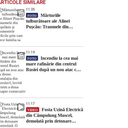
ARTICOLE SIMILARE
11:35
Mărturiile
FOTO
tulburătoare ale Alinei
Pușcău: Traumele din
copilărie și momentele dificile
prin care trece familia sa
11:19
Incendiu la cea mai
FOTO
mare rafinărie din centrul
Rusiei după un nou atac cu
drone. Instalația din
Iaroslavl, lovită pentru a
doua noapte consecutiv
11:17
Fosta Uzină Electrică
VIDEO
din Câmpulung Muscel,
demolată prin detonare
controlată. O clădire cu