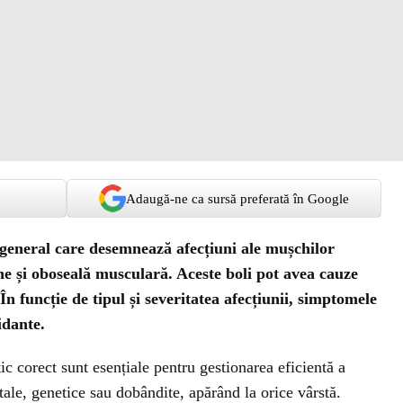
Adaugă-ne ca sursă preferată în Google
general care desemnează afecțiuni ale mușchilor
une și oboseală musculară. Aceste boli pot avea cauze
. În funcție de tipul și severitatea afecțiunii, simptomele
idante.
c corect sunt esențiale pentru gestionarea eficientă a
tale, genetice sau dobândite, apărând la orice vârstă.