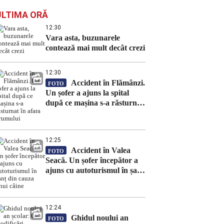
ULTIMA ORĂ
12:30
Vara asta, buzunarele
contează mai mult decât crezi
12:30
Accident în Flămânzi.
FOTO
Un șofer a ajuns la spital
după ce mașina s-a răsturnat
în afara drumului
12:25
Accident în Valea
FOTO
Seacă. Un șofer începător a
ajuns cu autoturismul în șanț
din cauza unui câine
12:24
Ghidul noului an
FOTO