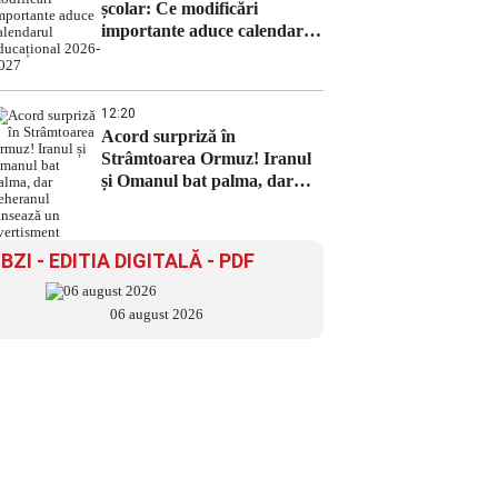
școlar: Ce modificări
importante aduce calendarul
educațional 2026-2027
12:20
Acord surpriză în
Strâmtoarea Ormuz! Iranul
și Omanul bat palma, dar
Teheranul lansează un
avertisment
BZI - EDITIA DIGITALĂ - PDF
06 august 2026