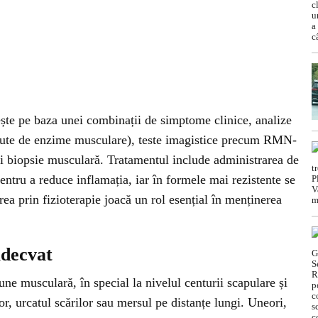
ește pe baza unei combinații de simptome clinice, analize
escute de enzime musculare), teste imagistice precum RMN-
ri biopsie musculară. Tratamentul include administrarea de
entru a reduce inflamația, iar în formele mai rezistente se
ea prin fizioterapie joacă un rol esențial în menținerea
adecvat
ne musculară, în special la nivelul centurii scapulare și
lor, urcatul scărilor sau mersul pe distanțe lungi. Uneori,