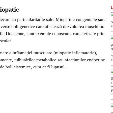
iopatie
ecare cu particularitățile sale. Miopatiile congenitale sunt
diverse boli genetice care afectează dezvoltarea mușchilor.
ofia Duchenne, sunt exemple cunoscute, caracterizate prin
scular.
mare a inflamației musculare (miopatie inflamatorie),
amente, tulburărilor metabolice sau afecțiunilor endocrine.
de boli sistemice, cum ar fi lupusul.