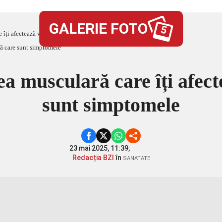
GALERIE FOTO
5
 îți afectează viața. Află care sunt simptomele
a musculară care îți afect
sunt simptomele
23 mai 2025, 11:39,
Redacția BZI
în
SANATATE