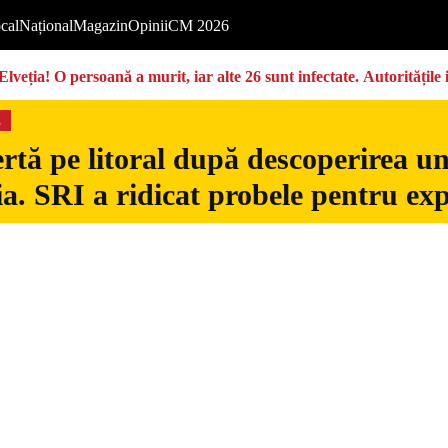
cal
Național
Magazin
Opinii
CM 2026
Elveția! O persoană a murit, iar alte 26 sunt infectate. Autoritățil
s
rtă pe litoral după descoperirea u
. SRI a ridicat probele pentru exp