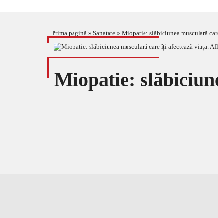
Prima pagină
»
Sanatate
»
Miopatie: slăbiciunea musculară care
Miopatie: slăbiciune