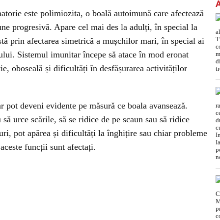
matorie este polimiozita, o boală autoimună care afectează
ne progresivă. Apare cel mai des la adulți, în special la
tă prin afectarea simetrică a mușchilor mari, în special ai
hiului. Sistemul imunitar începe să atace în mod eronat
, oboseală și dificultăți în desfășurarea activităților
ar pot deveni evidente pe măsură ce boala avansează.
 să urce scările, să se ridice de pe scaun sau să ridice
ri, pot apărea și dificultăți la înghițire sau chiar probleme
aceste funcții sunt afectați.