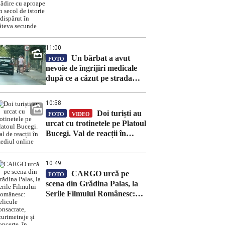
aproape un secol de istorie a
dispărut în câteva secunde
11:00
Un bărbat a avut
FOTO
nevoie de îngrijiri medicale
după ce a căzut pe strada
Gheorghe Săulescu din Iași
10:58
Doi turiști au
FOTO
VIDEO
urcat cu trotinetele pe Platoul
Bucegi. Val de reacții în
mediul online
10:49
CARGO urcă pe
FOTO
scena din Grădina Palas, la
Serile Filmului Românesc:
pelicule consacrate,
scurtmetraje și concerte, în
prezența unor invitați speciali