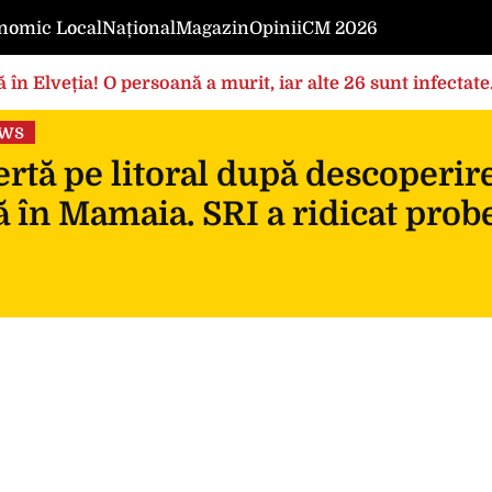
nomic Local
Național
Magazin
Opinii
CM 2026
 în Elveția! O persoană a murit, iar alte 26 sunt infectat
ews
rtă pe litoral după descoperir
 în Mamaia. SRI a ridicat prob