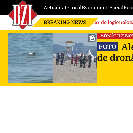
Actualitate
Local
Eveniment-Social
Eco
BREAKING NEWS
Focar de legioneloză
Breaking N
Ale
FOTO
de dronă