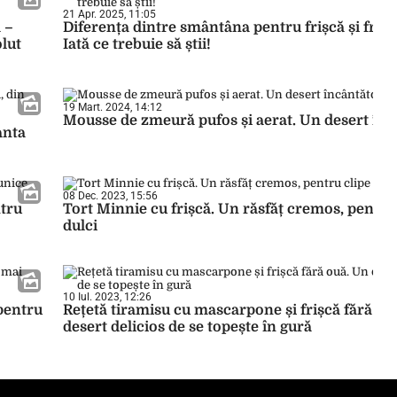
21 Apr. 2025, 11:05
 –
Diferența dintre smântâna pentru frișcă și frișc
olut
Iată ce trebuie să știi!
19 Mart. 2024, 14:12
Mousse de zmeură pufos și aerat. Un desert înc
anta
08 Dec. 2023, 15:56
ntru
Tort Minnie cu frișcă. Un răsfăț cremos, pentru
dulci
10 Iul. 2023, 12:26
pentru
Rețetă tiramisu cu mascarpone și frișcă fără ou
desert delicios de se topește în gură