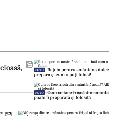
cioasă,
Rețeta pentru smântâna dulce – I
FOTO
prepara și cum o poți folosi!
Cum se face frișcă din smântână 
FOTO
poate fi preparată și folosită