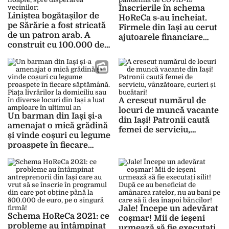
plătit!”
Înscrierile în schema
Liniștea bogătașilor de
HoReCa s-au încheiat.
pe Sărărie a fost stricată
Firmele din Iași au cerut
de un patron arab. A
ajutoarele financiare
construit cu 100.000 de
pentru pierderile
euro o terasă pe care o
provocate de pandemia
ține deschisă în miez de
de COVID-19
noapte, spre disperarea
vecinilor: „Are pe cineva
în spate, pentru că
A crescut numărul de
nimeni nu-i face nimic”
locuri de muncă vacante
Un barman din Iași și-a
din Iași! Patronii caută
amenajat o mică grădină
femei de serviciu,
și vinde coșuri cu legume
vânzătoare, curieri și
proaspete în fiecare
bucătari!
săptămână. Piața
livrărilor la domiciliu sau
în diverse locuri din Iași
a luat amploare în
ultimul an
Jale! Începe un adevărat
Schema HoReCa 2021: ce
coșmar! Mii de ieșeni
probleme au întâmpinat
urmează să fie executați