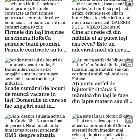
3.000 de euro. Se cere
beneficiarii care au
experiență în domeniu
depus solicitări pentru
sectorul creșterii
animalelor
Firmele din Iași înscrise
Cine ar crede că din
în schema HoReCa
mâinile ei ar putea ieși
primesc banii promiși.
așa ceva? Este un
Primele contracte au fost
adevărat moft să porți
trimise pentru a fi
asta astăzi, oriunde te-ai
semnate de către
afla în lume. Nu este
beneficiari, iar banii vor
deloc ieftin, dar merită
intra în conturi după 10
să dai oricât! GALERIE
zile
FOTO / VIDEO (Exclusiv)
Ați purta astfel de
Scade numărul de locuri
bijuterii? O tânără
de muncă vacante în
mămică din Iași le face
Iași! Domeniile în care se
din lapte matern sau din
fac angajări sunt în
cordonul ombilical!
continuare serviciile,
Andreea Fotica: „E ca la
construcțiile și industria
ouăle care sunt puse la
incubat” – FOTO
OMS, despre situația