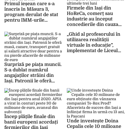
Primul ieșean care s-a
Firmele din Iași din
înscris în Măsura 3,
HoReCa, comerț sau
program derulat de stat
industrie au început
pentru IMM-urile
concedierile din cauza
afectate de pandemia
pierderilor financiare
COVID-19, poate obține
„Ghid al profesorului în
înregistrate în anul
50.000 de euro de la stat
utilizarea realității
2020. Rata șomajului a
virtuale în educație”,
rămas constantă în
implementat de Liceul
ultimele trei luni
Teoretic de Informatică
„Grigore Moisil” Iași
Surpriză pe piața muncii.
S-a dublat numărul
angajaților străini din
Iași. Patronii le oferă
masă, cazare, transport
gratuit și salarii atractive
doar pentru a nu pierde
afacerile de milioane de
euro
Încep plățile finale din
Unde investește Doina
banii europeni acordați
Cepalis cele 10 milioane
fermierilor din Iași