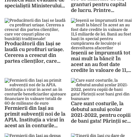
HoReCa sunt evaluate de
granturi pentru capital
specialiștii Ministerului
de lucru. Printre
Economiei. Până în
companiile care au
prezent au fost aprobate
primit banii se regăsesc
16 dosare depuse de
restaurantul Buenavista,
companiile ieșene
compania Visaria Design
și agenția de turism
Producătorii din Iași se
Dedal Tour
laudă cu profituri uriașe.
Ieșenii se împrumută tot
Cererea a crescut din
mai mult la bănci! În
partea clienților, care
acest an au fost date
vor coșuri pline cu
credite în valoare de 11,5
bunătăți tradiționale!
miliarde de lei. Banii au
fost luați în special
pentru cumpărarea de
locuințe și dezvoltarea
afacerilor
Care sunt costurile, la
Fermierii din Iași au
debutul anului școlar
primit subvenții noi de la
2021-2022, pentru copiii
APIA. Instituția a virat în
de bani gata! Părinții scot
acest an în conturile
bani grei din buzunare
beneficiarilor ajutoare