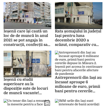
Patronii spun că salariile
joburi
sunt principalul motiv al
dezinteresului
potențialilor lucrători
Ieșenii care își caută un
Rata șomajului în județul
loc de de muncă în anul
Iași pentru luna
2021 se pot angaja în
decembrie 2020 a
construcții, confecții sau
scăzut, comparativ cu
industrie. Numărul de
luna precedentă! Vezi
joburi disponibile s-a
care este județul cu cei
înjumătățit față de luna
mai mulți șomeri
noiembrie 2020
Antreprenorii din Iași au
Ieșenii cu studii
încasat aproape 6
superioare au la
milioane de euro, primii
dispoziție sute de locuri
bani pentru cererile
de muncă vacante!
depuse în Măsura 2.
AJOFM a publicat o listă
Ieșenii pot accesa în
cu domeniile unde se fac
continuare bani pentru