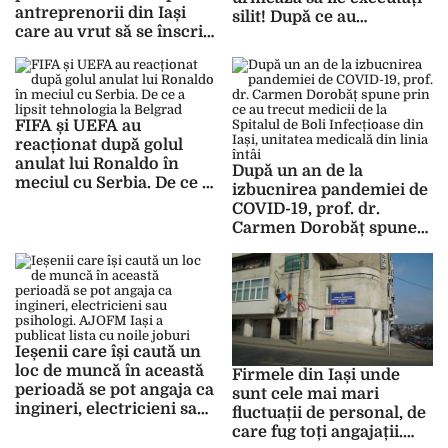
antreprenorii din Iași
silit! După ce au
care au vrut să se înscrie
beneficiat de amânarea
în programul din care
ratelor, nu au bani pe
pot obține până la
care să îi dea înapoi
800.000 de euro, pe o
băncilor!
singură firmă!
FIFA și UEFA au
reacționat după golul
anulat lui Ronaldo în
După un an de la
meciul cu Serbia. De ce a
izbucnirea pandemiei de
lipsit tehnologia la
COVID-19, prof. dr.
Belgrad
Carmen Dorobăț spune
prin ce au trecut medicii
de la Spitalul de Boli
Infecțioase din Iași,
unitatea medicală din
linia întâi
Ieșenii care își caută un
loc de muncă în această
Firmele din Iași unde
perioadă se pot angaja ca
sunt cele mai mari
ingineri, electricieni sau
fluctuații de personal, de
psihologi. AJOFM Iași a
care fug toți angajații.
publicat lista cu noile