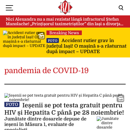
Nici Alexandra nu a mai rezistat lângă infractorul Ștefan
Manolache! „Prințișorul taximetriștilor” din Iași a divorţat
după doi ani de căsnicie
Breaking News
Accident rutier grav în
FOTO
județul Iași! O mașină s-a răsturnat
după impact – UPDATE
pandemia de COVID-19
Ieșenii se pot testa gratuit pentru
FOTO
HIV și Hepatita C până pe 28 noiembrie!
Jumătate dintre dosarele depuse de
ieșeni în Măsura 1, evaluate de