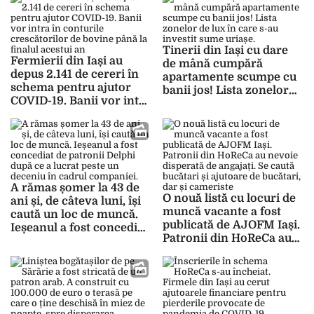
financiare în valoare
totală de 60 de milioane
de euro
Tinerii din Iași cu dare
Fermierii din Iași au
de mână cumpără
depus 2.141 de cereri în
apartamente scumpe cu
schema pentru ajutor
banii jos! Lista zonelor
COVID-19. Banii vor intra
de lux în care s-au
în conturile crescătorilor
investit sume uriașe.
de bovine până la finalul
„Am fost forțați să facem
acestui an
asta!”
A rămas șomer la 43 de
O nouă listă cu locuri de
ani și, de câteva luni, își
muncă vacante a fost
caută un loc de muncă.
publicată de AJOFM Iași.
Ieșeanul a fost concediat
Patronii din HoReCa au
de patronii Delphi după
nevoie disperată de
ce a lucrat peste un
angajați. Se caută
deceniu în cadrul
bucătari și ajutoare de
companiei. „A fost greu
bucătari, dar și cameriste
în această perioadă,
pentru că avem rate de