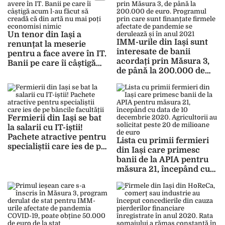
angajări în această
afacerile afectate de
perioadă
pandemie
Un tenor din Iași a
IMM-urile din Iași sunt
renunțat la meserie
interesate de banii
pentru a face avere în IT.
acordați prin Măsura 3,
Banii pe care îi câștigă
de până la 200.000 de
acum l-au făcut să creadă
euro. Programul prin
că din artă nu mai poți
care sunt finanțate
economisi nimic
firmele afectate de
pandemie se derulează și
Fermierii din Iași se bat
în anul 2021
la salarii cu IT-iștii!
Pachete atractive pentru
Lista cu primii fermieri
specialiștii care ies de pe
din Iași care primesc
băncile facultății
banii de la APIA pentru
măsura 21, începând cu
data de 10 decembrie
2020. Agricultorii au
solicitat peste 20 de
milioane de euro