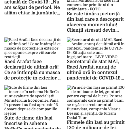
actuală de Covid-19: „Nu
am scăpat de pericol. Ne
aflăm chiar la jumătatea
Ea este tânăra pictoriță
acestei pandemii”
din Iași care a descoperit
afacerea momentului!
Clienții stresați devin
imediat mai relaxați după
ce apelează la ea. Maria
Mirabela abia face față
comenzilor primite și
din străinătate – FOTO
Raed Arafat face
Secretarul de stat MAI,
declaraţii de ultimă oră!
Raed Arafat, anunţ de
Ce se întâmplă cu masca
ultimă oră în contexul
de protecţie în exterior și
pandemiei de COVID-19:
ce spune despre
Situaţia este una
viitoarele restricţii
îngrijorătoare – LIVE
VIDEO
Sute de firme din Iași
Firmele din Iași au primit
înscrise în schema
130 de milioane de lei,