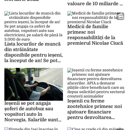
valoare de 10 miliarde de
lei, pentru acest an
Medicii de familie
primesc noi
responsabilități de la
premierul Nicolae Ciucă
Lista locurilor de muncă
din străinătate
disponibile pentru ieșeni,
la început de an! Se pot
angaja ca șoferi de
autobuz, vopsitori auto
sau electricieni, pe salarii
de până la 3.000 de euro
Ieșenii cu ferme
Ieșenii se pot angaja
zootehnice primesc noi
șoferi de autobuz sau
ajutoare financiare
vopsitori auto în
pentru dezvoltarea
Norvegia. Salariile sunt
afacerilor. APIA a
cuprinse între 1.200 și
demarat plățile către