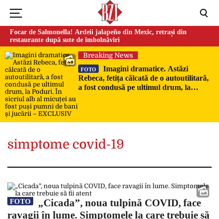
Focar de Salmonella! Ardeii jalapeño din Mexic, retrași din
restaurante după sute de îmbolnăviri
Breaking News
Imagini dramatice. Astăzi
FOTO
Rebeca, fetița călcată de o autoutilitară,
a fost condusă pe ultimul drum, la
Poduri. În sicriul alb al micuței au fost
puși pumni de bani și jucării –
EXCLUSIV
simptome covid-19
„Cicada”, noua tulpină COVID, face
FOTO
ravagii în lume. Simptomele la care trebuie să