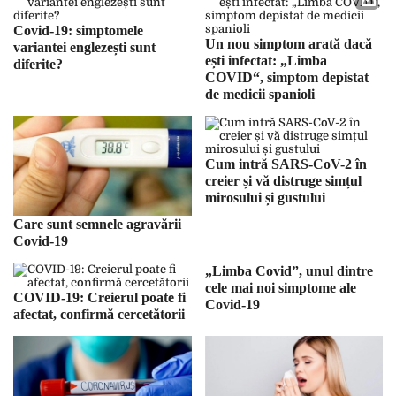
diversificat
Covid-19: simptomele
Un nou simptom arată dacă
variantei englezești sunt
ești infectat: „Limba
diferite?
COVID“, simptom depistat
de medicii spanioli
Cum intră SARS-CoV-2 în
creier și vă distruge simțul
mirosului și gustului
Care sunt semnele agravării
Covid-19
„Limba Covid”, unul dintre
cele mai noi simptome ale
COVID-19: Creierul poate fi
Covid-19
afectat, confirmă cercetătorii