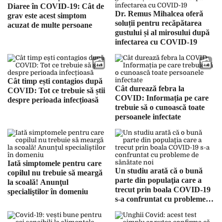
Diaree în COVID-19: Cât de
Dr. Remus Mihalcea oferă
grav este acest simptom
soluții pentru recăpătarea
acuzat de multe persoane
gustului și al mirosului după
infectarea cu COVID-19
Cât timp ești contagios după
Cât durează febra la
COVID: Tot ce trebuie să știi
COVID: Informația pe care
despre perioada infecțioasă
trebuie să o cunoască toate
persoanele infectate
Iată simptomele pentru care
Un studiu arată că o bună
copilul nu trebuie să meargă
parte din populaţia care a
la scoală! Anunţul
trecut prin boala COVID-19
specialiştilor în domeniu
s-a confruntat cu probleme
de sănătate noi