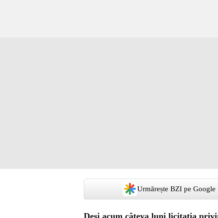
Urmărește BZI pe Google
Deși acum câteva luni licitația pri