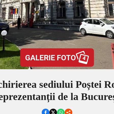
GALERIE FOTO
4
chirierea sediului Poștei 
prezentanții de la Bucureșt