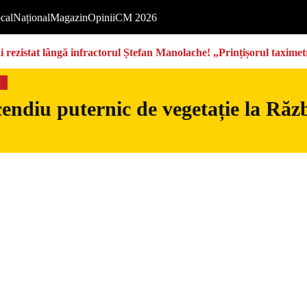
cal
Național
Magazin
Opinii
CM 2026
rezistat lângă infractorul Ștefan Manolache! „Prințișorul taximetri
s
endiu puternic de vegetație la Războ