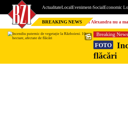
Actualitate
Local
Eveniment-Social
Economic Lo
BREAKING NEWS
Nici Alexandra nu a mai 
Breaking New
Inc
FOTO
flăcări