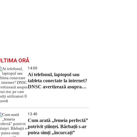
ULTIMA ORĂ
14:00
Ai telefonul, laptopul sau
tableta conectate la internet?
DNSC avertizează asupra
unui risc pe care mulți
utilizatori îl ignoră
13:40
Cum arată „femeia perfectă”
potrivit științei. Bărbații s-ar
putea simți „încurcați”