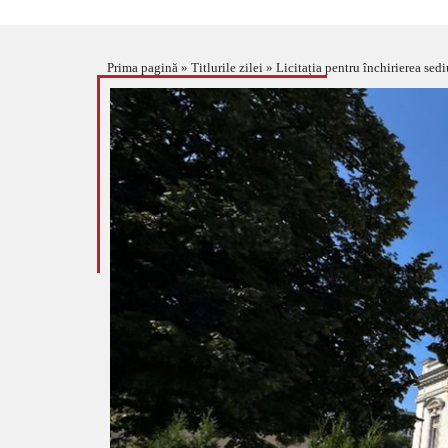
Prima pagină
»
Titlurile zilei
»
Licitația pentru închirierea sed