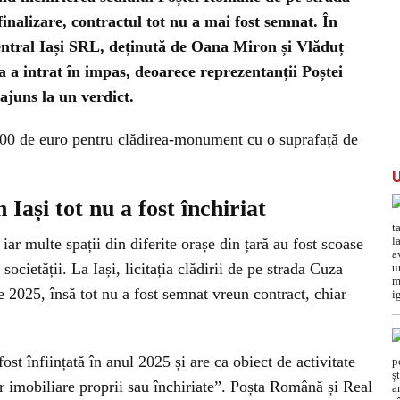
inalizare, contractul tot nu a mai fost semnat. În
entral Iași SRL, deținută de Oana Miron și Vlăduț
a a intrat în impas, deoarece reprezentanții Poștei
ajuns la un verdict.
.000 de euro pentru clădirea-monument cu o suprafață de
Iași tot nu a fost închiriat
ar multe spații din diferite orașe din țară au fost scoase
 societății. La Iași, licitația clădirii de pe strada Cuza
 2025, însă tot nu a fost semnat vreun contract, chiar
st înființată în anul 2025 și are ca obiect de activitate
or imobiliare proprii sau închiriate”. Poșta Română și Real