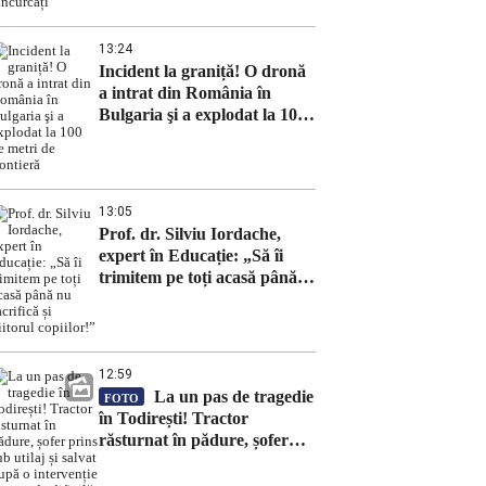
13:24
Incident la graniță! O dronă
a intrat din România în
Bulgaria şi a explodat la 100
de metri de frontieră
13:05
Prof. dr. Silviu Iordache,
expert în Educație: „Să îi
trimitem pe toți acasă până
nu sacrifică și viitorul
copiilor!”
12:59
La un pas de tragedie
FOTO
în Todirești! Tractor
răsturnat în pădure, șofer
prins sub utilaj și salvat după
o intervenție extrem de