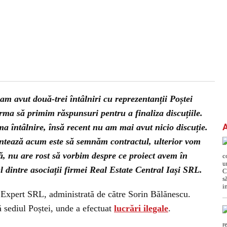
 am avut două-trei întâlniri cu reprezentanții Poștei
ma să primim răspunsuri pentru a finaliza discuțiile.
ima întâlnire, însă recent nu am mai avut nicio discuție.
ntează acum este să semnăm contractul, ulterior vom
ă, nu are rost să vorbim despre ce proiect avem în
 dintre asociații firmei Real Estate Central Iași SRL.
. Expert SRL, administrată de către Sorin Bălănescu.
 sediul Poștei, unde a efectuat
lucrări ilegale
.