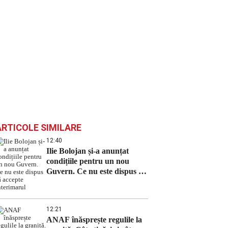
ARTICOLE SIMILARE
12:40
Ilie Bolojan și-a anunțat
condițiile pentru un nou
Guvern. Ce nu este dispus să
accepte interimarul
12:21
ANAF înăsprește regulile la