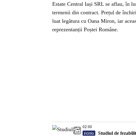
Estate Central Iași SRL se aflau, în l
termenii din contract. Prețul de înch
luat legătura cu Oana Miron, iar aceas
reprezentanții Poștei Române.
02:00
Studiul de fezabili
FOTO