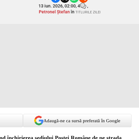
13 iun. 2026, 02:00,
4
,
Petronel Ștefan
în
TITLURILE ZILEI
Adaugă-ne ca sursă preferată în Google
vind închirierea sediului Poștei Române de pe strada