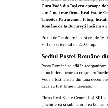
Cuza Vodă din Iași era aproape de f
cursă mai este firma Real Estate C
Theodor Pătrășcanu. Totuși, licitați
Române de la București încă nu au 
Prețul de închiriere lunară era de 16
943 mp și terenul de 2.160 mp.
Sediul Poștei Române din 
Poșta Română se află în reorganizare, i
la închiriere pentru a crește profiturile
Vodă a fost lansată din luna decembrie
dacă au fost firme interesate.
Firma Real Estate Central Iași SRL a fo
„închirierea și subînchirierea bunuril