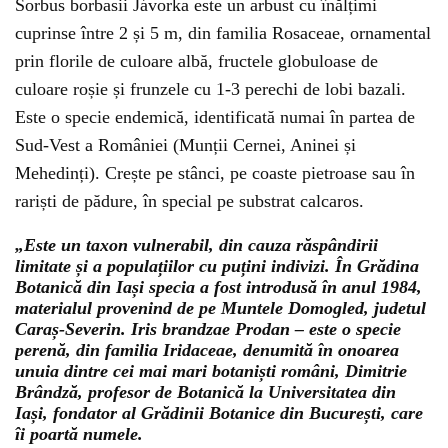
Sorbus borbasii Jávorka este un arbust cu înălțimi
cuprinse între 2 și 5 m, din familia Rosaceae, ornamental
prin florile de culoare albă, fructele globuloase de
culoare roșie și frunzele cu 1-3 perechi de lobi bazali.
Este o specie endemică, identificată numai în partea de
Sud-Vest a României (Munții Cernei, Aninei și
Mehedinți). Crește pe stânci, pe coaste pietroase sau în
rariști de pădure, în special pe substrat calcaros.
„Este un taxon vulnerabil, din cauza răspândirii
limitate și a populațiilor cu puțini indivizi. În Grădina
Botanică din Iași specia a fost introdusă în anul 1984,
materialul provenind de pe Muntele Domogled, judetul
Caraș-Severin. Iris brandzae Prodan – este o specie
perenă, din familia Iridaceae, denumită în onoarea
unuia dintre cei mai mari botaniști români, Dimitrie
Brândză, profesor de Botanică la Universitatea din
Iași, fondator al Grădinii Botanice din București, care
îi poartă numele.