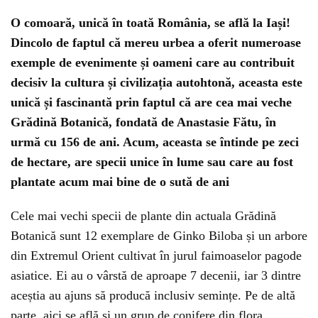
O comoară, unică în toată România, se află la Iași!
Dincolo de faptul că mereu urbea a oferit numeroase
exemple de evenimente și oameni care au contribuit
decisiv la cultura și civilizația autohtonă, aceasta este
unică și fascinantă prin faptul că are cea mai veche
Grădină Botanică, fondată de Anastasie Fătu, în
urmă cu 156 de ani. Acum, aceasta se întinde pe zeci
de hectare, are specii unice în lume sau care au fost
plantate acum mai bine de o sută de ani
Cele mai vechi specii de plante din actuala Grădină
Botanică sunt 12 exemplare de Ginko Biloba și un arbore
din Extremul Orient cultivat în jurul faimoaselor pagode
asiatice. Ei au o vârstă de aproape 7 decenii, iar 3 dintre
aceștia au ajuns să producă inclusiv semințe. Pe de altă
parte, aici se află și un grup de conifere din flora