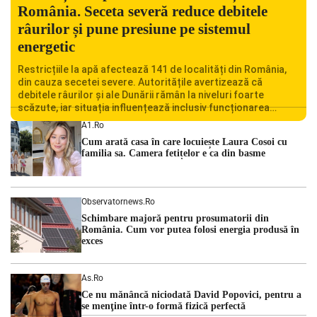
România. Seceta severă reduce debitele
râurilor și pune presiune pe sistemul
energetic
Restricțiile la apă afectează 141 de localități din România,
din cauza secetei severe. Autoritățile avertizează că
debitele râurilor și ale Dunării rămân la niveluri foarte
scăzute, iar situația influențează inclusiv funcționarea
Centralei Nucleare de la Cernavodă. România se confruntă
A1.ro
cu una dintre cele mai dificile perioade din punct de vedere
Cum arată casa în care locuiește Laura Cosoi cu
hidrologic din ultimii ani. Lipsa […]
familia sa. Camera fetițelor e ca din basme
Observatornews.ro
Schimbare majoră pentru prosumatorii din
România. Cum vor putea folosi energia produsă în
exces
As.ro
Ce nu mănâncă niciodată David Popovici, pentru a
se menţine într-o formă fizică perfectă