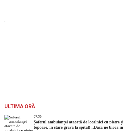
`
ULTIMA ORĂ
07:36
Șoferul ambulanței atacată de localnici cu pietre și
topoare, în stare gravă la spital! ,,Dacă ne bloca în