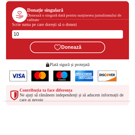
Donație singulară
Donează o singură dată pentru susținerea jurnalismului de
calitate
Scrie suma pe care dorești să o donezi
Donează
Plată sigură și protejată
Contribuția ta face diferența
Ne ajuți să rămânem independenți și să aducem informații de
care ai nevoie