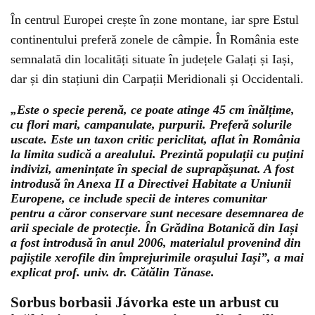
În centrul Europei crește în zone montane, iar spre Estul
continentului preferă zonele de câmpie. În România este
semnalată din localități situate în județele Galați și Iași,
dar și din stațiuni din Carpații Meridionali și Occidentali.
„Este o specie perenă, ce poate atinge 45 cm înălțime,
cu flori mari, campanulate, purpurii. Preferă solurile
uscate. Este un taxon critic periclitat, aflat în România
la limita sudică a arealului. Prezintă populații cu puțini
indivizi, amenințate în special de suprapășunat. A fost
introdusă în Anexa II a Directivei Habitate a Uniunii
Europene, ce include specii de interes comunitar
pentru a căror conservare sunt necesare desemnarea de
arii speciale de protecție. În Grădina Botanică din Iași
a fost introdusă în anul 2006, materialul provenind din
pajiștile xerofile din împrejurimile orașului Iași”, a mai
explicat prof. univ. dr. Cătălin Tănase.
Sorbus borbasii Jávorka este un arbust cu