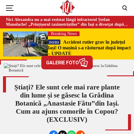
Nici Alexandra nu a mai rezistat lângă infractorul Ștefan
Manolache! „Prințișorul taximetriștilor” din Iași a divorţat după
doi ani de căsnicie
Breaking News
Accident rutier grav în județul
FOTO
Iași! O mașină s-a răsturnat după impact
– UPDATE
GALERIE FOTO
6
Știați? Ele sunt cele mai rare plante
din lume și se găsesc la Grădina
Botanică „Anastasie Fătu”din Iași.
Cum au ajuns comorile în Copou?
(EXCLUSIV)