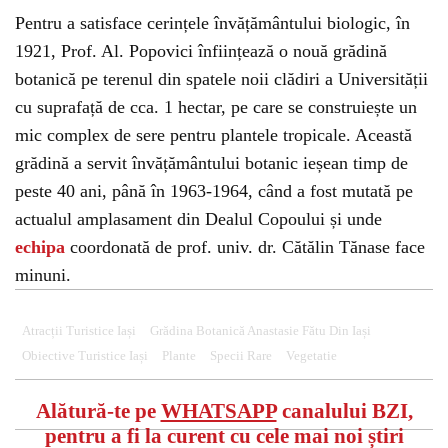
Pentru a satisface cerințele învățământului biologic, în
1921, Prof. Al. Popovici înființează o nouă grădină
botanică pe terenul din spatele noii clădiri a Universității
cu suprafață de cca. 1 hectar, pe care se construiește un
mic complex de sere pentru plantele tropicale. Această
grădină a servit învățământului botanic ieșean timp de
peste 40 ani, până în 1963-1964, când a fost mutată pe
actualul amplasament din Dealul Copoului și unde
echipa
coordonată de prof. univ. dr. Cătălin Tănase face
minuni.
Atracții Turistice Iași
Grădina Botanică Anastasie Fătu Din Iași
Obiective Turistice Iași
Plante
Specii Rare
Vegetatie
Alătură-te pe
WHATSAPP
canalului BZI,
pentru a fi la curent cu cele mai noi știri