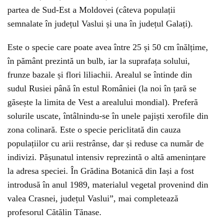
partea de Sud-Est a Moldovei (câteva populații
semnalate în județul Vaslui și una în județul Galați).
Este o specie care poate avea între 25 și 50 cm înălțime,
în pământ prezintă un bulb, iar la suprafața solului,
frunze bazale și flori liliachii. Arealul se întinde din
sudul Rusiei până în estul României (la noi în țară se
găsește la limita de Vest a arealului mondial). Preferă
solurile uscate, întâlnindu-se în unele pajiști xerofile din
zona colinară. Este o specie periclitată din cauza
populațiilor cu arii restrânse, dar și reduse ca număr de
indivizi. Pășunatul intensiv reprezintă o altă amenințare
la adresa speciei. În Grădina Botanică din Iași a fost
introdusă în anul 1989, materialul vegetal provenind din
valea Crasnei, județul Vaslui”, mai completează
profesorul Cătălin Tănase.