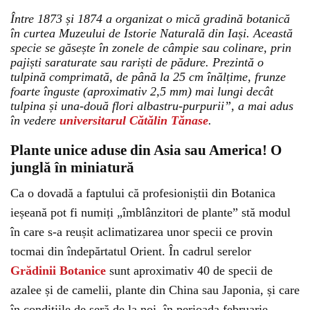
Între 1873 și 1874 a organizat o mică gradină botanică
în curtea Muzeului de Istorie Naturală din Iași. Această
specie se găsește în zonele de câmpie sau colinare, prin
pajiști saraturate sau rariști de pădure. Prezintă o
tulpină comprimată, de până la 25 cm înălțime, frunze
foarte înguste (aproximativ 2,5 mm) mai lungi decât
tulpina și una-două flori albastru-purpurii”, a mai adus
în vedere
universitarul Cătălin Tănase
.
Plante unice aduse din Asia sau America! O
junglă în miniatură
Ca o dovadă a faptului că profesioniștii din Botanica
ieșeană pot fi numiți „îmblânzitori de plante” stă modul
în care s-a reușit aclimatizarea unor specii ce provin
tocmai din îndepărtatul Orient. În cadrul serelor
Grădinii Botanice
sunt aproximativ 40 de specii de
azalee și de camelii, plante din China sau Japonia, și care
în condițiile de seră de la noi, în perioada februarie-