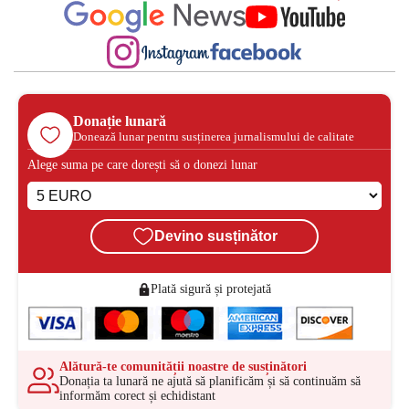
Donație lunară
Donează lunar pentru susținerea jurnalismului de calitate
Alege suma pe care dorești să o donezi lunar
Devino susținător
Plată sigură și protejată
Alătură-te comunității noastre de susținători
Donația ta lunară ne ajută să planificăm și să continuăm să
informăm corect și echidistant