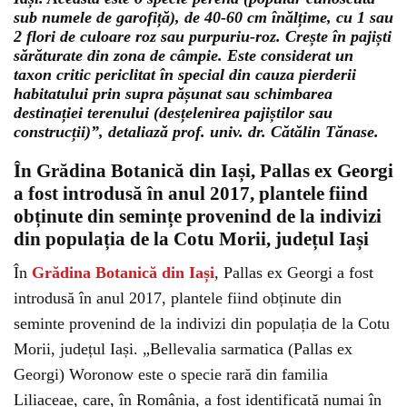
sub numele de garofiță), de 40-60 cm înălțime, cu 1 sau
2 flori de culoare roz sau purpuriu-roz. Crește în pajiști
sărăturate din zona de câmpie. Este considerat un
taxon critic periclitat în special din cauza pierderii
habitatului prin supra pășunat sau schimbarea
destinației terenului (desțelenirea pajiștilor sau
construcții)”, detaliază prof. univ. dr. Cătălin Tănase.
În Grădina Botanică din Iași, Pallas ex Georgi
a fost introdusă în anul 2017, plantele fiind
obținute din semințe provenind de la indivizi
din populația de la Cotu Morii, județul Iași
În
Grădina Botanică din Iași
, Pallas ex Georgi a fost
introdusă în anul 2017, plantele fiind obținute din
seminte provenind de la indivizi din populația de la Cotu
Morii, județul Iași. „Bellevalia sarmatica (Pallas ex
Georgi) Woronow este o specie rară din familia
Liliaceae, care, în România, a fost identificată numai în