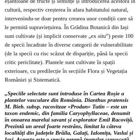
eșantioane de fructe și semințe și introducerea acestora în
cultură, respectiv creșterea în afara habitatului natural,
intervenindu-se doar pentru crearea unor condiții care să
le permită supraviețuirea. În Grădina Botanică din Iași
sunt cultivate (și implicit conservate „ex situ”) peste 100
de specii încadrate în diverse categorii de vulnerabilitate
(de la specii cu risc scăzut de dispariție, până la specii
critic periclitate). Plantele sunt cultivate în spații
exterioare, cu predilecție în secțiiile Flora și Vegetația
României și Sistematică.
„Speciile selectate sunt introduse în Cartea Roșie a
plantelor vasculare din România. Dianthus pratensis
M. Bieb. subsp. racovitzae «Prodan» Tutin – este un
taxon endemic, din familia Caryophyllaceae, denumit
în onoarea marelui savant și explorator Emil Racoviță.
Prezintă un areal foarte restrâns, limitat la câteva
localități din județele Brăila, Galați, Ialomița, Vaslui și
Iași. Aceasta este o specie perenă (popular cunoscută