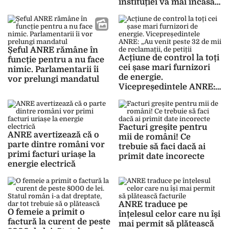
instituției va mai încasa
anularea liberalizării
câteva zeci de mii de
euro
Șeful ANRE rămâne în
Acțiune de control la toți
funcție pentru a nu face
cei șase mari furnizori
nimic. Parlamentarii îi
de energie.
vor prelungi mandatul
Vicepreședintele ANRE:
„Au venit peste 32 de mii
de reclamații, de petiții”
Facturi greșite pentru
ANRE avertizează că o
mii de români! Ce
parte dintre români vor
trebuie să faci dacă ai
primi facturi uriașe la
primit date incorecte
energie electrică
ANRE traduce pe
O femeie a primit o
înțelesul celor care nu își
factură la curent de peste
mai permit să plătească