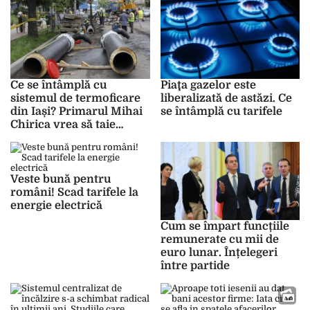
Ce se întâmplă cu
Piaţa gazelor este
sistemul de termoficare
liberalizată de astăzi. Ce
din Iași? Primarul Mihai
se întâmplă cu tarifele
Chirica vrea să taie
subvențiile la căldură
pentru mai mulți ieșeni
Veste bună pentru
români! Scad tarifele la
energie electrică
Cum se împart funcțiile
remunerate cu mii de
euro lunar. Înțelegeri
între partide