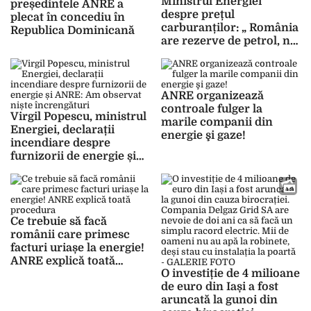
Ministrul Energiei
președintele ANRE a
despre prețul
plecat în concediu în
carburanților: „ România
Republica Dominicană
are rezerve de petrol, nu
are suficient petrol cât
are nevoie de consum”
ANRE organizează
controale fulger la
Virgil Popescu, ministrul
marile companii din
Energiei, declarații
energie şi gaze!
incendiare despre
furnizorii de energie și
ANRE: Am observat niște
încrengături
Ce trebuie să facă
românii care primesc
facturi uriașe la energie!
ANRE explică toată
O investiție de 4 milioane
procedura
de euro din Iași a fost
aruncată la gunoi din