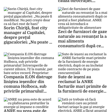
cauza birocrației.
Compania Delgaz Grid
SA are nevoie de doi ani
ca să facă un simplu
racord electric. Mii de
oameni nu au apă la
Sorin Chiriţă, fost city
robinete, deși stau cu
Zeci de furnizori de gaze
manager al Capitalei,
instalația la poartă –
naturale au renunțat la a
despre preţul
GALERIE FOTO
mai alimenta
gigacaloriei: „Nu poate fi
consumatorii după ce
modificat. Nu poți creşte
prețul a fost plafonat.
doar ca să faci rost de
ANRE vrea să introducă
bani”
o obligativitate de
alimentare
Compania E.ON distruge
Sute de ieșeni au
liniștea ieșenilor din
reclamat la ANRE
comuna Holboca, sub
facturile mari primite de
privirile primarului!
la furnizorii de energie
Întreruperile de curent
electrică, după ce au
zilnice, 72 la număr, pot
încheiat noile contracte
bate orice record.
de pe piața concurențială
Proprietar: „Cei care au
ANRE nu prea este de