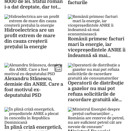
8000 de lei. Statul român
facturile
i-a dat dreptate, dar tot
trebuie să o plătească
Hidroelectrica are un
profit extrem de mare
Românii primesc facturi
din cauza creșterii
mari la energie, iar
prețului la energie
vicepreședintele ANRE îi
îndeamnă să mai
economisească
Alexandru Stănescu,
Operatorii de distribuție
demisie din ANRE. Care a
a gazelor nu mai pot
fost motivul ex-
refuza solicitările de
deputatului PSD
racordare gratuită ale
consumatorilor
În plină criză energetică,