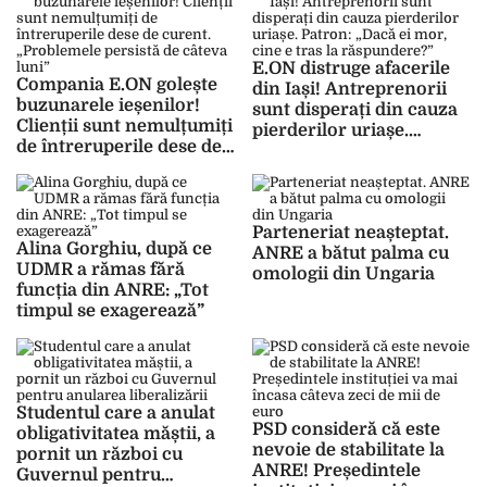
E.ON distruge afacerile
Compania E.ON golește
din Iași! Antreprenorii
buzunarele ieșenilor!
sunt disperați din cauza
Clienții sunt nemulțumiți
pierderilor uriașe.
de întreruperile dese de
Patron: „Dacă ei mor,
curent. „Problemele
cine e tras la
persistă de câteva luni”
răspundere?”
Parteneriat neașteptat.
Alina Gorghiu, după ce
ANRE a bătut palma cu
UDMR a rămas fără
omologii din Ungaria
funcția din ANRE: „Tot
timpul se exagerează”
Studentul care a anulat
PSD consideră că este
obligativitatea măștii, a
nevoie de stabilitate la
pornit un război cu
ANRE! Președintele
Guvernul pentru