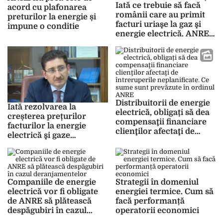
Iată ce trebuie să facă
dat șpagă au
acord cu plafonarea
românii care au primit
supraîncărcat rețeaua”
preturilor la energie și
facturi uriaşe la gaz şi
impune o conditie
energie electrică. ANRE a
făcut anunţul
Distribuitorii de energie
Iată rezolvarea la
electrică, obligați să dea
creșterea prețurilor
compensaţii financiare
facturilor la energie
clienţilor afectaţi de
electrică şi gaze
întreruperile
naturale! Bogdan
neplanificate. Ce sume
Chiriţoiu, preşedintele
sunt prevăzute în
Consiliului Concurenţei:
ordinul ANRE
Va trebui să învăţăm să
Companiile de energie
Strategii în domeniul
trăim cu preţuri mari
electrică vor fi obligate
energiei termice. Cum să
de ANRE să plătească
facă performanță
despăgubiri în cazul
operatorii economici
deranjamentelor