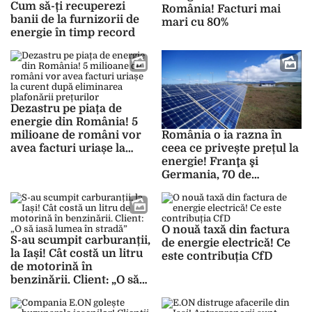
Cum să-ți recuperezi
România! Facturi mai
banii de la furnizorii de
mari cu 80%
energie în timp record
Dezastru pe piața de
energie din România! 5
milioane de români vor
România o ia razna în
avea facturi uriașe la
ceea ce privește prețul la
curent după eliminarea
energie! Franţa şi
plafonării prețurilor
Germania, 70 de
euro/MWh, respectiv 89
de euro/MWh, țara
noastră, 149 de euro pe
MWh
O nouă taxă din factura
S-au scumpit carburanții,
de energie electrică! Ce
la Iași! Cât costă un litru
este contribuția CfD
de motorină în
benzinării. Client: „O să
iasă lumea în stradă”