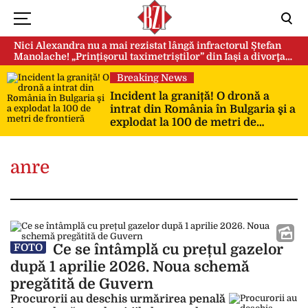
Nici Alexandra nu a mai rezistat lângă infractorul Ștefan
Manolache! „Prințișorul taximetriștilor” din Iași a divorţat
după doi ani de căsnicie
Breaking News
Incident la graniță! O dronă a
intrat din România în Bulgaria şi a
explodat la 100 de metri de
frontieră
anre
Ce se întâmplă cu prețul gazelor
FOTO
după 1 aprilie 2026. Noua schemă
pregătită de Guvern
Procurorii au deschis urmărirea penală